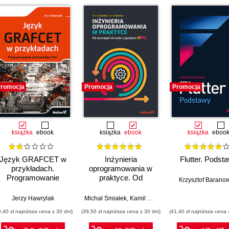
romocja
Promocja
Promocja
książka
ebook
książka
ebook
książka
eboo
Język GRAFCET w
Inżynieria
Flutter. Podst
przykładach.
oprogramowania w
Programowanie
praktyce. Od
Krzysztof Barano
sterowników PLC
wymagań do kodu z
językiem UML
Jerzy Hawrylak
Michał Śmiałek
,
Kamil Rybiński
9,40 zł najniższa cena z 30 dni)
(39,50 zł najniższa cena z 30 dni)
(41,40 zł najniższa cena 