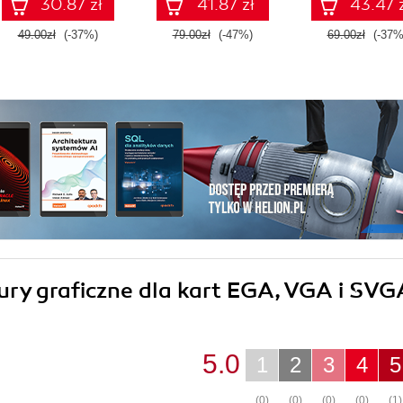
30.87 zł
41.87 zł
43.47 
49.00zł
(-37%)
79.00zł
(-47%)
69.00zł
(-37%
dury graficzne dla kart EGA, VGA i SVG
5.0
1
2
3
4
5
(0)
(0)
(0)
(0)
(1)