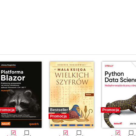
romocja
Bestseller
Promocja
Promocja