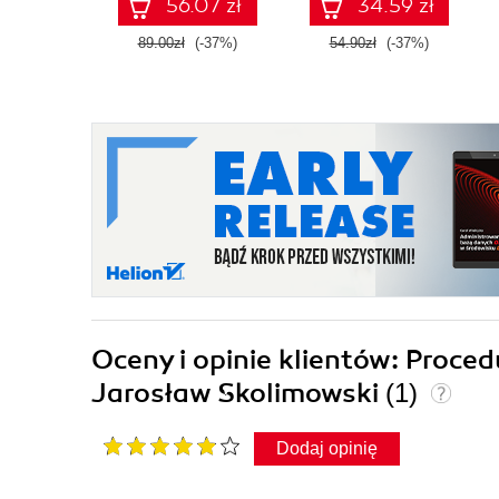
56.07 zł
34.59 zł
89.00zł
(-37%)
54.90zł
(-37%)
Oceny i opinie klientów: Proce
Jarosław Skolimowski
(1)
Dodaj opinię