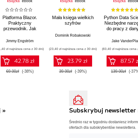
książka
ebook
książka
ebook
książka
eboo
icznych
Platforma Blazor.
Mała księga wielkich
Python Data Sci
Praktyczny
szyfrów
Niezbędne narzę
przewodnik. Jak
do pracy z dan
amięci obrazu
tworzyć interaktywne
Wydanie II
Dominik Robakowski
w w trybach płatowych
aplikacje internetowe
Jimmy Engström
Jake VanderPla
d obrazu większego niż ekran
z C# i .NET 7.
1,40 zł najniższa cena z 30 dni)
(23,40 zł najniższa cena z 30 dni)
(83,40 zł najniższa cena 
Wydanie II
42.78 zł
23.79 zł
87.57 z
zu
69.00zł
(-38%)
39.00zł
(-39%)
139.00zł
(-37
aficznych przy użyciu funkcji VESA - przykłady
BIOS-u i odczyt parametrów trybów.
 »
Subskrybuj newsletter 
Średnio raz w tygodniu dostaniesz infor
ofertach dla subskrybentów newslettera.