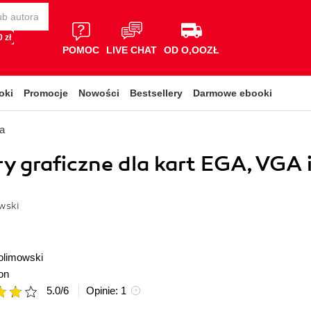
 zł
POMOC
LIVE CHAT
OD O,OOZŁ
oki
Promocje
Nowości
Bestsellery
Darmowe ebooki
a
y graficzne dla kart EGA, VGA 
wski
olimowski
on
5.0
/
6
Opinie:
1