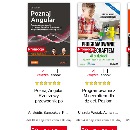
Promocja
Promocja
P
książka
ebook
książka
ebook
Poznaj Angular.
Programowanie z
Rzeczowy
Minecraftem dla
przewodnik po
dzieci. Poziom
tworzeniu aplikacji
średnio
webowych z użyciem
zaawansowany.
Aristeidis Bampakos
,
Pablo Deeleman
Urszula Wiejak
,
Adrian Wojciechowski
frameworku Angular
Wydanie II
(53,40 zł najniższa cena z 30 dni)
(32,94 zł najniższa cena z 30 dni)
(2
15. Wydanie IV