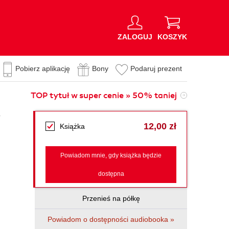
ZALOGUJ
KOSZYK
Pobierz aplikację
Bony
Podaruj prezent
TOP tytuł w super cenie » 50% taniej
i
12,00 zł
Książka
Powiadom mnie, gdy książka będzie
dostępna
Przenieś na półkę
Powiadom o dostępności audiobooka »