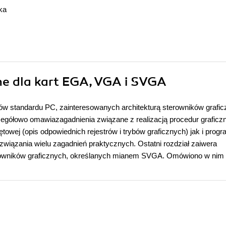
ka
zne dla kart EGA, VGA i SVGA
w standardu PC, zainteresowanych architekturą sterowników grafi
gółowo omawiazagadnienia związane z realizacją procedur graficz
towej (opis odpowiednich rejestrów i trybów graficznych) jak i prog
iązania wielu zagadnień praktycznych. Ostatni rozdział zaiwera
rowników graficznych, określanych mianem SVGA. Omówiono w nim