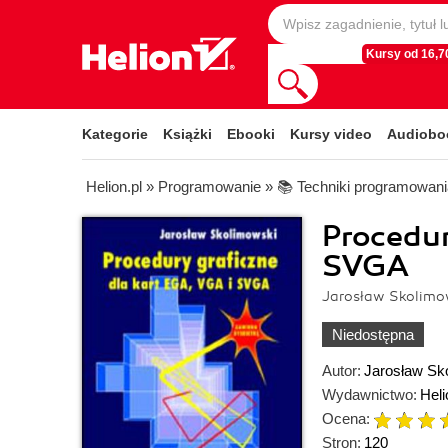
Kursy od 16,70
Kategorie
Książki
Ebooki
Kursy video
Audiobo
Helion.pl
»
Programowanie
»
📚 Techniki programowani
Procedur
SVGA
Jarosław Skolimo
Niedostępna
Autor:
Jarosław Sk
Wydawnictwo:
Heli
Ocena:
Stron:
120