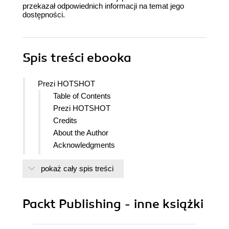
przekazał odpowiednich informacji na temat jego
dostępności.
Spis treści
ebooka
Prezi HOTSHOT
Table of Contents
Prezi HOTSHOT
Credits
About the Author
Acknowledgments
About the Reviewers
pokaż cały spis treści
www.PacktPub.com
Support files, eBooks, discount offers
and more
Packt Publishing - inne książki
Why Subscribe?
Free Access for Packt account