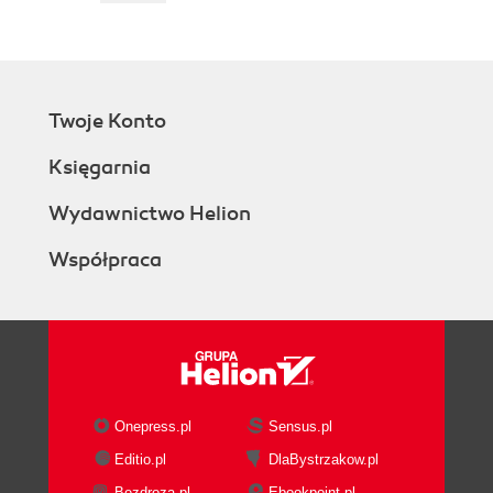
From brainstorm to mind map
Engage thrusters
Objective complete mini debriefing
Classified intel
Twoje Konto
Filling in the details
Prepare for lift off
Księgarnia
Engage thrusters
Creating path step 1 and the
Wydawnictwo Helion
end
Współpraca
Creating path step 2
Creating path step 3
Creating path step 4
Other path steps
Objective complete mini debriefing
Classified intel
How should you present your mind map?
Onepress.pl
Sensus.pl
Engage thrusters
Editio.pl
DlaBystrzakow.pl
Objective complete mini debriefing
Bezdroza.pl
Ebookpoint.pl