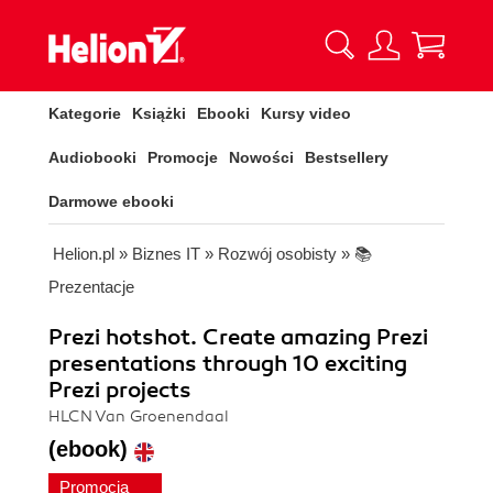
Kategorie
Książki
Ebooki
Kursy video
Audiobooki
Promocje
Nowości
Bestsellery
Darmowe ebooki
Helion.pl
»
Biznes IT
»
Rozwój osobisty
»
📚
Prezentacje
Prezi hotshot. Create amazing Prezi
presentations through 10 exciting
Prezi projects
HLCN Van Groenendaal
(ebook)
Promocja