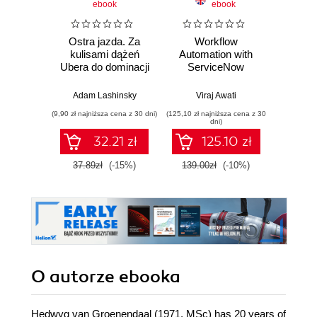
ebook
ebook
Ostra jazda. Za
Workflow
Mi
kulisami dążeń
Automation with
Pow
Ubera do dominacji
ServiceNow
Mast
na świecie
pro
pres
Adam Lashinsky
Viraj Awati
Chantal
effort
(9,90 zł najniższa cena z 30 dni)
(125,10 zł najniższa cena z 30
(89,91 zł naj
best pra
dni)
and 
32.21 zł
125.10 zł
tool
E
37.89zł
(-15%)
139.00zł
(-10%)
99.9
O autorze
ebooka
Hedwyg van Groenendaal (1971, MSc) has 20 years of