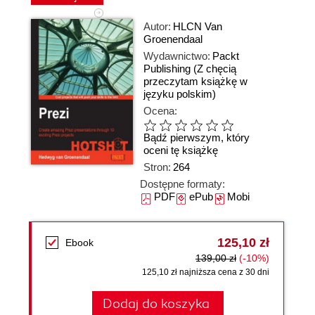
Autor:
HLCN Van
Groenendaal
Wydawnictwo:
Packt
Publishing
(Z chęcią
przeczytam książkę w
języku polskim)
Ocena:
Bądź pierwszym, który
oceni tę książkę
Stron:
264
Dostępne formaty:
PDF
ePub
Mobi
125,10 zł
Ebook
139,00 zł
(-10%)
125,10 zł najniższa cena z 30 dni
Dodaj do koszyka