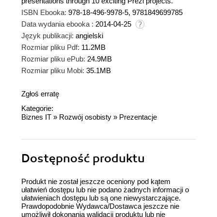
presentations through 10 exciting Prezi projects.
ISBN Ebooka:
978-18-496-9978-5, 9781849699785
Data wydania ebooka :
2014-04-25
Język publikacji:
angielski
Rozmiar pliku Pdf:
11.2MB
Rozmiar pliku ePub:
24.9MB
Rozmiar pliku Mobi:
35.1MB
Zgłoś erratę
Kategorie:
Biznes IT
»
Rozwój osobisty
»
Prezentacje
Dostępność produktu
Produkt nie został jeszcze oceniony pod kątem
ułatwień dostępu lub nie podano żadnych informacji o
ułatwieniach dostępu lub są one niewystarczające.
Prawdopodobnie Wydawca/Dostawca jeszcze nie
umożliwił dokonania walidacji produktu lub nie