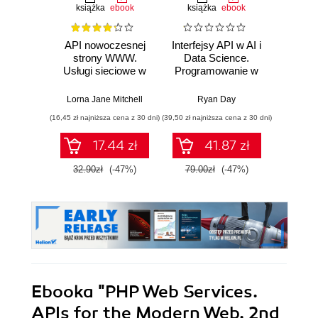
książka
ebook
książka
ebook
ksią
API nowoczesnej
Interfejsy API w AI i
Bezpi
strony WWW.
Data Science.
API w
Usługi sieciowe w
Programowanie w
St
PHP
Pythonie z
ofe
użyciem FastAPI
defens
Lorna Jane Mitchell
Ryan Day
Confiden
pene
(16,45 zł najniższa cena z 30 dni)
(39,50 zł najniższa cena z 30 dni)
(49,50 zł naj
bez
impl
17.44 zł
41.87 zł
inter
32.90zł
(-47%)
79.00zł
(-47%)
99.0
Ebooka
"PHP Web Services.
APIs for the Modern Web. 2nd