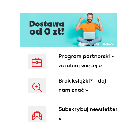
Cookie Mechanics
Reading and Writing Cookies
Making Requests with Cookies
Cookies and APIs
5. JSON
When to Choose JSON
Handling JSON with PHP
The JSONSerializable Interface
Program partnerski -
Consuming JSON APIs
zarabiaj więcej »
6. XML
XML in PHP
Brak książki? - daj
Creating XML
nam znać »
Consuming XML APIs
Parsing XML
Flickrs XML API
Subskrybuj newsletter
7. RPC and SOAP Services
»
RPC
SOAP
WSDL