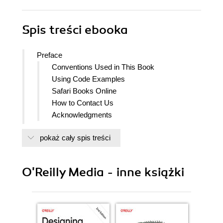
Spis treści
ebooka
Preface
Conventions Used in This Book
Using Code Examples
Safari Books Online
How to Contact Us
Acknowledgments
1. HTTP
pokaż cały spis treści
Clients and Servers
Making HTTP Requests
Command-Line HTTP
O'Reilly Media - inne książki
Browser Tools
Doing HTTP with PHP
2. HTTP Verbs
Serving GET Requests
Making GET Requests