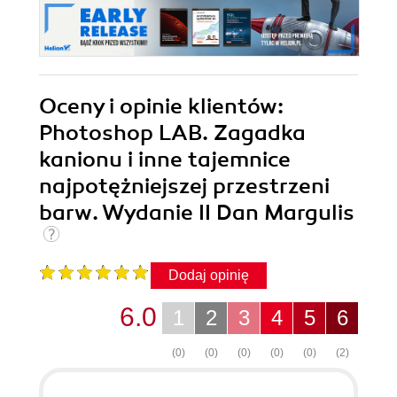
Oceny i opinie klientów:
Photoshop LAB. Zagadka
kanionu i inne tajemnice
najpotężniejszej przestrzeni
barw. Wydanie II Dan Margulis
Dodaj opinię
6.0
1
2
3
4
5
6
(0)
(0)
(0)
(0)
(0)
(2)