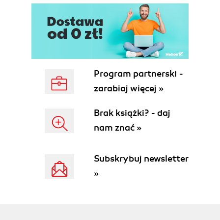
Ograniczenia prób ekranowych (46)
Przestrzeń bez ograniczeń (48)
Wpływ dostępnego zakresu barw na jasność (50)
3. WOLNOŚĆ I ODPOWIEDZIALNOŚĆ. Jak silne
wzmocnienie kolorów w LAB jesteś skłonny
Program partnerski -
zaakceptować? To zależy, do jakiego stopnia
zarabiaj więcej »
pogodzisz się ze zmianami w ich charakterze.
Spójrzmy na kąty pod innym kątem (54)
Brak książki? - daj
Cztery wariacje na temat zachodu słońca (56)
nam znać »
Badanie gruntu (60)
Zwiększanie różnorodności barw (61)
Subskrybuj newsletter
Co za dużo (koloru), to niezdrowo (62)
Wprowadzenie do akcji (65)
»
Akcje i panel PPW (69)
Zaleta i niedogodność (71)
Wyjątek: filmy (71)
Najlepsze rozwiązanie (72)