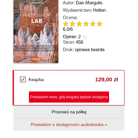
Autor:
Dan Margulis
Wydawnictwo:
Helion
Ocena:
6.0
/
6
Opinie:
2
Stron:
456
Druk:
oprawa twarda
129,00 zł
Książka
Powiadom mnie, gdy książka będzie dostępna
Przenieś na półkę
Powiadom o dostępności audiobooka »