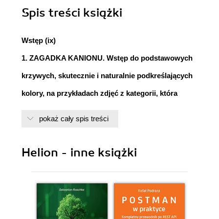
Spis treści
książki
Wstęp (ix)
1. ZAGADKA KANIONU. Wstęp do podstawowych
krzywych, skutecznie i naturalnie podkreślających
kolory, na przykładach zdjęć z kategorii, która
świetnie do takich technik pasuje.
pokaż cały spis treści
Lista zalet (4)
Przestrzeń LAB w 30 sekund (5)
O Czytelniku, książce i jej strukturze (6)
Helion - inne książki
Łączenie składników (7)
Korekcja zdjęcia kanionu krok po kroku (9)
Skok na trochę głębszą wodę (10)
Czytelność i przesada (10)
Nauka nie poszła w las (13)