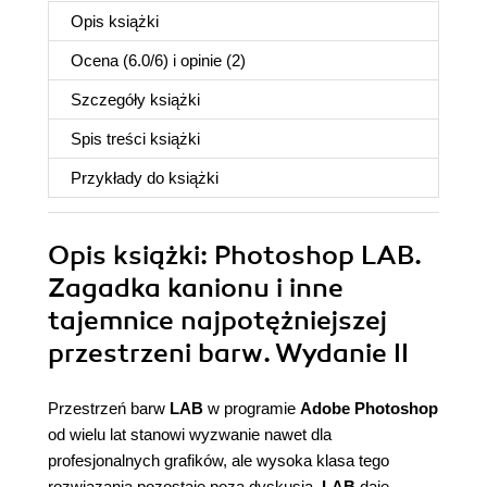
Opis
książki
Ocena (
6.0
/
6
) i opinie (2)
Szczegóły
książki
Spis treści
książki
Przykłady do
książki
Opis
książki
: Photoshop LAB.
Zagadka kanionu i inne
tajemnice najpotężniejszej
przestrzeni barw. Wydanie II
Przestrzeń barw
LAB
w programie
Adobe Photoshop
od wielu lat stanowi wyzwanie nawet dla
profesjonalnych grafików, ale wysoka klasa tego
rozwiązania pozostaje poza dyskusją.
LAB
daje