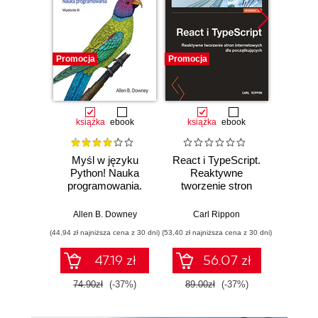
Promocja
Promocja
Promocj
książka
ebook
książka
ebook
ksią
Myśl w języku
React i TypeScript.
C# 11 
Python! Nauka
Reaktywne
prog
programowania.
tworzenie stron
a
Wydanie III
internetowych dla
wielopl
początkujących.
Twórz
Allen B. Downey
Carl Rippon
Mar
Wydanie II
witryn
(44,94 zł najniższa cena z 30 dni)
(53,40 zł najniższa cena z 30 dni)
(89,50 zł naj
serwi
za
47.19 zł
56.07 zł
ASP.N
Blazor 
74.90zł
(-37%)
89.00zł
(-37%)
179.0
Wyd