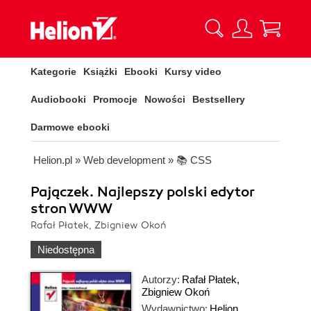
Kategorie
Książki
Ebooki
Kursy video
Audiobooki
Promocje
Nowości
Bestsellery
Darmowe ebooki
Helion.pl
»
Web development
»
📚 CSS
Pajączek. Najlepszy polski edytor
stron WWW
Rafał Płatek, Zbigniew Okoń
Niedostępna
Autorzy:
Rafał Płatek
,
Zbigniew Okoń
Wydawnictwo:
Helion