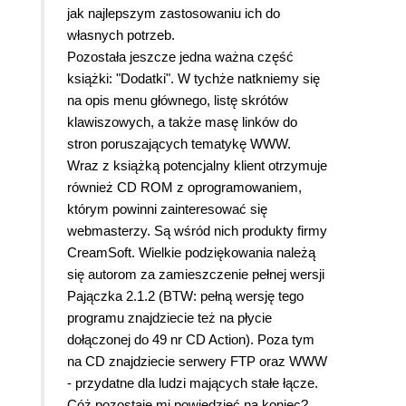
jak najlepszym zastosowaniu ich do
własnych potrzeb.
Pozostała jeszcze jedna ważna część
książki: "Dodatki". W tychże natkniemy się
na opis menu głównego, listę skrótów
klawiszowych, a także masę linków do
stron poruszających tematykę WWW.
Wraz z książką potencjalny klient otrzymuje
również CD ROM z oprogramowaniem,
którym powinni zainteresować się
webmasterzy. Są wśród nich produkty firmy
CreamSoft. Wielkie podziękowania należą
się autorom za zamieszczenie pełnej wersji
Pajączka 2.1.2 (BTW: pełną wersję tego
programu znajdziecie też na płycie
dołączonej do 49 nr CD Action). Poza tym
na CD znajdziecie serwery FTP oraz WWW
- przydatne dla ludzi mających stałe łącze.
Cóż pozostaje mi powiedzieć na koniec?