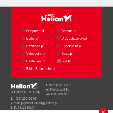
Poruszanie się po dokumentach (79)
Przejdź do (79)
Nawigator dokumentów (80)
Przełączanie się między dokumentami (81)
Otwieranie plików i panel plików (82)
Onepress.pl
Sensus.pl
Edycja i reedycja znaczników (84)
Editio.pl
DlaBystrzakow.pl
Różne sposoby pracy (84)
Bezdroza.pl
Ebookpoint.pl
Edycja i reedycja w narzędziu (85)
Wstawienie szkieletu znacznika (85)
Videopoint.pl
Beya.pl
Reedycja znacznika ze wszystkimi
Czytalisek.pl
Sploty
atrybutami (86)
Biblio.Ebookpoint.pl
Dynamiczne atrybuty (87)
Auto znacznik (88)
Makroznaczniki (88)
Helion.pl sp. z o.o.
Okno edycji (90)
ul. Kościuszki 1c
© Helion.pl 1991-2026
44-100 Gliwice
Menu kontekstowe (90)
tel. (32) 230-98-63
Korzystanie z "rynny" (90)
e-mail:
[wyświetl email]@helion.pl
Przenoszenie wierszy i znaki ukryte (90)
NIP: 6312636254
Regon: 241989027