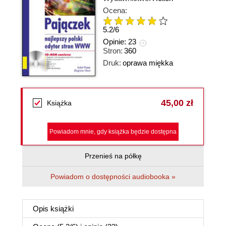
Ocena:
5.2
/
6
Opinie:
23
Stron:
360
Druk:
oprawa miękka
45,00 zł
Książka
Powiadom mnie, gdy książka będzie dostępna
Przenieś na półkę
Powiadom o dostępności audiobooka »
Opis
książki