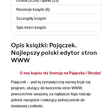
Ocena (
5.2
/
6
) i opinie (23)
Recenzje
książki
(6)
Szczegóły
książki
Spis treści
książki
Opis
książki
: Pajączek.
Najlepszy polski edytor stron
WWW
U nas kupisz też licencję na Pajączka i Skrybę!
Pajączek -- pod tą sympatyczną nazwą kryje się
program, służący do tworzenia stron WWW,
powszechnie uważany za najlepsze tego rodzaju
polskie narzędzie i należący jednocześnie do
światowej czołówki.