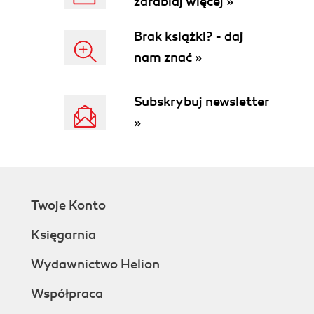
zarabiaj więcej »
Szkielet strony (62)
Definicja typu dokumentu (63)
Brak książki? - daj
Ustawienia META (64)
nam znać »
Ustawienia BODY (65)
Generator ramek (66)
Subskrybuj newsletter
Szablony (68)
Co dalej? (69)
»
Rozdział 5. Edycja, czyli to co najlepsze (71)
Zasady pracy z edytorem (72)
Podstawowe funkcje edycyjne (72)
Wprowadzanie, kopiowanie, wycinanie,
Twoje Konto
wklejanie (72)
Cofanie i ponawianie zmian (72)
Księgarnia
Dobre rady, czyli jak formatować kod (73)
Wklejanie z zamianą (74)
Wydawnictwo Helion
Operacje na blokach tekstu (75)
Współpraca
Zakładki (75)
Wyszukiwanie i zamiana (77)