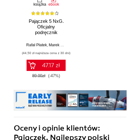
książka
ebook
Pajączek 5 NxG.
Oficjalny
podręcznik
Rafał Płatek
,
Marek Reinowski
(44,50 zł najniższa cena z 30 dni)
47.17 zł
89.00zł
(-47%)
Oceny i opinie klientów:
Pajączek. Najlepszy polski