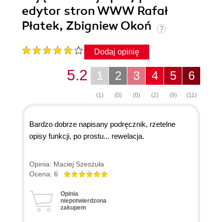
edytor stron WWW Rafał
Płatek, Zbigniew Okoń
Dodaj opinię
5.2
1
2
3
4
5
6
(1)
(0)
(0)
(2)
(9)
(11)
Bardzo dobrze napisany podręcznik, rzetelne
opisy funkcji, po prostu... rewelacja.
Opinia: Maciej Szeszuła
Ocena: 6
Opinia
niepotwierdzona
zakupem