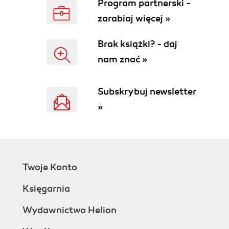
Rozdział 4. Podstawowe zadania graficzne (103)
Program partnerski -
Informacje o obrazie (104)
zarabiaj więcej »
Powiększanie i zmniejszanie skali widoku za
pomocą narzędzia Zoom (107)
Brak książki? - daj
Powiększanie i zmniejszanie skali widoku za
nam znać »
pomocą palety Overview (108)
Przesuwanie dużych obrazów (109)
Subskrybuj newsletter
Powiększanie miejsca edycji (111)
Wpisywanie informacji o prawach autorskich (112)
»
Udostępnianie obrazów za pośrednictwem poczty
elektronicznej (116)
O wymiarach i rozdzielczości (118)
Zmiana wymiarów lub rozdzielczości obrazu (120)
Zmiana wielkości obszaru roboczego bez
Twoje Konto
modyfikowania wymiarów obrazu (123)
Księgarnia
Zmiana głębi kolorów (126)
Rozdział 5. Drukowanie i zapisywanie obrazów
Wydawnictwo Helion
(131)