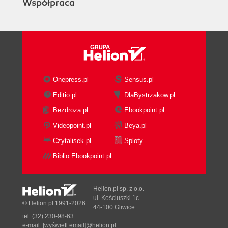
Współpraca
O drukowaniu obrazów (132)
Drukowanie obrazu (135)
Drukowanie arkuszy katalogowych (139)
Drukowanie arkuszy zbiorczych (140)
O typach obrazów (143)
O zapisywaniu obrazów (147)
Onepress.pl
Sensus.pl
Zapisywanie obrazów w formacie Paint Shop Pro
(148)
Editio.pl
DlaBystrzakow.pl
Zapisywanie obrazów w innych formatach (150)
Bezdroza.pl
Ebookpoint.pl
Konwertowanie grup obrazów do innego formatu
Videopoint.pl
Beya.pl
(151)
Czytalisek.pl
Sploty
Kompresja obrazów z wykorzystaniem formatu
GIF (154)
Biblio.Ebookpoint.pl
Kompresja obrazów z wykorzystaniem formatu
JPEG (159)
Helion.pl sp. z o.o.
Kompresja obrazów z wykorzystaniem formatu
ul. Kościuszki 1c
© Helion.pl 1991-2026
PNG (162)
44-100 Gliwice
Zachowywanie kopii obrazu (164)
tel. (32) 230-98-63
e-mail:
[wyświetl email]@helion.pl