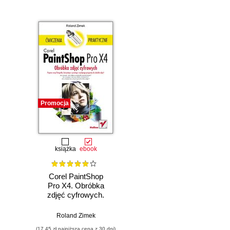
Promocja
książka
ebook
Corel PaintShop
Pro X4. Obróbka
zdjęć cyfrowych.
Ćwiczenia
praktyczne
Roland Zimek
(17,45 zł najniższa cena z 30 dni)