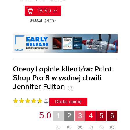
18.50 zł
34.90zł
(-47%)
Oceny i opinie klientów: Paint
Shop Pro 8 w wolnej chwili
Jennifer Fulton
Dodaj opinię
5.0
1
2
3
4
5
6
(0)
(0)
(0)
(0)
(2)
(0)