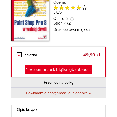
Ocena:
5.0
/
6
Opinie:
2
Stron:
472
Druk:
oprawa miękka
49,90 zł
Książka
Powiadom mnie, gdy książka będzie dostępna
Przenieś na półkę
Powiadom o dostępności audiobooka »
Opis
książki