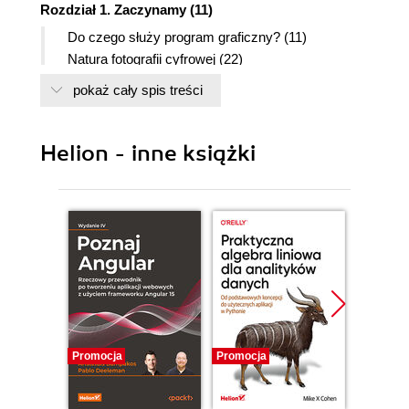
Rozdział 1. Zaczynamy (11)
Do czego służy program graficzny? (11)
Natura fotografii cyfrowej (22)
Dlaczego program Paint Shop Pro korzysta z
pokaż cały spis treści
własnego formatu plików (34)
Poznajmy interfejs programu PSP (35)
Wykonywanie zadań przy użyciu samouczka (43)
Helion - inne książki
Do czego służy polecenie Undo (44)
Rozdział 2. Wprowadzanie obrazów do programu
Paint Shop Pro (47)
Sprawdź, czy dostajesz to, co widzisz (48)
Tworzenie nowych obrazów (52)
Otwieranie istniejących obrazów (55)
Przeglądanie obrazów (56)
Skanowanie obrazów (58)
Promocja
Promocja
Promocj
Przeglądanie obrazów w aparacie cyfrowym (61)
Importowanie obrazów z aparatu cyfrowego (63)