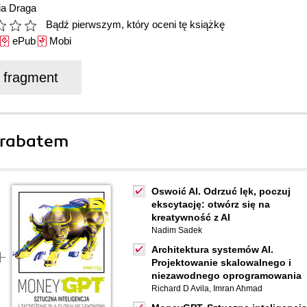
ia Draga
Bądź pierwszym, który oceni tę książkę
ePub
Mobi
j fragment
 rabatem
Oswoić AI. Odrzuć lęk, poczuj
ekscytację: otwórz się na
kreatywność z AI
Nadim Sadek
Architektura systemów AI.
Projektowanie skalowalnego i
niezawodnego oprogramowania
Richard D Avila
,
Imran Ahmad