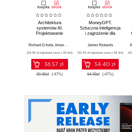
książka
ebook
książka
ebook
Architektura
MoneyGPT.
systemów AI.
Sztuczna inteligencja
Projektowanie
i zagrożenie dla
skalowalnego i
globalnej ekonomii
niezawodnego
Richard D Avila
,
Imran Ahmad
James Rickards
oprogramowania
(34,50 zł najniższa cena z 30 dni)
(32,45 zł najniższa cena z 30 dni)
(4
36.57 zł
34.40 zł
69.00zł
(-47%)
64.90zł
(-47%)