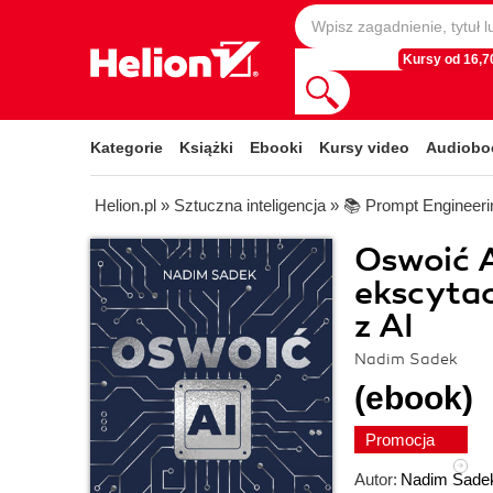
Kursy od 16,70
Kategorie
Książki
Ebooki
Kursy video
Audiobo
Helion.pl
»
Sztuczna inteligencja
»
📚 Prompt Engineeri
Oswoić A
ekscytac
z AI
Nadim Sadek
(ebook)
Promocja
Autor:
Nadim Sade