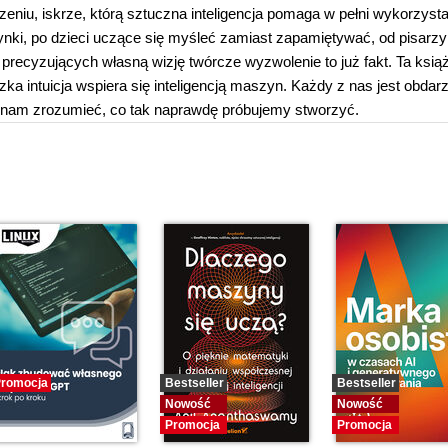
eniu, iskrze, którą sztuczna inteligencja pomaga w pełni wykorzyst
nki, po dzieci uczące się myśleć zamiast zapamiętywać, od pisarzy
precyzujących własną wizję twórcze wyzwolenie to już fakt. Ta ksią
dzka intuicja wspiera się inteligencją maszyn. Każdy z nas jest obdar
e nam zrozumieć, co tak naprawdę próbujemy stworzyć.
romocja
Bestseller
Bestseller
Nowość
Nowość
Promocja
Promocja