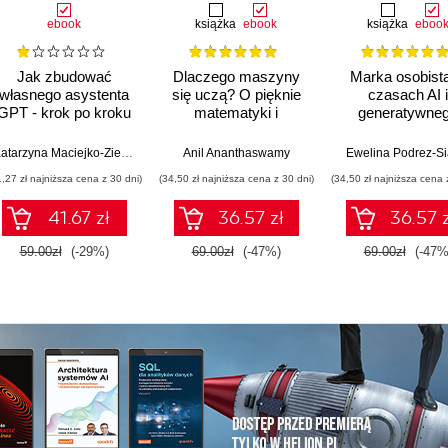
ebook
książka
ebook
książka
eboo
Jak zbudować
Dlaczego maszyny
Marka osobist
własnego asystenta
się uczą? O pięknie
czasach AI i
GPT - krok po kroku
matematyki i
generatywne
działaniu
wyszukiwani
współczesnej
Katarzyna Maciejko-Zielińska
Anil Ananthaswamy
Ewelina Podrez-S
sztucznej inteligencji
1,27 zł najniższa cena z 30 dni)
(34,50 zł najniższa cena z 30 dni)
(34,50 zł najniższa cena 
41.67 zł
36.57 zł
36.57 z
59.00zł
(-29%)
69.00zł
(-47%)
69.00zł
(-47%