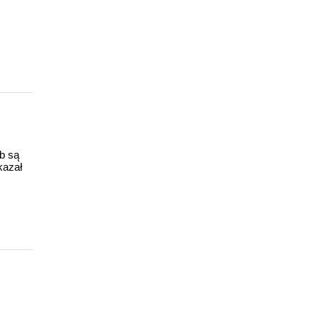
ub są
kazał