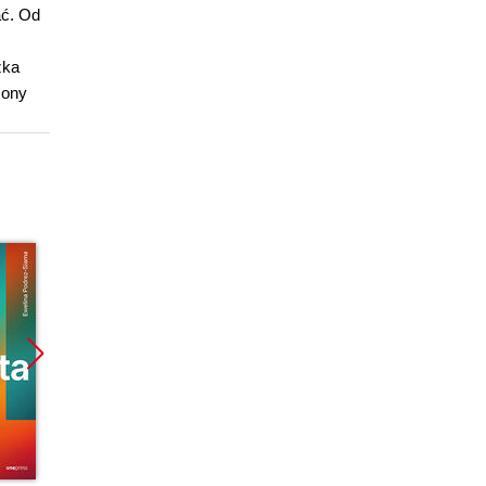
ać. Od
żka
zony
Bestseller
Bestseller
Nowoś
Nowość
Nowość
Promocja
Promocja