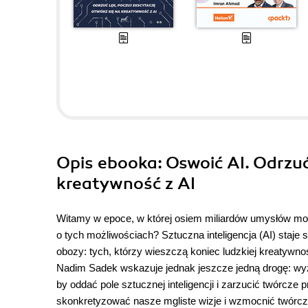
Opis
ebooka
: Oswoić AI. Odrzuć
kreatywność z AI
Witamy w epoce, w której osiem miliardów umysłów mo
o tych możliwościach? Sztuczna inteligencja (AI) staje 
obozy: tych, którzy wieszczą koniec ludzkiej kreatywnoś
Nadim Sadek wskazuje jednak jeszcze jedną drogę: wyzw
by oddać pole sztucznej inteligencji i zarzucić twórcz
skonkretyzować nasze mgliste wizje i wzmocnić twórczy