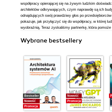
współpracy opierającej się na żywym ludzkim doświadcz
architektów odkrywających, czym naprawdę są ich budy
odnajdujących swój prawdziwy głos po przedsiębiorców 
pokazuje, jak przyłączyć się do współpracy, w której lu
wyobraźnią. Teraz zyskaliśmy partnerkę, która pomoż
Wybrane bestsellery
Bestseller
Nowość
P
Nowość
Promocja
Promocja