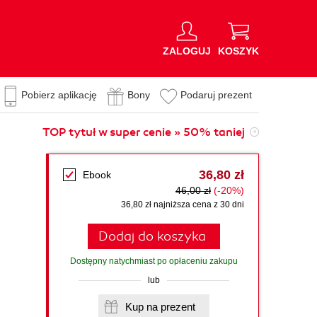
ZALOGUJ
KOSZYK
Pobierz aplikację
Bony
Podaruj prezent
TOP tytuł w super cenie » 50% taniej
36,80 zł
Ebook
46,00 zł
(-20%)
36,80 zł najniższa cena z 30 dni
Dodaj do koszyka
Dostępny natychmiast po opłaceniu zakupu
lub
Kup na prezent