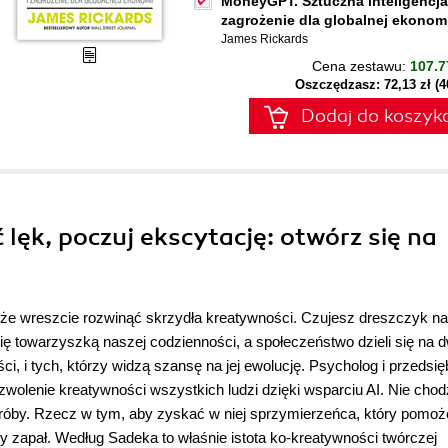
MoneyGPT. Sztuczna inteligencja
zagrożenie dla globalnej ekonomi
James Rickards
Cena zestawu:
107.7
Oszczędzasz: 72,13 zł (
Dodaj do koszyk
 lęk, poczuj ekscytację: otwórz się na
że wreszcie rozwinąć skrzydła kreatywności. Czujesz dreszczyk n
się towarzyszką naszej codzienności, a społeczeństwo dzieli się na 
ci, i tych, którzy widzą szansę na jej ewolucję. Psycholog i przedsię
olenie kreatywności wszystkich ludzi dzięki wsparciu AI. Nie chodz
e próby. Rzecz w tym, aby zyskać w niej sprzymierzeńca, który pomoż
 zapał. Według Sadeka to właśnie istota ko-kreatywności twórczej