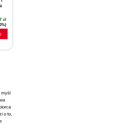
 i
i
7 zł
40%)
a
a myśl
dwa
biorca
i o to,
e