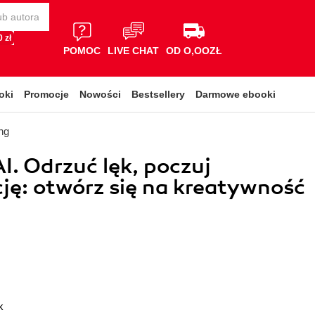
 zł
POMOC
LIVE CHAT
OD O,OOZŁ
oki
Promocje
Nowości
Bestsellery
Darmowe ebooki
ng
I. Odrzuć lęk, poczuj
ję: otwórz się na kreatywność
k