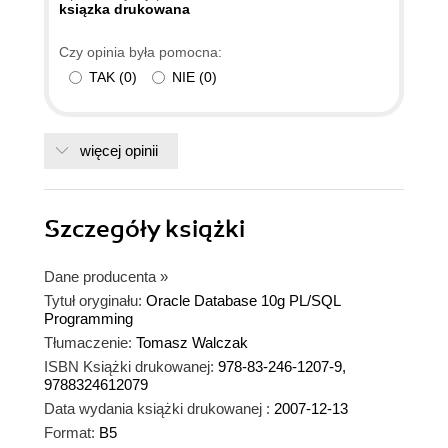
czytelnik miał pewną wiedzę o językach
ksiązka drukowana
proceduralnych (chociażby znał VBA), gdyż z
Czy opinia była pomocna:
pewnością szybciej i łatwiej można wtedy
TAK
(
0
)
NIE
(
0
)
zrozumieć działanie PL/SQL-a.
więcej opinii
Szczegóły
książki
Dane producenta
»
Tytuł oryginału:
Oracle Database 10g PL/SQL
Programming
Tłumaczenie:
Tomasz Walczak
ISBN Książki drukowanej:
978-83-246-1207-9,
9788324612079
Data wydania książki drukowanej :
2007-12-13
Format:
B5