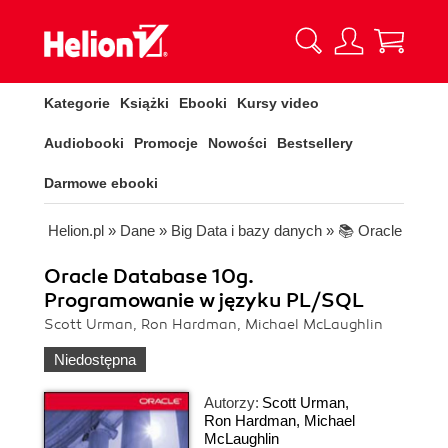
Kategorie
Książki
Ebooki
Kursy video
Audiobooki
Promocje
Nowości
Bestsellery
Darmowe ebooki
Helion.pl
»
Dane
»
Big Data i bazy danych
»
📚 Oracle
Oracle Database 10g.
Programowanie w języku PL/SQL
Scott Urman, Ron Hardman, Michael McLaughlin
Niedostępna
Autorzy:
Scott Urman
,
Ron Hardman
,
Michael
McLaughlin