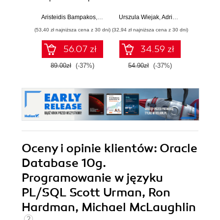
tworzeniu aplikacji
średnio
stero
webowych z
zaawansowany.
Aristeidis Bampakos
,
Pablo Deeleman
Urszula Wiejak
,
Adrian Wojciechowski
Jerz
użyciem
Wydanie II
(53,40 zł najniższa cena z 30 dni)
(32,94 zł najniższa cena z 30 dni)
(29,40 zł naj
frameworku
Angular 15.
56.07 zł
34.59 zł
Wydanie IV
89.00zł
(-37%)
54.90zł
(-37%)
49.0
Oceny i opinie klientów: Oracle
Database 10g.
Programowanie w języku
PL/SQL Scott Urman, Ron
Hardman, Michael McLaughlin