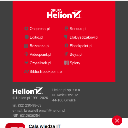
Znaki i łańcuchy znaków (89)
Typ danych NUMBER (90)
Wartości logiczne (93)
Data i czas (94)
Onepress.pl
Sensus.pl
Typy złożone (96)
Editio.pl
DlaBystrzakow.pl
Referencje (97)
Bezdroza.pl
Ebookpoint.pl
LOB (98)
Używanie zmiennych (98)
Videopoint.pl
Beya.pl
%TYPE (99)
Czytalisek.pl
Sploty
%ROWTYPE (99)
Biblio.Ebookpoint.pl
Zasięg zmiennych (100)
Wiązanie zmiennych (102)
Ukrywanie kodu (105)
Helion.pl sp. z o.o.
Wyrażenia (107)
ul. Kościuszki 1c
© Helion.pl 1991-2026
44-100 Gliwice
Operator przypisania (108)
tel. (32) 230-98-63
Operator łączenia (109)
e-mail:
[wyświetl email]@helion.pl
Kontrolowanie przepływu programu (110)
NIP: 6312636254
Regon: 241989027
Wykonywanie warunkowe (110)