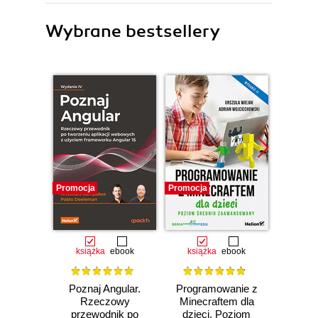
Wybrane bestsellery
Promocja
Promocja
Promocj
książka
ebook
książka
ebook
ksią
Poznaj Angular.
Programowanie z
Języ
Rzeczowy
Minecraftem dla
w pr
przewodnik po
dzieci. Poziom
Prog