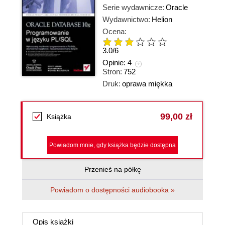
Serie wydawnicze:
Oracle
Wydawnictwo:
Helion
Ocena:
3.0
/
6
Opinie:
4
Stron:
752
Druk:
oprawa miękka
99,00 zł
Książka
Powiadom mnie, gdy książka będzie dostępna
Przenieś na półkę
Powiadom o dostępności audiobooka »
Opis
książki