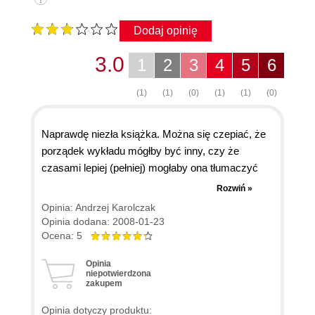
Dodaj opinię
3.0
1
2
3
4
5
6
(1)
(1)
(0)
(1)
(1)
(0)
Naprawdę niezła książka. Można się czepiać, że
porządek wykładu mógłby być inny, czy że
czasami lepiej (pełniej) mogłaby ona tłumaczyć
niektóre zagadnienia. W porównaniu jednak do
Rozwiń »
wielu książek o programowniu, które miałem w
Opinia: Andrzej Karolczak
rękach, ta książka w logiczny sposób wprowadza
Opinia dodana: 2008-01-23
w problematykę danego języka, a o to przecież
Ocena: 5
chodzi. Z pewnością jest to książka dla osoby,
Opinia
która miała już wcześniej do czynienia z
niepotwierdzona
zakupem
relacyjnymi bazami danych (oczywiście najlepiej z
DBMS Oraclea) i SQL-em. Warto również by
Opinia dotyczy produktu: