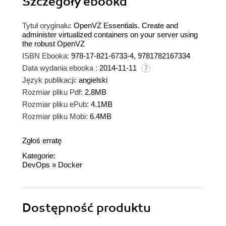
Szczegóły
ebooka
Tytuł oryginału:
OpenVZ Essentials. Create and
administer virtualized containers on your server using
the robust OpenVZ
ISBN Ebooka:
978-17-821-6733-4, 9781782167334
Data wydania ebooka :
2014-11-11
Język publikacji:
angielski
Rozmiar pliku Pdf:
2.8MB
Rozmiar pliku ePub:
4.1MB
Rozmiar pliku Mobi:
6.4MB
Zgłoś erratę
Kategorie:
DevOps
»
Docker
Dostępność produktu