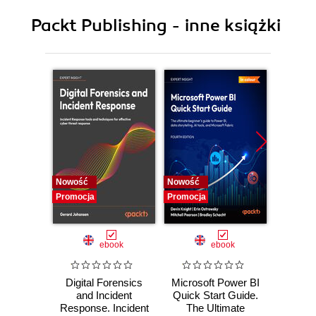
Packt Publishing - inne książki
Nowość
Nowość
Nowość
Promocja
Promocja
Promocj
ebook
ebook
Digital Forensics
Microsoft Power BI
Pract
and Incident
Quick Start Guide.
Intel
Response. Incident
The Ultimate
Data-D