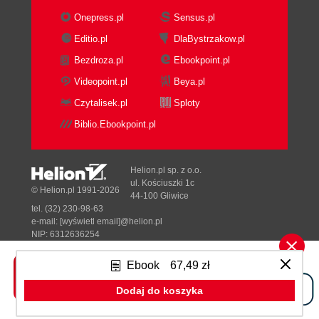
Onepress.pl
Sensus.pl
Editio.pl
DlaBystrzakow.pl
Bezdroza.pl
Ebookpoint.pl
Videopoint.pl
Beya.pl
Czytalisek.pl
Sploty
Biblio.Ebookpoint.pl
Helion.pl sp. z o.o.
ul. Kościuszki 1c
© Helion.pl 1991-2026
44-100 Gliwice
tel. (32) 230-98-63
e-mail:
[wyświetl email]@helion.pl
NIP: 6312636254
Regon: 241989027
Ebook
67,49 zł
Designed with ♥ by
Tonik.pl
Dodaj do koszyka
Pełna wersja strony »