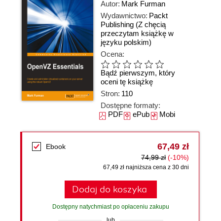
Autor:
Mark Furman
Wydawnictwo:
Packt
Publishing
(Z chęcią
przeczytam książkę w
języku polskim)
Ocena:
Bądź pierwszym, który
oceni tę książkę
Stron:
110
Dostępne formaty:
PDF
ePub
Mobi
67,49 zł
Ebook
74,99 zł
(-10%)
67,49 zł najniższa cena z 30 dni
Dodaj do koszyka
Dostępny natychmiast po opłaceniu zakupu
lub