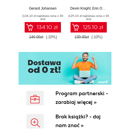
Response tools
Beginner's Guide
Hunti
and techniques for
to Power BI, Data
your c
Gerard Johansen
Devin Knight
,
Erin Ostrowsky
,
Mitchel
effective cyber
Storytelling, AI
effor
(134,10 zł najniższa cena z 30
(125,10 zł najniższa cena z 30
(116,10 zł 
threat response -
Tools, and
dete
dni)
dni)
Fourth Edition
Microsoft Fabric -
def
134.10 zł
125.10 zł
Fourth Edition
ATT&C
tool
149.00zł
(-10%)
139.00zł
(-10%)
129.0
E
Program partnerski -
zarabiaj więcej »
Brak książki? - daj
nam znać »