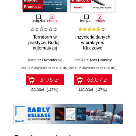
Nowość
Promocja
Promocja
książka
ebook
książka
ebook
ksią
Terraform w
Inżynieria danych
Kub
praktyce. Buduj i
w praktyce.
Tw
automatyzuj
Kluczowe
niez
infrastrukturę
koncepcje i
sy
chmurową oraz
najlepsze
rozp
Mariusz Dworniczak
Joe Reis
,
Matt Housley
Brendan
zarządzaj nią z
technologie
Wyd
(29,95 zł najniższa cena z 30 dni)
(59,50 zł najniższa cena z 30 dni)
(34,50 zł naj
wykorzystaniem
Dockera
31.75 zł
63.07 zł
59.90zł
(-47%)
119.00zł
(-47%)
69.0