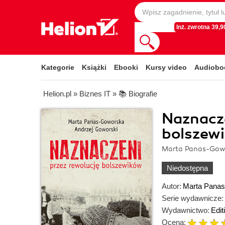
Inż. zwrotna 39,90
Kategorie
Książki
Ebooki
Kursy video
Audiobo
Helion.pl
»
Biznes IT
»
📚 Biografie
Naznacze
bolszew
Marta Panas-Gowo
Niedostępna
Autor:
Marta Panas
Serie wydawnicze:
Wydawnictwo:
Edit
Ocena: