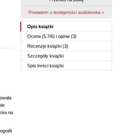
Powiadom o dostępności audiobooka »
Opis
książki
Ocena (
5.7
/
6
) i opinie (3)
Recenzje
książki
(3)
Szczegóły
książki
Spis treści
książki
kowała
pie
tóra na
grafii