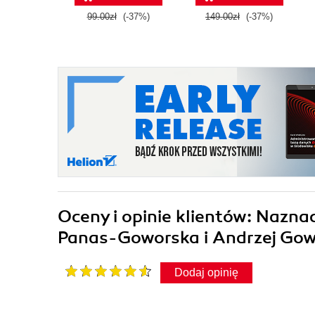
99.00zł
(-37%)
149.00zł
(-37%)
Oceny i opinie klientów: Nazna
Panas-Goworska i Andrzej Gow
Dodaj opinię