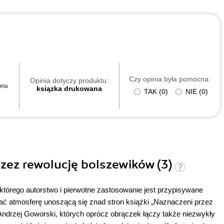
Czy opinia była pomocna:
Opinia dotyczy produktu:
ona
ksiązka drukowana
TAK
(
0
)
NIE
(
0
)
rzez rewolucję bolszewików (3)
którego autorstwo i pierwotne zastosowanie jest przypisywane
 atmosferę unoszącą się znad stron książki „Naznaczeni przez
ndrzej Goworski, których oprócz obrączek łączy także niezwykły