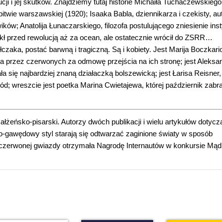
 i jej skutków. Znajdziemy tutaj historie Michaiła Tuchaczewskiego
twie warszawskiej (1920); Isaaka Babla, dziennikarza i czekisty, au
w; Anatolija Łunaczarskiego, filozofa postulującego zniesienie insty
ekł przed rewolucją aż za ocean, ale ostatecznie wrócił do ZSRR…
czaka, postać barwną i tragiczną. Są i kobiety. Jest Marija Boczkari
 przez czerwonych za odmowę przejścia na ich stronę; jest Aleksa
ała się najbardziej znaną działaczką bolszewicką; jest Łarisa Reisner,
hód; wreszcie jest poetka Marina Cwietajewa, której październik zabra
ałżeńsko-pisarski. Autorzy dwóch publikacji i wielu artykułów dotyc
-gawędowy styl starają się odtwarzać zaginione światy w sposób
 czerwonej gwiazdy otrzymała Nagrodę Internautów w konkursie Mąd