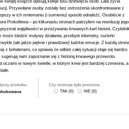
i w swojej książce opisują koleje losu dziewięciu osób. Lata życia
lucji. Przywołane osoby zostały bez ostrzeżenia skonfrontowane z
ajlepszy w ich mniemaniu (i sumieniu) sposób odnaleźć. Osobiście z
ra Prokofiewa – po kilkunastu stronach patrzyłem na rewolucję jego
ryzmat wątpliwości w przeżywaniu krwawych kart historii. Czytelni
 może śledzić motywy działania, przebyte kilometry, rozterki
 zwykłe (ale jakże piękne i prawdziwe) ludzkie emocje. Z każdą stron
z bohaterami, co sprawia że odbiór całej sytuacji staje się bardzo
sugerują nam zapoznanie się z historią krwawego przewrotu
rzed oczami w nowym świetle, w którym krew jest bardziej czerwona, a
iałe.
tyczy produktu:
Czy recenzja była pomocna:
TAK
(
0
)
NIE
(
0
)
 drukowana