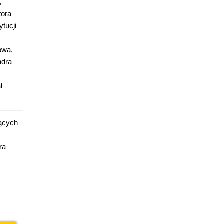
,
tora
tucji
owa,
ndra
ł
zących
ra