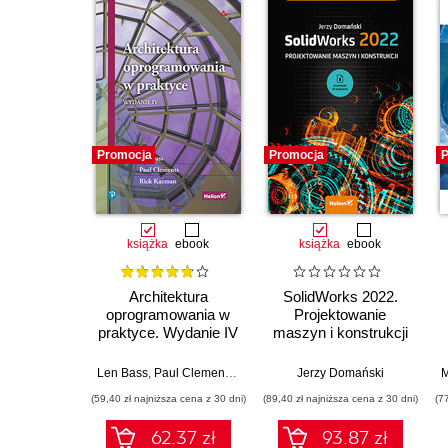
Promocja
Promocja
P
książka
ebook
książka
ebook
Architektura
SolidWorks 2022.
oprogramowania w
Projektowanie
praktyce. Wydanie IV
maszyn i konstrukcji
Len Bass
,
Paul Clements
,
Rick Kazman
Jerzy Domański
M
(59,40 zł najniższa cena z 30 dni)
(89,40 zł najniższa cena z 30 dni)
(7
62.37 zł
93.87 zł