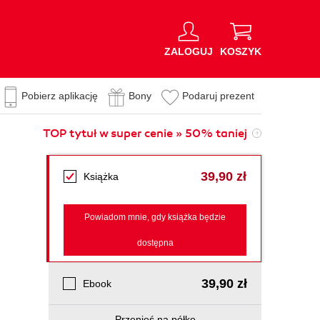
ZALOGUJ
KOSZYK
Pobierz aplikację
Bony
Podaruj prezent
TOP tytuł w super cenie » 50% taniej
39,90 zł
Książka
Powiadom mnie, gdy książka będzie
dostępna
39,90 zł
Ebook
Przenieś na półkę