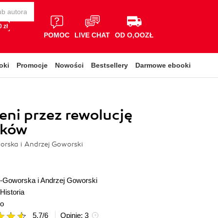
 zł
POMOC
LIVE CHAT
OD O,OOZŁ
oki
Promocje
Nowości
Bestsellery
Darmowe ebooki
ni przez rewolucję
ików
rska i Andrzej Goworski
-Goworska i Andrzej Goworski
Historia
io
5.7
/
6
Opinie:
3