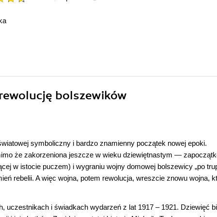
ka
 rewolucję bolszewików
 światowej symboliczny i bardzo znamienny początek nowej epoki.
 — mimo że zakorzeniona jeszcze w wieku dziewiętnastym — zapocząt
ącej w istocie puczem) i wygraniu wojny domowej bolszewicy „po tru
łomień rebelii. A więc wojna, potem rewolucja, wreszcie znowu wojna, k
 uczestnikach i świadkach wydarzeń z lat 1917 – 1921. Dziewięć bio