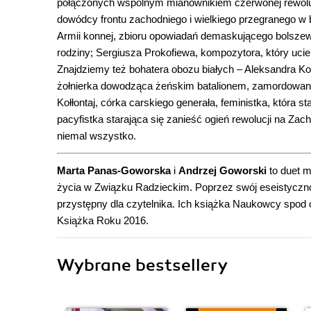
połączonych wspólnym mianownikiem czerwonej rewolucji
dowódcy frontu zachodniego i wielkiego przegranego w bi
Armii konnej, zbioru opowiadań demaskującego bolszewikó
rodziny; Sergiusza Prokofiewa, kompozytora, który uci
Znajdziemy też bohatera obozu białych – Aleksandra Koł
żołnierka dowodząca żeńskim batalionem, zamordowana
Kołłontaj, córka carskiego generała, feministka, która st
pacyfistka starająca się zanieść ogień rewolucji na Zac
niemal wszystko.
Marta Panas-Goworska
i
Andrzej Goworski
to duet m
życia w Związku Radzieckim. Poprzez swój eseistyczno
przystępny dla czytelnika. Ich książka Naukowcy spod
Książka Roku 2016.
Wybrane bestsellery