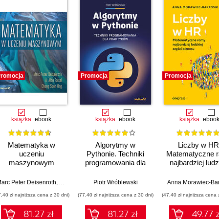
romocja
Promocja
Promocja
książka
ebook
książka
ebook
książka
eboo
Matematyka w
Algorytmy w
Liczby w HR
uczeniu
Pythonie. Techniki
Matematyczne 
maszynowym
programowania dla
najbardziej ludz
praktyków
części bizne
arc Peter Deisenroth
,
A. Aldo Faisal
Piotr Wróblewski
,
Cheng Soon Ong
Anna Morawiec-Bar
7,40 zł najniższa cena z 30 dni)
(77,40 zł najniższa cena z 30 dni)
(47,40 zł najniższa cena 
81.27 zł
81.27 zł
49.77 z