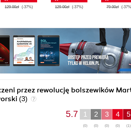
129.00zł
(-37%)
129.00zł
(-37%)
79.00zł
(-37%
czeni przez rewolucję bolszewików Mar
orski
(3)
5.7
1
2
3
4
5
(0)
(0)
(0)
(0)
(1)