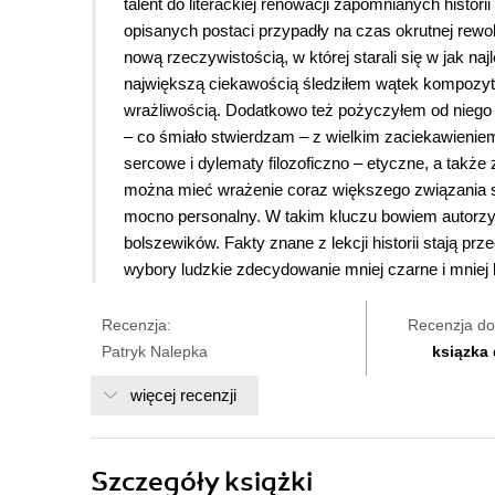
talent do literackiej renowacji zapomnianych histori
opisanych postaci przypadły na czas okrutnej rewo
nową rzeczywistością, w której starali się w jak n
największą ciekawością śledziłem wątek kompozyto
wrażliwością. Dodatkowo też pożyczyłem od niego p
– co śmiało stwierdzam – z wielkim zaciekawieniem
sercowe i dylematy filozoficzno – etyczne, a także
można mieć wrażenie coraz większego związania się 
mocno personalny. W takim kluczu bowiem autorzy 
bolszewików. Fakty znane z lekcji historii stają p
wybory ludzkie zdecydowanie mniej czarne i mniej b
Recenzja:
Recenzja do
Patryk Nalepka
ksiązka
więcej recenzji
Szczegóły
książki