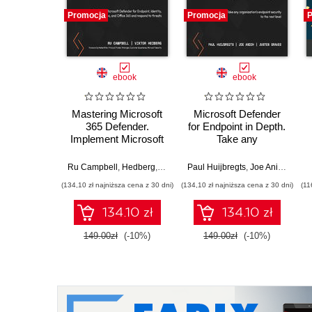
Promocja
Promocja
P
ebook
ebook
Mastering Microsoft
Microsoft Defender
365 Defender.
for Endpoint in Depth.
Implement Microsoft
Take any
Defender for
organization's
Endpoint, Identity,
endpoint security to
Ru Campbell
,
Hedberg
,
Heike Ritter
Paul Huijbregts
,
Joe Anich
,
Juste
Cloud Apps, and
the next level
(134,10 zł najniższa cena z 30 dni)
(134,10 zł najniższa cena z 30 dni)
(11
Office 365 and
respond to threats
134.10 zł
134.10 zł
149.00zł
(-10%)
149.00zł
(-10%)