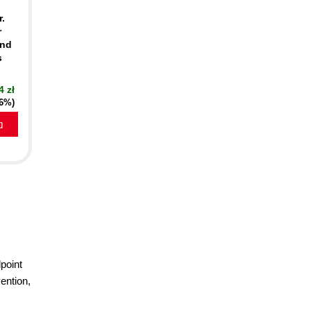
.
r
and
s
4 zł
16%)
a
point
ention,