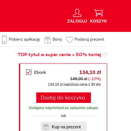
ZALOGUJ
KOSZYK
Pobierz aplikację
Bony
Podaruj prezent
TOP tytuł w super cenie » 50% taniej
134,10 zł
Ebook
149,00 zł
(-10%)
134,10 zł najniższa cena z 30 dni
Dodaj do koszyka
Dostępny natychmiast po opłaceniu zakupu
lub
Kup na prezent