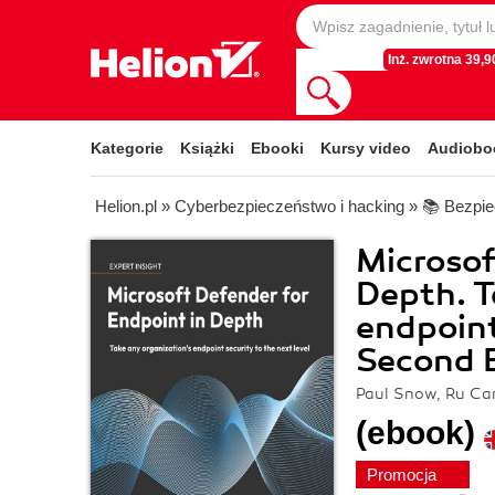
Inż. zwrotna 39,90
Kategorie
Książki
Ebooki
Kursy video
Audiobo
Helion.pl
»
Cyberbezpieczeństwo i hacking
»
📚 Bezpi
Microsof
Depth. T
endpoint
Second E
Paul Snow, Ru Cam
(ebook)
Promocja