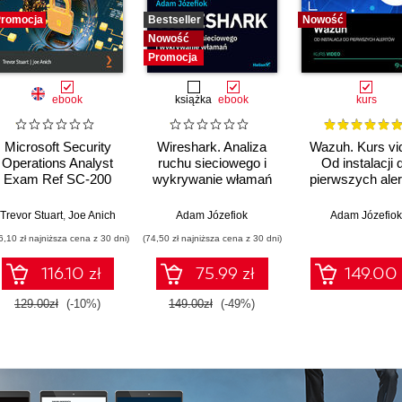
romocja
Bestseller
Nowość
Nowość
Promocja
ebook
książka
ebook
kurs
Microsoft Security
Wireshark. Analiza
Wazuh. Kurs vi
Operations Analyst
ruchu sieciowego i
Od instalacji 
Exam Ref SC-200
wykrywanie włamań
pierwszych ale
Certification Guide.
Manage, monitor, and
n Graves
Trevor Stuart
,
Joe Anich
Adam Józefiok
Adam Józefiok
respond to threats
6,10 zł najniższa cena z 30 dni)
(74,50 zł najniższa cena z 30 dni)
using Microsoft
Security Stack for
116.10 zł
75.99 zł
149.00 
securing IT systems
129.00zł
(-10%)
149.00zł
(-49%)