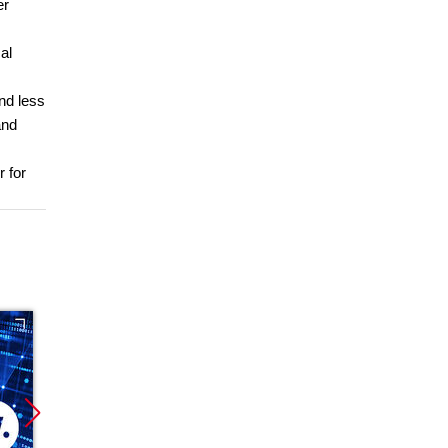
er
al
nd less
and
r for