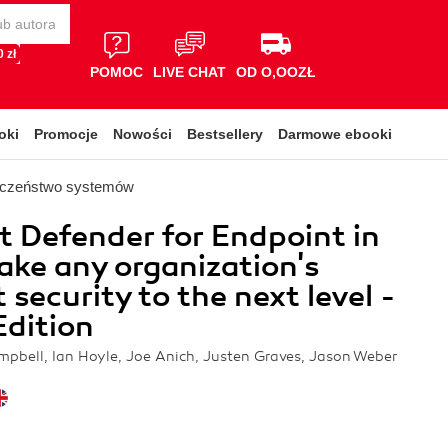
 zł
POMOC
LIVE CHAT
OD O,OOZŁ
oki
Promocje
Nowości
Bestsellery
Darmowe ebooki
eczeństwo systemów
t Defender for Endpoint in
ake any organization's
 security to the next level -
dition
pbell, Ian Hoyle, Joe Anich, Justen Graves, Jason Weber