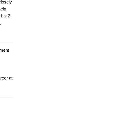
closely
help
 his 2-
,
ement
reer at