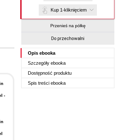
Kup 1-kliknięciem
Przenieś na półkę
Do przechowalni
Opis
ebooka
Szczegóły
ebooka
Dostępność produktu
Spis treści
ebooka
in
l -
in
el