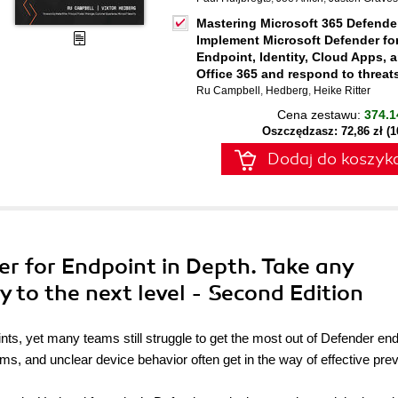
Mastering Microsoft 365 Defender
Implement Microsoft Defender fo
Endpoint, Identity, Cloud Apps, 
Office 365 and respond to threat
Ru Campbell
,
Hedberg
,
Heike Ritter
Cena zestawu:
374.1
Oszczędzasz: 72,86 zł (
Dodaj do koszyk
er for Endpoint in Depth. Take any
y to the next level - Second Edition
ts, yet many teams still struggle to get the most out of Defender end
ms, and unclear device behavior often get in the way of effective prev