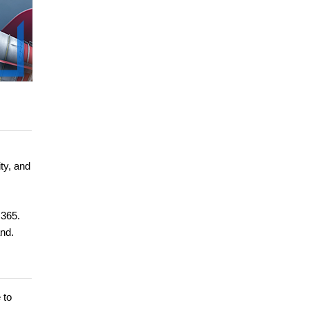
ty, and
 365.
and.
 to