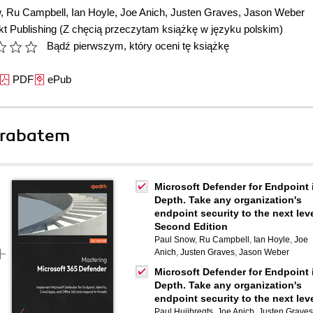
w
,
Ru Campbell
,
Ian Hoyle
,
Joe Anich
,
Justen Graves
,
Jason Weber
t Publishing
(Z chęcią przeczytam książkę w języku polskim)
Bądź pierwszym, który oceni tę książkę
PDF
ePub
 rabatem
Microsoft Defender for Endpoint 
Depth. Take any organization's
endpoint security to the next leve
Second Edition
Paul Snow
,
Ru Campbell
,
Ian Hoyle
,
Joe
Anich
,
Justen Graves
,
Jason Weber
Microsoft Defender for Endpoint 
Depth. Take any organization's
endpoint security to the next lev
Paul Huijbregts
,
Joe Anich
,
Justen Graves