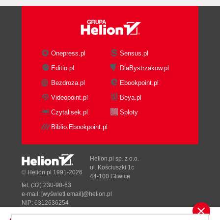
Onepress.pl
Sensus.pl
Editio.pl
DlaBystrzakow.pl
Bezdroza.pl
Ebookpoint.pl
Videopoint.pl
Beya.pl
Czytalisek.pl
Sploty
Biblio.Ebookpoint.pl
Helion.pl sp. z o.o.
ul. Kościuszki 1c
© Helion.pl 1991-2026
44-100 Gliwice
tel. (32) 230-98-63
e-mail:
[wyświetl email]@helion.pl
NIP: 6312636254
Regon: 241989027