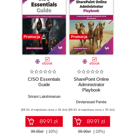
Promocja
Promocja
Promocj
ebook
ebook
CISO Essentials
SharePoint Online
Moodle
Guide
Administrator
Enhanc
Playbook
regul
compli
Sriram Lakshmanan
you
Deviprasad Panda
I
infr
(89,91 zł najniższa cena z 30 dni)
(89,91 zł najniższa cena z 30 dni)
(85,49 zł naj
89.91 zł
89.91 zł
99.90zł
(-10%)
99.90zł
(-10%)
94.9