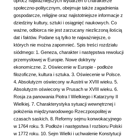
oprócz najważniejszych wydarzeń o charakterze
społeczno-politycznym, obejmuje także zagadnienia
gospodarcze, religijne oraz najistotniejsze informacje z
dziedziny kultury, sztuki i osiągnięć naukowych. Co
ważne, odbiorca nie jest zarzucany niezliczoną ilością
dat i faktów. Podane są tylko te najważniejsze, o
których nie można zapomnieć. Spis treści rozdziału
siódmego: 1. Geneza, charakter i następstwa rewolucji
przemysłowej w Europie. Nowe doktryny
ekonomiczne. 2. Oświecenie w Europie - podłoże
filozoficzne, kultura i sztuka. 3. Oświecenie w Polsce.
4. Absolutyzm oświecony w Austrii w XVIII wieku. 5.
Absolutyzm oświecony w Prusach w XVIII wieku. 6.
Rosja za panowania Piotra I Wielkiego i Katarzyny II
Wielkiej. 7. Charakterystyka sytuacji wewnętrznej i
położenia międzynarodowego Rzeczpospolitej w
czasach saskich. 8. Reformy sejmu konwokacyjnego
w 1764 roku. 9. Podłoże i następstwa I rozbioru Polski
w 1772 roku. 10. Sejm Wielki i uchwalenie Konstytucji