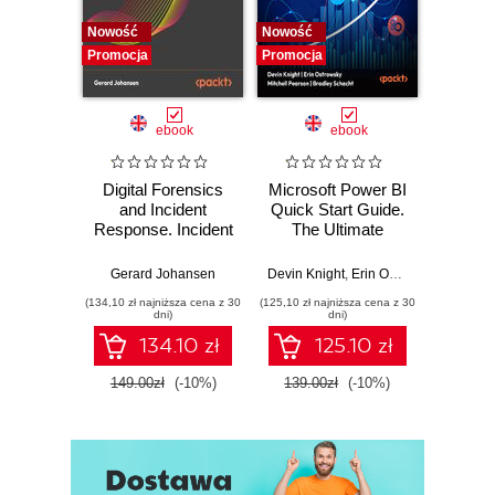
Nowość
Nowość
Nowość
Promocja
Promocja
Promocj
ebook
ebook
Digital Forensics
Microsoft Power BI
Pract
and Incident
Quick Start Guide.
Intel
Response. Incident
The Ultimate
Data-D
Response tools
Beginner's Guide
Hunti
and techniques for
to Power BI, Data
your c
Gerard Johansen
Devin Knight
,
Erin Ostrowsky
,
Mitchel
effective cyber
Storytelling, AI
effor
(134,10 zł najniższa cena z 30
(125,10 zł najniższa cena z 30
(116,10 zł 
threat response -
Tools, and
dete
dni)
dni)
Fourth Edition
Microsoft Fabric -
def
134.10 zł
125.10 zł
Fourth Edition
ATT&C
tool
149.00zł
(-10%)
139.00zł
(-10%)
129.0
E