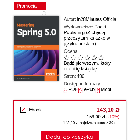
Promocja
Autor:
In28Minutes Official
Wydawnictwo:
Packt
Publishing
(Z chęcią
przeczytam książkę w
języku polskim)
Ocena:
Bądź pierwszym, który
oceni tę książkę
Stron:
496
Dostępne formaty:
PDF
ePub
Mobi
143,10 zł
Ebook
159,00 zł
(-10%)
143,10 zł najniższa cena z 30 dni
Dodaj do koszyka