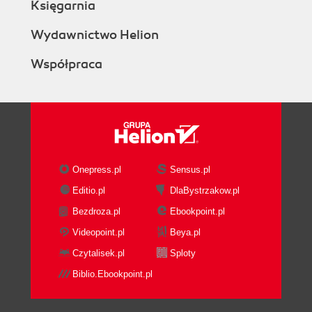
Księgarnia
Wydawnictwo Helion
Współpraca
Onepress.pl
Sensus.pl
Editio.pl
DlaBystrzakow.pl
Bezdroza.pl
Ebookpoint.pl
Videopoint.pl
Beya.pl
Czytalisek.pl
Sploty
Biblio.Ebookpoint.pl