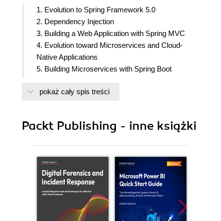
1. Evolution to Spring Framework 5.0
2. Dependency Injection
3. Building a Web Application with Spring MVC
4. Evolution toward Microservices and Cloud-
Native Applications
5. Building Microservices with Spring Boot
6. Extending Microservices
pokaż cały spis treści
7. Advanced Spring Boot Features
8. Spring Data
9. Spring Cloud
Packt Publishing - inne książki
10. Spring Cloud Data Flow
11. Reactive Programming
12. Spring Best Practices
13. Working with Kotlin in Spring