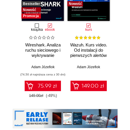
Bestseller
Nowość
Bestselle
Nowość
Nowość
Promocja
książka
ebook
kurs
Wireshark. Analiza
Wazuh. Kurs video.
Dark
ruchu sieciowego i
Od instalacji do
wykrywanie
pierwszych alertów
Podró
włamań
ciemn
Adam Józefiok
Adam Józefiok
Ja
(74,50 zł najniższa cena z 30 dni)
75.99 zł
149.00 zł
1
149.00zł
(-49%)