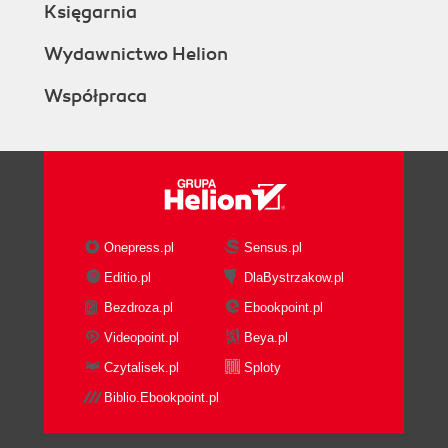
Księgarnia
Wydawnictwo Helion
Współpraca
Onepress.pl
Sensus.pl
Editio.pl
DlaBystrzakow.pl
Bezdroza.pl
Ebookpoint.pl
Videopoint.pl
Beya.pl
Czytalisek.pl
Sploty
Biblio.Ebookpoint.pl