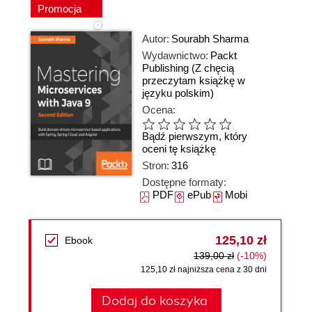
Promocja
Autor:
Sourabh Sharma
Wydawnictwo:
Packt
Publishing
(Z chęcią
przeczytam książkę w
języku polskim)
Ocena:
Bądź pierwszym, który
oceni tę książkę
Stron:
316
Dostępne formaty:
PDF
ePub
Mobi
125,10 zł
Ebook
139,00 zł
(-10%)
125,10 zł najniższa cena z 30 dni
Dodaj do koszyka