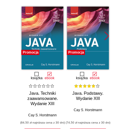
Promocja
Promocja
Promocj
książka
ebook
książka
ebook
ksią
Java. Techniki
Java. Podstawy.
Java.
zaawansowane.
Wydanie XIII
progr
Wydanie XIII
Wyd
Cay S. Horstmann
Cay S. Horstmann
Jos
(84,50 zł najniższa cena z 30 dni)
(74,50 zł najniższa cena z 30 dni)
(49,50 zł naj