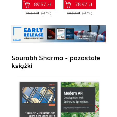
89.57 zł
78.97 zł
169.00zł
(-47%)
149.00zł
(-47%)
99.0
Sourabh Sharma - pozostałe
książki