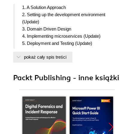
1. A Solution Approach
2. Setting up the development environment
(Update)
3. Domain Driven Design
4. Implementing microservices (Update)
5. Deployment and Testing (Update)
6. Reactive Microservices (New)
pokaż cały spis treści
7. Securing Microservices
8. Consuming microservices using Web App
9. Best practices and common principles (Update)
Packt Publishing - inne książki
10. Troubleshooting Guide (Update)
11. Migration of Monolithic App to Microservice
based App (New)