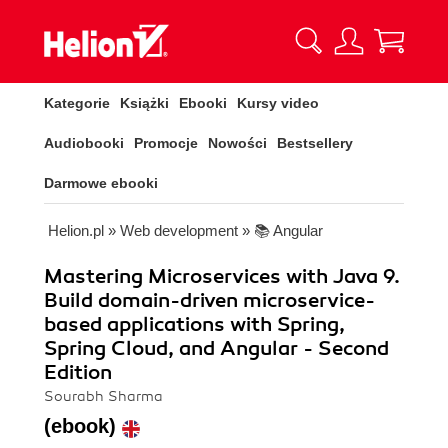
Kategorie
Książki
Ebooki
Kursy video
Audiobooki
Promocje
Nowości
Bestsellery
Darmowe ebooki
Helion.pl
»
Web development
»
📚 Angular
Mastering Microservices with Java 9.
Build domain-driven microservice-
based applications with Spring,
Spring Cloud, and Angular - Second
Edition
Sourabh Sharma
(ebook)