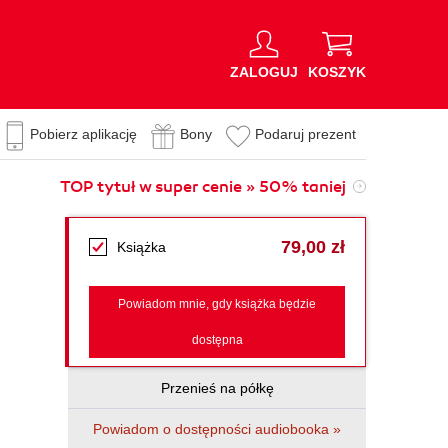
ZALOGUJ
KOSZYK
Pobierz aplikację
Bony
Podaruj prezent
TOP tytuł w super cenie » 50% taniej
79,00 zł
Książka
Powiadom mnie, gdy książka będzie
dostępna
Przenieś na półkę
Powiadom o dostępności audiobooka »