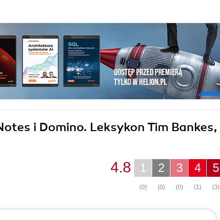
 Notes i Domino. Leksykon Tim Bankes,
4.8
1
2
3
4
5
(0)
(0)
(0)
(1)
(3)