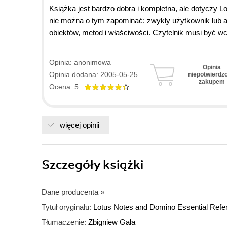
Książka jest bardzo dobra i kompletna, ale dotyczy L
nie można o tym zapominać: zwykły użytkownik lub ad
obiektów, metod i właściwości. Czytelnik musi być 
programowania. W Polsce w ogóle nie ma książek dot
zainteresowanych?
Opinia: anonimowa
Opinia
Opinia dodana: 2005-05-25
niepotwierdz
zakupem
Ocena: 5
więcej opinii
Szczegóły
książki
Dane producenta
»
Tytuł oryginału:
Lotus Notes and Domino Essential Refe
Tłumaczenie:
Zbigniew Gała