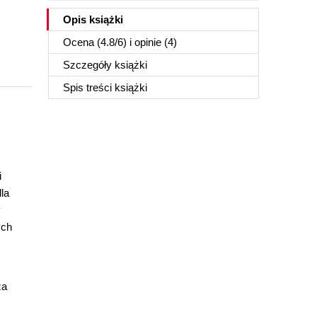
Opis
książki
Ocena (
4.8
/
6
) i opinie (4)
Szczegóły
książki
Spis treści
książki
i
la
y
ych
za