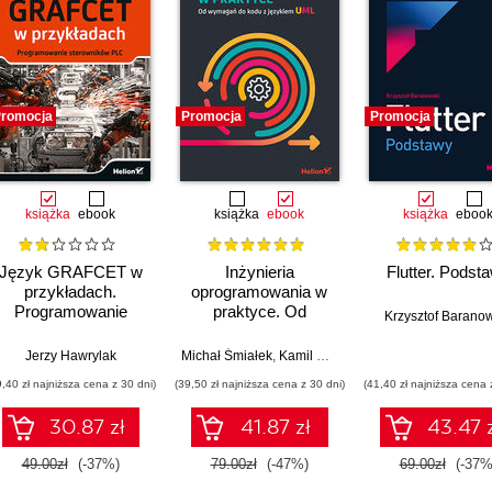
romocja
Promocja
Promocja
książka
ebook
książka
ebook
książka
eboo
Język GRAFCET w
Inżynieria
Flutter. Podst
przykładach.
oprogramowania w
Programowanie
praktyce. Od
Krzysztof Barano
sterowników PLC
wymagań do kodu z
językiem UML
Jerzy Hawrylak
Michał Śmiałek
,
Kamil Rybiński
9,40 zł najniższa cena z 30 dni)
(39,50 zł najniższa cena z 30 dni)
(41,40 zł najniższa cena 
30.87 zł
41.87 zł
43.47 
49.00zł
(-37%)
79.00zł
(-47%)
69.00zł
(-37%