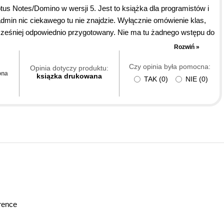
otus Notes/Domino w wersji 5. Jest to książka dla programistów i
min nic ciekawego tu nie znajdzie. Wyłącznie omówienie klas,
wcześniej odpowiednio przygotowany. Nie ma tu żadnego wstępu do
yczących produktów Lotusa - czyżby nie było
Rozwiń »
Czy opinia była pomocna:
Opinia dotyczy produktu:
ona
ksiązka drukowana
TAK
(
0
)
NIE
(
0
)
rence