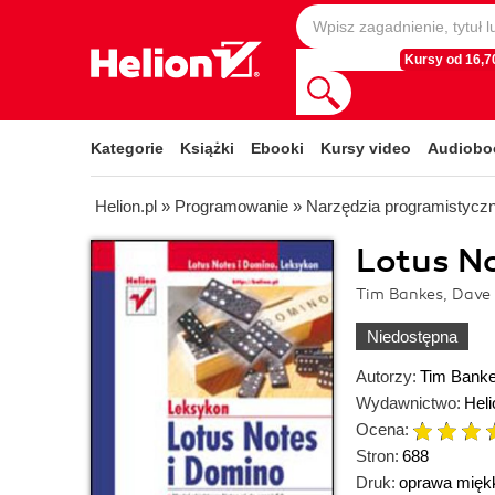
Kursy od 16,70
Kategorie
Książki
Ebooki
Kursy video
Audiobo
Helion.pl
»
Programowanie
»
Narzędzia programistycz
Lotus No
Tim Bankes, Dave
Niedostępna
Autorzy:
Tim Bank
Wydawnictwo:
Heli
Ocena:
Stron:
688
Druk:
oprawa mięk