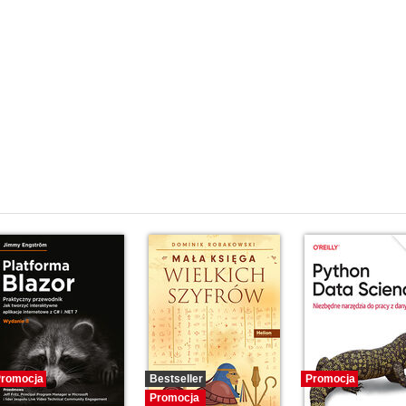
romocja
Bestseller
Promocja
Promocja