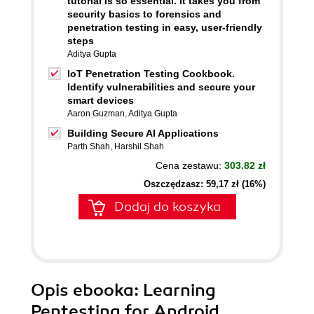
tutorial is so essential. It takes you from
security basics to forensics and
penetration testing in easy, user-friendly
steps
Aditya Gupta
IoT Penetration Testing Cookbook.
Identify vulnerabilities and secure your
smart devices
Aaron Guzman
,
Aditya Gupta
Building Secure AI Applications
Parth Shah
,
Harshil Shah
Cena zestawu:
303.82 zł
Oszczędzasz: 59,17 zł (16%)
Dodaj do koszyka
Opis
ebooka
: Learning
Pentesting for Android