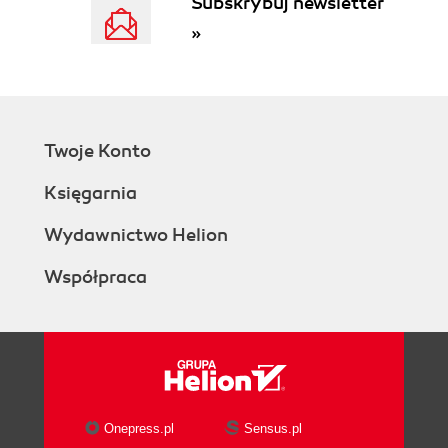
Subskrybuj newsletter
Content provider leakage
»
Insecure file storage
Path traversal vulnerability or local
file inclusion
Client-side injection attacks
OWASP top 10 vulnerabilities for mobiles
Twoje Konto
Summary
4. Traffic Analysis for Android Devices
Księgarnia
Android traffic interception
Ways to analyze Android traffic
Wydawnictwo Helion
Passive analysis
Współpraca
Active analysis
HTTPS Proxy interception
Other ways to intercept SSL traffic
Extracting sensitive files with packet
capture
Summary
5. Android Forensics
Onepress.pl
Sensus.pl
Types of forensics