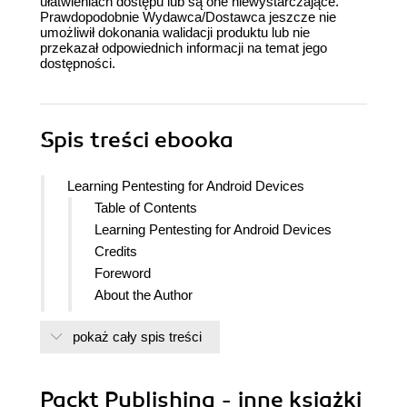
ułatwieniach dostępu lub są one niewystarczające.
Prawdopodobnie Wydawca/Dostawca jeszcze nie
umożliwił dokonania walidacji produktu lub nie
przekazał odpowiednich informacji na temat jego
dostępności.
Spis treści
ebooka
Learning Pentesting for Android Devices
Table of Contents
Learning Pentesting for Android Devices
Credits
Foreword
About the Author
Acknowledgments
pokaż cały spis treści
About the Reviewers
www.PacktPub.com
Support files, eBooks, discount offers,
Packt Publishing - inne książki
and more