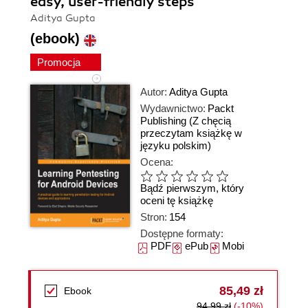
easy, user-friendly steps
Aditya Gupta
(ebook)
Promocja
Autor:
Aditya Gupta
Wydawnictwo:
Packt
Publishing
(Z chęcią
przeczytam książkę w
języku polskim)
Ocena:
Bądź pierwszym, który
oceni tę książkę
Stron:
154
Dostępne formaty:
PDF
ePub
Mobi
85,49 zł
Ebook
94,99 zł
(-10%)