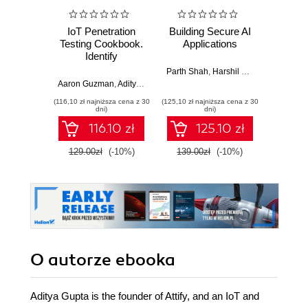
IoT Penetration
Building Secure AI
Maste
Testing Cookbook.
Applications
S
Identify
vulnerabilities and
Parth Shah
,
Harshil Shah
Garima B
secure your smart
Aaron Guzman
,
Aditya Gupta
devices
(116,10 zł najniższa cena z 30
(125,10 zł najniższa cena z 30
(89,91 zł naj
dni)
dni)
116.10 zł
125.10 zł
129.00zł
(-10%)
139.00zł
(-10%)
99.9
O autorze
ebooka
Aditya Gupta is the founder of Attify, and an IoT and