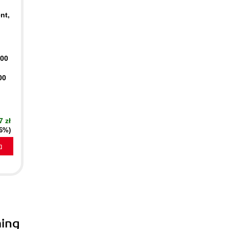
nt,
400
00
7 zł
16%)
a
ming