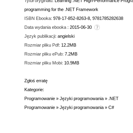
Tytuł oryginału:
Learning .NET High-Performance Progra
programming for the .NET Framework
ISBN Ebooka:
978-17-852-8263-8, 9781785282638
Data wydania ebooka :
2015-06-30
Język publikacji:
angielski
Rozmiar pliku Pdf:
12.2MB
Rozmiar pliku ePub:
7.2MB
Rozmiar pliku Mobi:
10.9MB
Zgłoś erratę
Kategorie:
Programowanie
»
Języki programowania
»
.NET
Programowanie
»
Języki programowania
»
C#