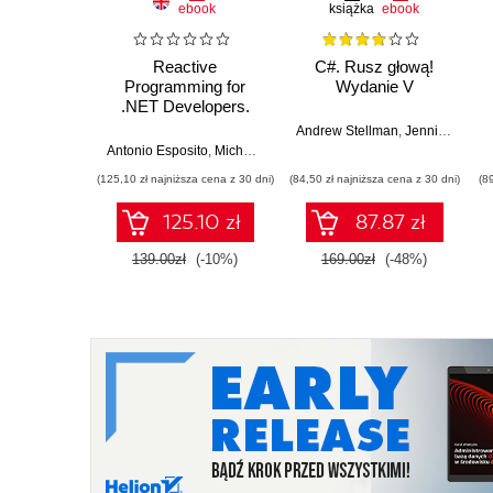
ebook
książka
ebook
Reactive
C#. Rusz głową!
Programming for
Wydanie V
.NET Developers.
Get up and running
Andrew Stellman
,
Jennifer Greene
with reactive
Antonio Esposito
,
Michael Ciceri
programming
(125,10 zł najniższa cena z 30 dni)
(84,50 zł najniższa cena z 30 dni)
(8
paradigms to build
fast, concurrent, and
125.10 zł
87.87 zł
powerful applications
139.00zł
(-10%)
169.00zł
(-48%)