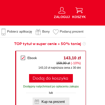
ZALOGUJ
KOSZYK
Pobierz aplikację
Bony
Podaruj prezent
TOP tytuł w super cenie » 50% taniej
143,10 zł
Ebook
159,00 zł
(-10%)
143,10 zł najniższa cena z 30 dni
Dodaj do koszyka
Dostępny natychmiast po opłaceniu zakupu
lub
Kup na prezent