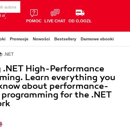
 zł
POMOC
LIVE CHAT
OD O,OOZŁ
oki
Promocje
Nowości
Bestsellery
Darmowe ebooki
📚 .NET
g .NET High-Performance
ming. Learn everything you
 know about performance-
 programming for the .NET
rk