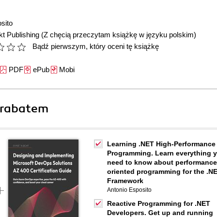
sito
t Publishing
(Z chęcią przeczytam książkę w języku polskim)
Bądź pierwszym, który oceni tę książkę
PDF
ePub
Mobi
 rabatem
Learning .NET High-Performance
Programming. Learn everything 
need to know about performance
oriented programming for the .N
Framework
Antonio Esposito
Reactive Programming for .NET
Developers. Get up and running