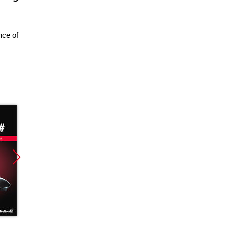
nce of
Promocja
Promocja
Promoc