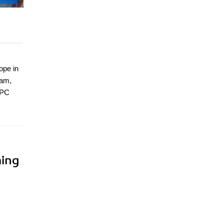
ope in
eam,
WPC
ming