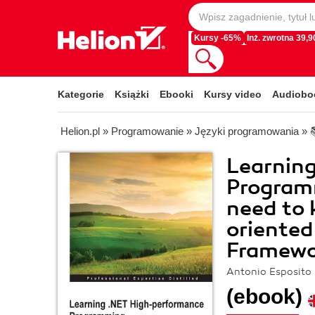
Kursy -65%
Inż. zwrotna 39,90
Kategorie
Książki
Ebooki
Kursy video
Audiobo
Helion.pl
»
Programowanie
»
Języki programowania
»
Learnin
Program
need to
oriented
Framewo
Antonio Esposito
(ebook)