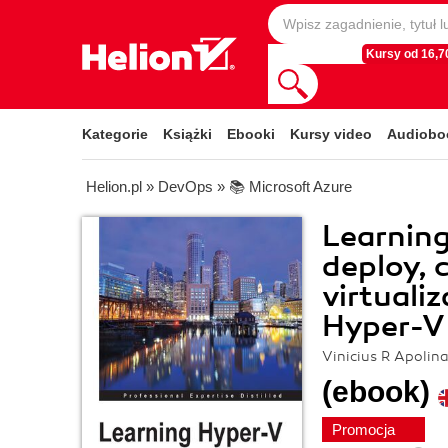
Kursy od 16,70
Kategorie
Książki
Ebooki
Kursy video
Audiobo
Helion.pl
»
DevOps
»
📚 Microsoft Azure
Learning
deploy, 
virtuali
Hyper-V
Vinicius R Apolina
(ebook)
Promocja