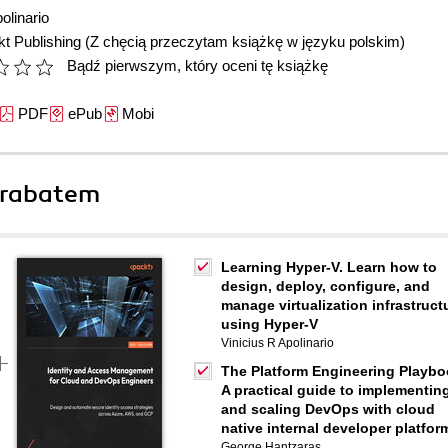
olinario
t Publishing
(Z chęcią przeczytam książkę w języku polskim)
Bądź pierwszym, który oceni tę książkę
PDF
ePub
Mobi
 rabatem
Learning Hyper-V. Learn how to
design, deploy, configure, and
manage virtualization infrastruct
using Hyper-V
Vinicius R Apolinario
The Platform Engineering Playbo
A practical guide to implementin
and scaling DevOps with cloud
native internal developer platfor
George Hantzaras