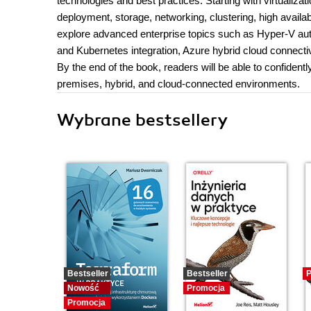
technologies and best practices. Starting with virtualiz
deployment, storage, networking, clustering, high availab
explore advanced enterprise topics such as Hyper-V au
and Kubernetes integration, Azure hybrid cloud connectivi
By the end of the book, readers will be able to confiden
premises, hybrid, and cloud-connected environments.
Wybrane bestsellery
Bestseller
Bestseller
P
Nowość
Promocja
Promocja