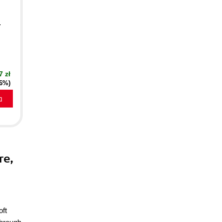
.
7 zł
16%)
a
re,
oft