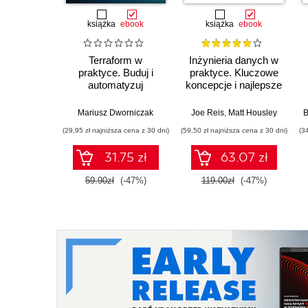
książka
ebook
książka
ebook
Terraform w
Inżynieria danych w
praktyce. Buduj i
praktyce. Kluczowe
automatyzuj
koncepcje i najlepsze
infrastrukturę
technologie
chmurową oraz
Mariusz Dworniczak
Joe Reis
,
Matt Housley
B
zarządzaj nią z
(29,95 zł najniższa cena z 30 dni)
(59,50 zł najniższa cena z 30 dni)
(3
wykorzystaniem
Dockera
31.75 zł
63.07 zł
59.90zł
(-47%)
119.00zł
(-47%)