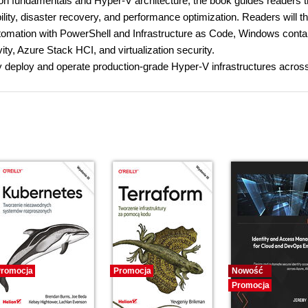
ation fundamentals and Hyper-V architecture, the book guides readers 
ility, disaster recovery, and performance optimization. Readers will t
tomation with PowerShell and Infrastructure as Code, Windows conta
ty, Azure Stack HCI, and virtualization security.
tly deploy and operate production-grade Hyper-V infrastructures acros
romocja
Promocja
Nowość
Promocja