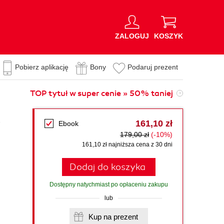
ZALOGUJ
KOSZYK
Pobierz aplikację
Bony
Podaruj prezent
TOP tytuł w super cenie » 50% taniej
,
161,10 zł
Ebook
179,00 zł
(-10%)
161,10 zł najniższa cena z 30 dni
Dodaj do koszyka
Dostępny natychmiast po opłaceniu zakupu
lub
Kup na prezent