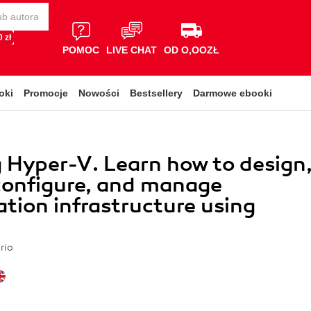
 zł
POMOC
LIVE CHAT
OD O,OOZŁ
oki
Promocje
Nowości
Bestsellery
Darmowe ebooki
 Hyper-V. Learn how to design
configure, and manage
zation infrastructure using
rio