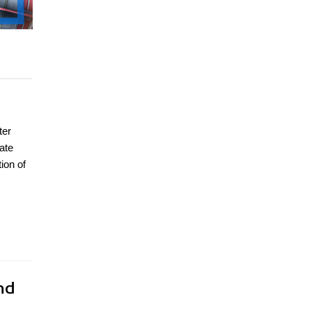
ter
ate
ion of
nd