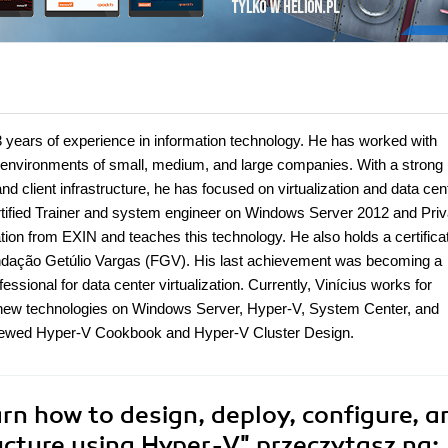
13 years of experience in information technology. He has worked with
d environments of small, medium, and large companies. With a strong
d client infrastructure, he has focused on virtualization and data cen
rtified Trainer and system engineer on Windows Server 2012 and Priv
tion from EXIN and teaches this technology. He also holds a certificat
dação Getúlio Vargas (FGV). His last achievement was becoming a
sional for data center virtualization. Currently, Vinícius works for
ng new technologies on Windows Server, Hyper-V, System Center, and
reviewed Hyper-V Cookbook and Hyper-V Cluster Design.
n how to design, deploy, configure, a
ucture using Hyper-V"
przeczytasz na: