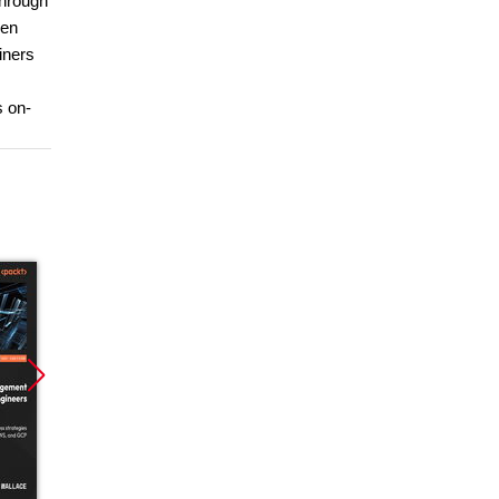
through
hen
iners
s on-
Nowość
Nowość
Nowoś
Promocja
Promocja
Promoc