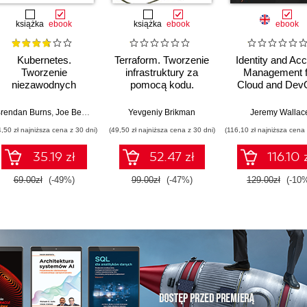
książka
ebook
książka
ebook
ebook
Kubernetes.
Terraform. Tworzenie
Identity and Ac
Tworzenie
infrastruktury za
Management f
niezawodnych
pomocą kodu.
Cloud and Dev
systemów
Wydanie III
Engineers. Des
rozproszonych.
and automate se
rendan Burns
,
Joe Beda
,
Kelsey Hightower
Yevgeniy Brikman
,
Lachlan Evenson
Jeremy Wallac
Wydanie III
identity acce
4,50 zł najniższa cena z 30 dni)
(49,50 zł najniższa cena z 30 dni)
(116,10 zł najniższa cena 
strategies acr
Azure, AWS, 
35.19 zł
52.47 zł
116.10 
GCP
69.00zł
(-49%)
99.00zł
(-47%)
129.00zł
(-10