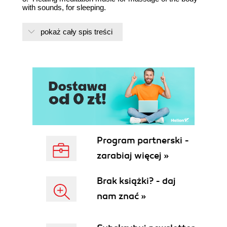
with sounds, for sleeping.
Spis treści:
pokaż cały spis treści
1. Uzdrawiająca muzyka medytacyjna do masażu
ciała dźwiękami, dla Reiki i Ajurwedy.
2. Uzdrawiająca muzyka medytacyjna do masażu
ciała dźwiękami, do jogi i ZEN.
3. Uzdrawiająca muzyka medytacyjna do masażu
ciała dźwiękami, do spania.
Program partnerski -
zarabiaj więcej »
Brak książki? - daj
nam znać »