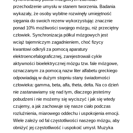
przechodzenie umysłu w stanem tworzenia. Badania
wykazały, że osoby wybitne rozwinęły umiejętność
sięgania do swoich rezerw wykorzystując znacznie
ponad 10% możliwości swojego mózgu, niż przeciętny
człowiek. Synchronizacja półkul mózgowych jest
wciąż tajemniczym zagadnieniem, choć fizycy
kwantowi odkryli za pomocą aparatury
elektroencefalograficznej, zarejestrowali cykle
aktywności bioelektrycznej mózgu tzw. fale mózgowe,
oznaczanym za pomocą nazw liter alfabetu greckiego
odpowiadają w dużym stopniu stany świadomości
człowieka: gamma, beta, alfa, theta, delta. Na co dzień
nie zastanawiamy się nad tym, dlaczego jesteśmy
pobudzeni i nie możemy się wyciszyć i jak się wtedy
czujemy, a jak zachowuje się nasze ciało podczas
rozluźnienia, miarowego oddechu i uspokojenia emocji.
Wiele zależy od fal częstotliwości naszego mózgu, aby
obniżyć jej częstotliwość i uspokoić umysł. Muzyka