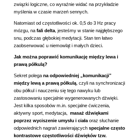
związki logiczne, co wyraźnie widać na przykładzie
myślenia w czasie marzeń sennych.
Natomiast od częstotliwości ok. 0,5 do 3 Hz pracy
mózgu, na
fali delta
, jesteśmy w stanie najgłębszego
snu, podczas głębokiej medytacji. Stan ten łatwo
zaobserwować u niemowląt i małych dzieci.
Jak można poprawić komunikację między lewa i
prawą półkulą?
Sekret polega
na odpowiedniej „komunikacji”
między lewą a prawą półkulą
, czyli na synchronizacji
obu półkul i nauczeniu się tego nawyku lub
zastosowaniu specjalnie wygenerowanych dźwięki.
Jest kilka sposobów m.in. specjalne ćwiczenia,
aktywny sport, medytacja,
masaż
dźwiękami
poprzez wyciszenie umysłu i ciała
oraz słuchanie
odpowiednich nagrań zawierających
specjalne często
kontrastowe częstotliwości dźwięków tzw.