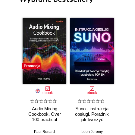
Promocja
Promocj
ebook
ebook
Audio Mixing
Suno - instrukcja
FL
Cookbook. Over
obsługi. Poradnik
Cookboo
100 practical
jak tworzyć
retr
recipes for audio
muzykę i przeboje
horror 
mixing, sound
na TOP 10!
guide 
Paul Renard
Leon Jeremy
Ch