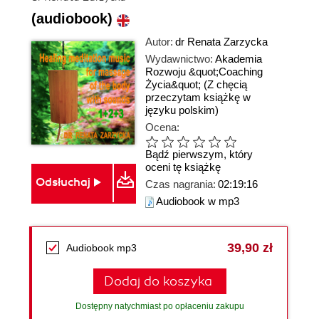
(audiobook)
Autor:
dr Renata Zarzycka
Wydawnictwo:
Akademia
Rozwoju &quot;Coaching
Życia&quot;
(Z chęcią
przeczytam książkę w
języku polskim)
Ocena:
Bądź pierwszym, który
oceni tę książkę
Odsłuchaj
Czas nagrania:
02:19:16
Audiobook w mp3
39,90 zł
Audiobook mp3
Dodaj do koszyka
Dostępny natychmiast po opłaceniu zakupu