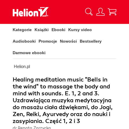
Kategorie
Książki
Ebooki
Kursy video
Audiobooki
Promocje
Nowości
Bestsellery
Darmowe ebooki
Helion.pl
Healing meditation music "Bells in
the wind" to massage the body and
mind with sounds. E. 1, 2 and 3.
Uzdrawiająca muzyka medytacyjna
do masażu ciała dźwiękami, do Jogi,
Zen, Reiki, Ayurvedy oraz do nauki i
zasypiania. Część 1, 2 i 3
dr Renata Zarzycka