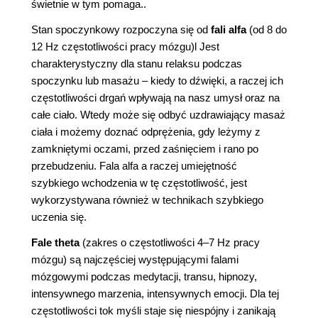
świetnie w tym pomaga..
Stan spoczynkowy rozpoczyna się od
fali alfa
(od 8 do
12 Hz częstotliwości pracy mózgu)l Jest
charakterystyczny dla stanu relaksu podczas
spoczynku lub masażu – kiedy to dźwięki, a raczej ich
częstotliwości drgań wpływają na nasz umysł oraz na
całe ciało. Wtedy może się odbyć uzdrawiający masaż
ciała i możemy doznać odprężenia, gdy leżymy z
zamkniętymi oczami, przed zaśnięciem i rano po
przebudzeniu. Fala alfa a raczej umiejętność
szybkiego wchodzenia w tę częstotliwość, jest
wykorzystywana również w technikach szybkiego
uczenia się.
Fale theta
(zakres o częstotliwości 4–7 Hz pracy
mózgu) są najczęściej występującymi falami
mózgowymi podczas medytacji, transu, hipnozy,
intensywnego marzenia, intensywnych emocji. Dla tej
częstotliwości tok myśli staje się niespójny i zanikają