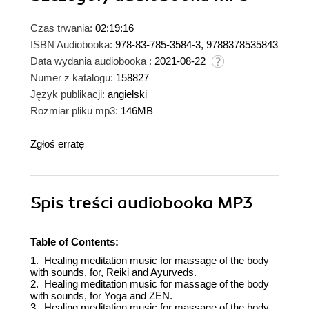
Czas trwania:
02:19:16
ISBN Audiobooka:
978-83-785-3584-3, 9788378535843
Data wydania audiobooka :
2021-08-22
Numer z katalogu:
158827
Język publikacji:
angielski
Rozmiar pliku mp3:
146MB
Zgłoś erratę
Spis treści
audiobooka MP3
Table of Contents:
1. Healing meditation music for massage of the body
with sounds, for, Reiki and Ayurveds.
2. Healing meditation music for massage of the body
with sounds, for Yoga and ZEN.
3. Healing meditation music for massage of the body