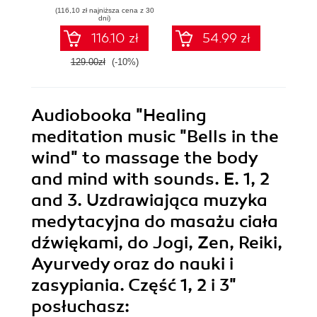
design, and music
music
(116,10 zł najniższa cena z 30
(98,10 zł naj
production
dni)
workflows
116.10 zł
54.99 zł
129.00zł
(-10%)
109.0
Audiobooka
"Healing
meditation music "Bells in the
wind" to massage the body
and mind with sounds. E. 1, 2
and 3. Uzdrawiająca muzyka
medytacyjna do masażu ciała
dźwiękami, do Jogi, Zen, Reiki,
Ayurvedy oraz do nauki i
zasypiania. Część 1, 2 i 3"
posłuchasz: