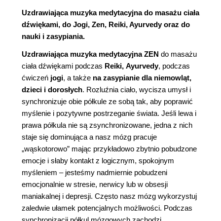
Uzdrawiająca muzyka medytacyjna do masażu ciała
dźwiękami, do Jogi, Zen, Reiki, Ayurvedy oraz do
nauki i zasypiania.
Uzdrawiająca muzyka medytacyjna ZEN
do masażu
ciała dźwiękami podczas
Reiki,
Ayurvedy
, podczas
ćwiczeń
jogi
, a także
na zasypianie dla niemowląt,
dzieci i dorosłych
. Rozluźnia ciało, wycisza umysł i
synchronizuje obie półkule ze sobą tak, aby poprawić
myślenie i pozytywne postrzeganie świata. Jeśli lewa i
prawa półkula nie są zsynchronizowane, jedna z nich
staje się dominująca a nasz mózg pracuje
„wąskotorowo” mając przykładowo zbytnio pobudzone
emocje i słaby kontakt z logicznym, spokojnym
myśleniem – jesteśmy nadmiernie pobudzeni
emocjonalnie w stresie, nerwicy lub w obsesji
maniakalnej i depresji. Często nasz mózg wykorzystuj
zaledwie ułamek potencjalnych możliwości. Podczas
synchronizacji półkul mózgowych zachodzi