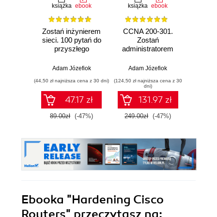
książka
ebook
książka
ebook
ksią
Zostań inżynierem
CCNA 200-301.
Konfig
sieci. 100 pytań do
Zostań
siec
przyszłego
administratorem
urz
sieciowca
sieci
Mikro
komputerowych
zaaw
Adam Józefiok
Adam Józefiok
Łuka
Cisco. Wydanie II
(44,50 zł najniższa cena z 30 dni)
(124,50 zł najniższa cena z 30
(49,50 zł naj
dni)
47.17 zł
131.97 zł
89.00zł
(-47%)
249.00zł
(-47%)
99.0
Ebooka
"Hardening Cisco
Routers"
przeczytasz na: