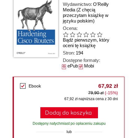
Wydawnictwo:
O'Reilly
Media
(Z chęcią
przeczytam książkę w
języku polskim)
Ocena:
Bądź pierwszym, który
oceni tę książkę
Stron:
194
Dostępne formaty:
ePub
Mobi
67,92 zł
Ebook
79,90 zł
(-15%)
67,92 zł najniższa cena z 30 dni
Dodaj do koszyka
Dostępny natychmiast po opłaceniu zakupu
lub