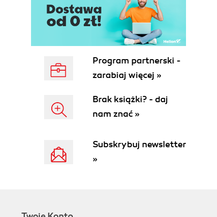
control
3.3.1.4. Local username access
control
3.3.1.5. TACACS access
control
Program partnerski -
3.3.1.6. Disabling console,
zarabiaj więcej »
auxiliary, and VTY logins
3.3.2. TFTP Access
Brak książki? - daj
3.4. Remote Administration
nam znać »
3.4.1. Danger of Remote
Administration
3.4.2. Dial-up Access
Subskrybuj newsletter
3.4.2.1. Reverse Telnet
»
3.4.3. VTY Access
3.4.3.1. Disabling VTY access
3.4.3.2. SSH
3.4.3.3. Limiting VTY access by
IP
Twoje Konto