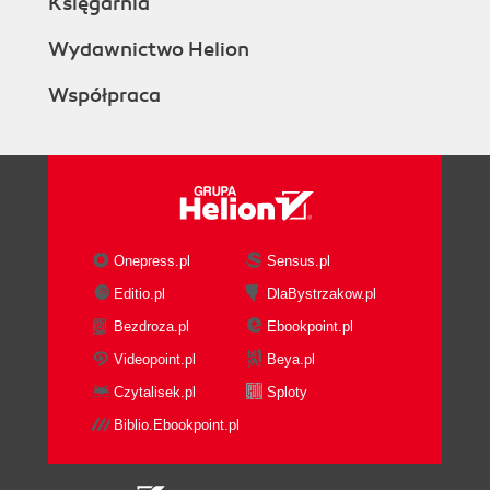
Księgarnia
Wydawnictwo Helion
Współpraca
Onepress.pl
Sensus.pl
Editio.pl
DlaBystrzakow.pl
Bezdroza.pl
Ebookpoint.pl
Videopoint.pl
Beya.pl
Czytalisek.pl
Sploty
Biblio.Ebookpoint.pl