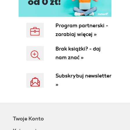
Wskazówki i narzędzia (71)
Narzędzia, które pomogą Ci zrozumieć finanse (73)
Program partnerski -
Sprawdź się (77)
zarabiaj więcej »
Najważniejsze pojęcia (85)
Brak książki? - daj
Zalecana literatura (101)
nam znać »
Źródła (107)
Subskrybuj newsletter
»
Twoje Konto