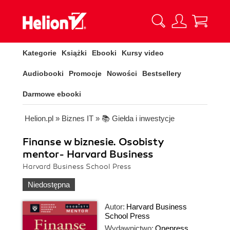
Kategorie
Książki
Ebooki
Kursy video
Audiobooki
Promocje
Nowości
Bestsellery
Darmowe ebooki
Helion.pl
»
Biznes IT
»
📚 Giełda i inwestycje
Finanse w biznesie. Osobisty
mentor- Harvard Business
Harvard Business School Press
Niedostępna
Autor:
Harvard Business
School Press
Wydawnictwo:
Onepress