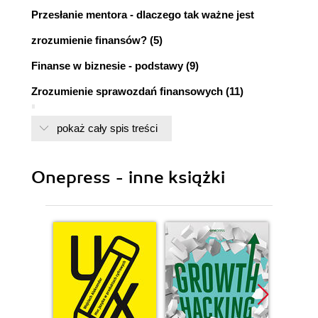
Przesłanie mentora - dlaczego tak ważne jest
zrozumienie finansów? (5)
Finanse w biznesie - podstawy (9)
Zrozumienie sprawozdań finansowych (11)
Metody rachunkowości (13)
pokaż cały spis treści
Rachunek zysków i strat (14)
Bilans (17)
Sprawozdanie z przepływu środków pieniężnych
Onepress - inne książki
(20)
Wykorzystanie sprawozdań finansowych do oceny
kondycji finansowej (25)
Wskaźniki rentowności (27)
Wskaźniki operacyjności (28)
Wskaźniki płynności (30)
Wskaźniki wspomagania finansowego (31)
Inne sposoby oceny kondycji finansowej firmy (31)