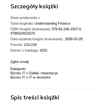
Szczegóły
książki
Dane producenta
»
Tytuł oryginału:
Understanding Finance
ISBN Książki drukowanej:
978-83-246-1507-0,
9788324615070
Data wydania książki drukowanej :
2008-03-28
Format:
122x194
Numer z katalogu:
4202
Zgłoś erratę
Kategorie:
Biznes IT
»
Giełda i inwestycje
Biznes IT
»
IT w ekonomii
Spis treści
książki