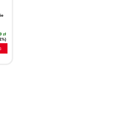
ie
9 zł
51%)
a