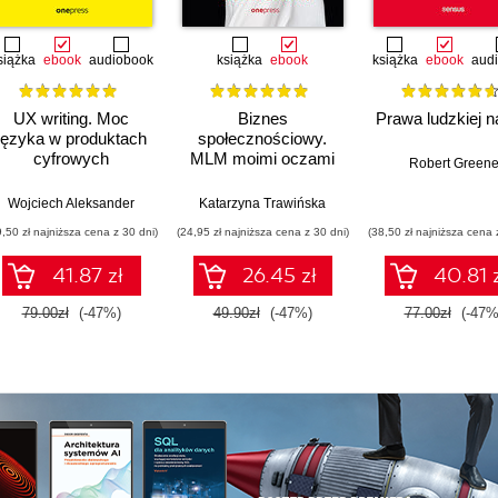
siążka
ebook
audiobook
książka
ebook
książka
ebook
aud
UX writing. Moc
Biznes
Prawa ludzkiej n
języka w produktach
społecznościowy.
cyfrowych
MLM moimi oczami
Robert Green
(b2b)
Wojciech Aleksander
Katarzyna Trawińska
9,50 zł najniższa cena z 30 dni)
(24,95 zł najniższa cena z 30 dni)
(38,50 zł najniższa cena 
41.87 zł
26.45 zł
40.81 
79.00zł
(-47%)
49.90zł
(-47%)
77.00zł
(-47%