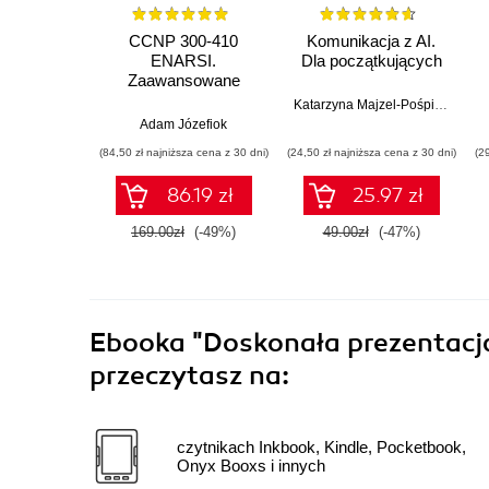
CCNP 300-410
Komunikacja z AI.
ENARSI.
Dla początkujących
Zaawansowane
administrowanie
Katarzyna Majzel-Pośpiech
sieciami
Adam Józefiok
przedsiębiorstwa i
(84,50 zł najniższa cena z 30 dni)
(24,50 zł najniższa cena z 30 dni)
(2
bezpieczeństwo sieci
86.19 zł
25.97 zł
169.00zł
(-49%)
49.00zł
(-47%)
Ebooka
"Doskonała prezentacj
przeczytasz na:
czytnikach Inkbook, Kindle, Pocketbook,
Onyx Booxs i innych