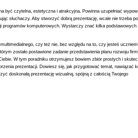
a być czytelna, estetyczna i atrakcyjna. Powinna uzupełniać wypow
ując słuchaczy. Aby stworzyć dobrą prezentację, wcale nie trzeba p
cji programów komputerowych. Wystarczy znać kilka podstawowych 
multimedialnego, czy też nie, bez względu na to, czy jesteś uczniem
órym zostało postawione zadanie przedstawienia planu rozwoju firm
 Ciebie. W tym poradniku otrzymujesz bowiem zbiór prostych i skute
zenia prezentacji. Dowiesz się, jak przygotować temat, nawiązać k
zyć doskonałą prezentację wizualną, spójną z całością Twojego