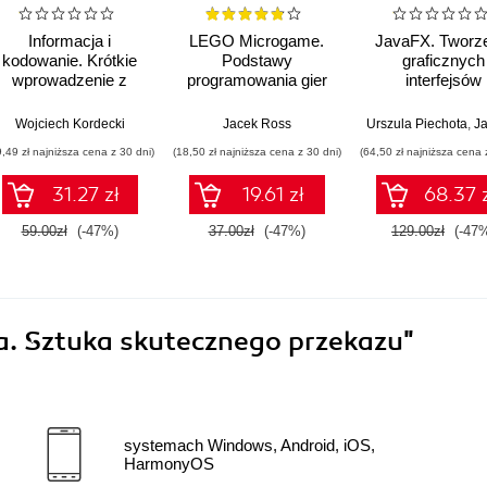
Informacja i
LEGO Microgame.
JavaFX. Tworz
kodowanie. Krótkie
Podstawy
graficznych
wprowadzenie z
programowania gier
interfejsów
przykładami
w Unity
użytkownik
zastosowań
Wojciech Kordecki
Jacek Ross
Urszula Piechota
,
Jacek 
9,49 zł najniższa cena z 30 dni)
(18,50 zł najniższa cena z 30 dni)
(64,50 zł najniższa cena 
31.27 zł
19.61 zł
68.37 
59.00zł
(-47%)
37.00zł
(-47%)
129.00zł
(-47
a. Sztuka skutecznego przekazu"
systemach Windows, Android, iOS,
HarmonyOS