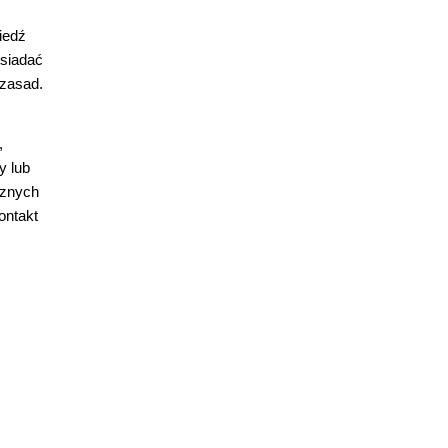
iedź
osiadać
zasad.
,
y lub
cznych
ontakt