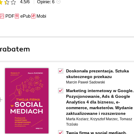
4.5
/
6
Opinie:
6
PDF
ePub
Mobi
 rabatem
Doskonała prezentacja. Sztuka
skutecznego przekazu
Marcin Paweł Sadowski
Marketing internetowy w Google.
Pozycjonowanie, Ads & Google
Analytics 4 dla biznesu, e-
commerce, marketerów. Wydanie 
zaktualizowane i rozszerzone
Marta Koziarz
,
Krzysztof Marzec
,
Tomasz
Trzósło
Twoja firma w social mediach.