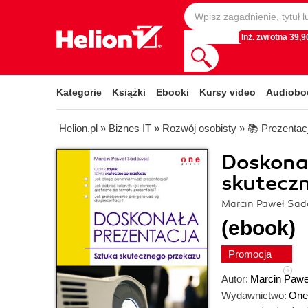
Inż. zwrotna 39,90
Kategorie
Książki
Ebooki
Kursy video
Audiobo
Helion.pl
»
Biznes IT
»
Rozwój osobisty
»
📚 Prezentac
Doskonał
skutecz
Marcin Paweł Sad
(ebook)
Promocja
Autor:
Marcin Pawe
Wydawnictwo:
One