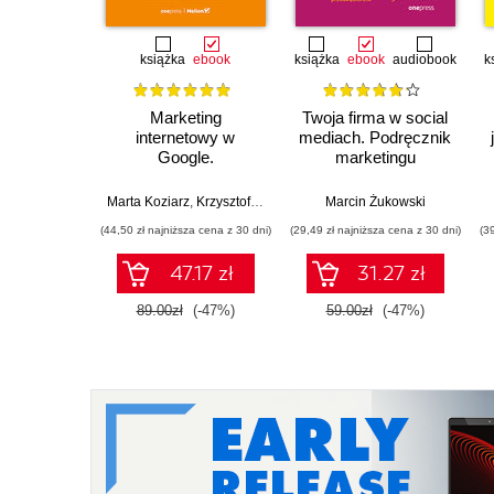
książka
ebook
książka
ebook
audiobook
k
Marketing
Twoja firma w social
internetowy w
mediach. Podręcznik
Google.
marketingu
Pozycjonowanie, Ads
internetowego dla
& Google Analytics 4
małych i średnich
Marta Koziarz
,
Krzysztof Marzec
,
Tomasz Trzósło
Marcin Żukowski
dla biznesu, e-
przedsiębiorstw.
(44,50 zł najniższa cena z 30 dni)
(29,49 zł najniższa cena z 30 dni)
(3
commerce,
Wydanie IV
marketerów. Wydanie
poszerzone
47.17 zł
31.27 zł
II zaktualizowane i
rozszerzone
89.00zł
(-47%)
59.00zł
(-47%)