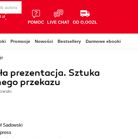
 zł
POMOC
LIVE CHAT
OD O,OOZŁ
oki
Promocje
Nowości
Bestsellery
Darmowe ebooki
je
a prezentacja. Sztuka
nego przekazu
owski
ł Sadowski
press