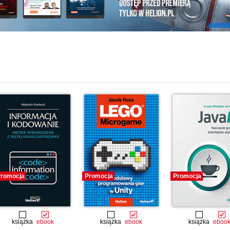
i
romocja
Promocja
Promocja
książka
ebook
książka
ebook
książka
eboo