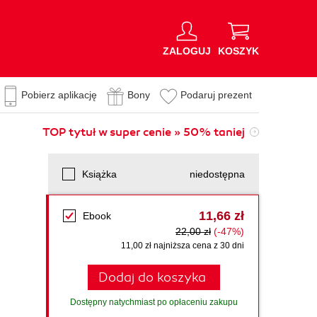
ZALOGUJ
KOSZYK
Pobierz aplikację
Bony
Podaruj prezent
TOP tytuł w super cenie » 50% taniej
Książka
niedostępna
11,66 zł
Ebook
22,00 zł
(-47%)
11,00 zł najniższa cena z 30 dni
Dodaj do koszyka
Dostępny natychmiast po opłaceniu zakupu