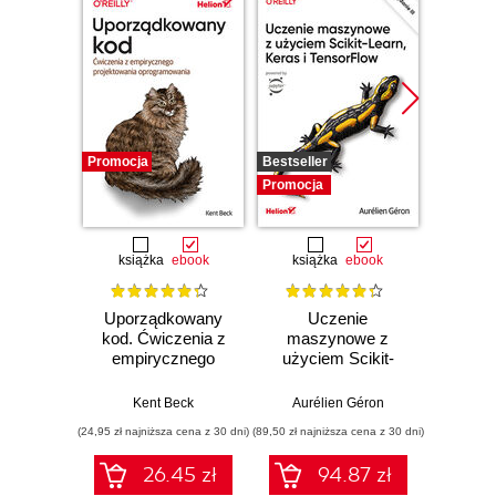
Promocja
Bestseller
Promocj
Promocja
książka
ebook
książka
ebook
ksią
Uporządkowany
Uczenie
Ko
kod. Ćwiczenia z
maszynowe z
Doma
empirycznego
użyciem Scikit-
D
projektowania
Learn, Keras i
Dosto
oprogramowania
TensorFlow.
arc
Kent Beck
Aurélien Géron
Vlad
Wydanie III
aplikacj
(24,95 zł najniższa cena z 30 dni)
(89,50 zł najniższa cena z 30 dni)
(39,50 zł naj
bi
26.45 zł
94.87 zł