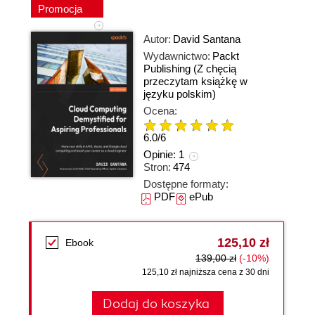
Promocja
Autor:
David Santana
Wydawnictwo:
Packt
Publishing
(Z chęcią
przeczytam książkę w
języku polskim)
Ocena:
6.0
/
6
Opinie:
1
Stron:
474
Dostępne formaty:
PDF
ePub
125,10 zł
Ebook
139,00 zł
(-10%)
125,10 zł najniższa cena z 30 dni
Dodaj do koszyka