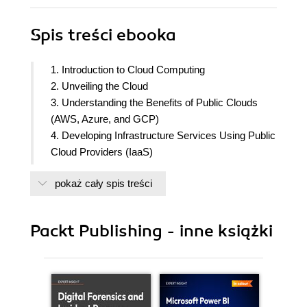
Spis treści
ebooka
1. Introduction to Cloud Computing
2. Unveiling the Cloud
3. Understanding the Benefits of Public Clouds
(AWS, Azure, and GCP)
4. Developing Infrastructure Services Using Public
Cloud Providers (IaaS)
5. Developing Platform Services Using Public
pokaż cały spis treści
Cloud Providers (PaaS)
6. Utilizing Turnkey Software Solutions (SaaS)
7. Implementing Virtual Network Resources for
Packt Publishing - inne książki
Security
8. Launching Compute Service Resources for
Scalability
9. Configuring Storage Resources for Resiliency
10. Developing Database Services for APIs