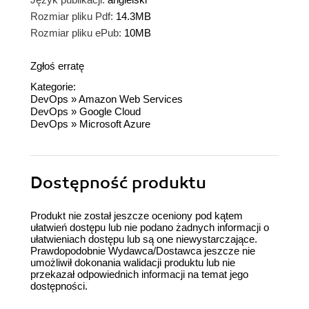
rozważają zmianę pracy w kierunku skupionym
Rozmiar pliku Pdf:
14.3MB
na technologiach Cloud - pracują jako
Rozmiar pliku ePub:
10MB
"edukatorzy" różnego rodzaju, którzy chcą
przekazać wiedzę innym ludziom - są nerdami
Zgłoś erratę
którzy fascynują się rozwojem IT ogólnie - pełnią
Kategorie:
funkcje kierownicze i chcą lepiej zrozumieć jak
DevOps
»
Amazon Web Services
działają technologie Cloud Moim zdaniem to
DevOps
»
Google Cloud
DevOps
»
Microsoft Azure
solidna pozycja dla profili osób które wymieniłem.
Jeśli jesteś weteranem technologii Cloud który
"zjadł zęby" na tego typu pracy to może nie
znajdziesz za dużo nowego w tej publikacji,
Dostępność produktu
natomiast warto pamiętać, że niektórzy
rozpoczynają przygodę w dosłownie punkcie 0,
Produkt nie został jeszcze oceniony pod kątem
gdzie autor tej publikacji po prostu zrobił dobrą
ułatwień dostępu lub nie podano żadnych informacji o
ułatwieniach dostępu lub są one niewystarczające.
robotę pisząc tę książkę która może takim
Prawdopodobnie Wydawca/Dostawca jeszcze nie
osobom pomóc się rozwinąć.
umożliwił dokonania walidacji produktu lub nie
przekazał odpowiednich informacji na temat jego
dostępności.