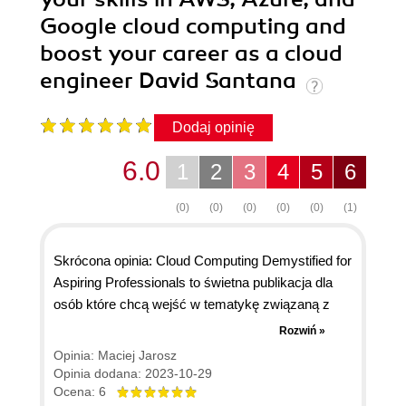
Google cloud computing and
boost your career as a cloud
engineer David Santana
Dodaj opinię
6.0
1
2
3
4
5
6
(0)
(0)
(0)
(0)
(0)
(1)
Skrócona opinia: Cloud Computing Demystified for
Aspiring Professionals to świetna publikacja dla
osób które chcą wejść w tematykę związaną z
technologiami Cloud, jak i też dla osób które
Rozwiń »
pracują jako "edukatorzy" różnego typu - czy to
Opinia: Maciej Jarosz
trenerzy komercyjni, twórcy kursów czy po prostu
Opinia dodana: 2023-10-29
nerdy lubiące nowinki technologiczne, a którzy to
Ocena: 6