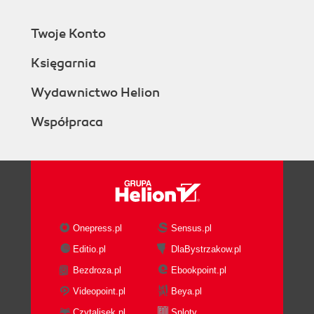
Twoje Konto
Księgarnia
Wydawnictwo Helion
Współpraca
Onepress.pl
Sensus.pl
Editio.pl
DlaBystrzakow.pl
Bezdroza.pl
Ebookpoint.pl
Videopoint.pl
Beya.pl
Czytalisek.pl
Sploty