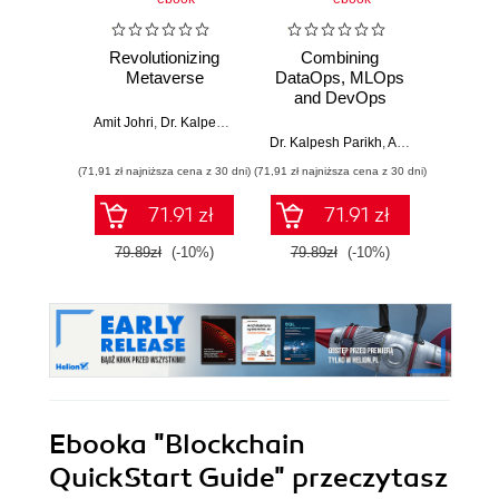
Revolutionizing
Combining
Mał
Metaverse
DataOps, MLOps
wielk
and DevOps
Amit Johri
,
Dr. Kalpesh Parikh
Domini
Dr. Kalpesh Parikh
,
Amit Johri
(71,91 zł najniższa cena z 30 dni)
(71,91 zł najniższa cena z 30 dni)
(19,50 zł naj
71.91 zł
71.91 zł
79.89zł
(-10%)
79.89zł
(-10%)
39.0
Ebooka
"Blockchain
QuickStart Guide"
przeczytasz