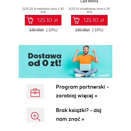
Lalit Mehra
(125,10 zł najniższa cena z 30
(125,10 zł najniższa cena z 30
(125,10 zł 
dni)
dni)
125.10 zł
125.10 zł
139.00zł
(-10%)
139.00zł
(-10%)
139.0
Program partnerski -
zarabiaj więcej »
Brak książki? - daj
nam znać »