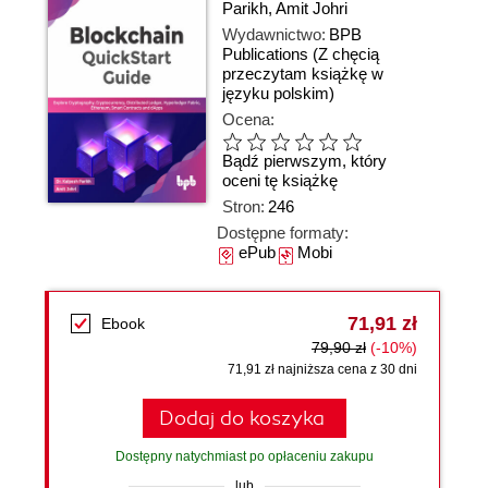
Parikh
,
Amit Johri
Wydawnictwo:
BPB
Publications
(Z chęcią
przeczytam książkę w
języku polskim)
Ocena:
Bądź pierwszym, który
oceni tę książkę
Stron:
246
Dostępne formaty:
ePub
Mobi
71,91 zł
Ebook
79,90 zł
(-10%)
71,91 zł najniższa cena z 30 dni
Dodaj do koszyka
Dostępny natychmiast po opłaceniu zakupu
lub