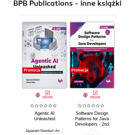
BPB Publications - inne książki
Promocja
Promocja
Promocj
ebook
ebook
Agentic AI
Software Design
L
Unleashed
Patterns for Java
Gene
Developers - 2nd
Edition
Jayaram Nanduri
,
Anand Oka
Ker