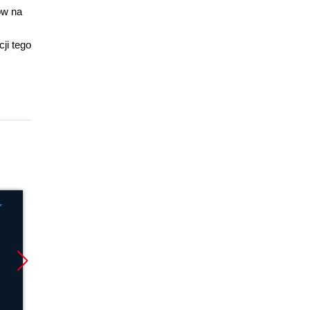
ów na
ji tego
Promocja
Promocja
Promoc