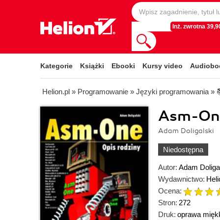
Inż. zwrotna 39,90
Kategorie
Książki
Ebooki
Kursy video
Audiobo
Helion.pl
»
Programowanie
»
Języki programowania
»
Asm-One
Adam Doligalski
Niedostępna
Autor:
Adam Doliga
Wydawnictwo:
Heli
Ocena:
Stron:
272
Druk:
oprawa mięk