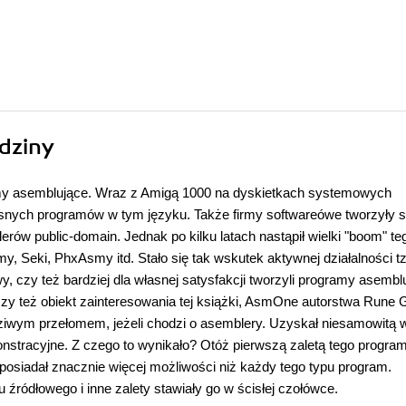
dziny
ramy asemblujące. Wraz z Amigą 1000 na dyskietkach systemowych
asnych programów w tym języku. Także firmy softwareówe tworzyły 
ów public-domain. Jednak po kilku latach nastąpił wielki "boom" te
 Seki, PhxAsmy itd. Stało się tak wskutek aktywnej działalności t
awy, czy też bardziej dla własnej satysfakcji tworzyli programy asembl
czy też obiekt zainteresowania tej książki, AsmOne autorstwa Rune
ziwym przełomem, jeżeli chodzi o asemblery. Uzyskał niesamowitą 
nstracyjne. Z czego to wynikało? Otóż pierwszą zaletą tego program
posiadał znacznie więcej możliwości niż każdy tego typu program.
ródłowego i inne zalety stawiały go w ścisłej czołówce.