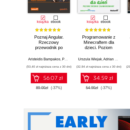
książka
ebook
książka
ebook
Poznaj Angular.
Programowanie z
Rzeczowy
Minecraftem dla
przewodnik po
dzieci. Poziom
tworzeniu aplikacji
średnio
webowych z użyciem
zaawansowany.
Aristeidis Bampakos
,
Pablo Deeleman
Urszula Wiejak
,
Adrian Wojciechowski
frameworku Angular
Wydanie II
(53,40 zł najniższa cena z 30 dni)
(32,94 zł najniższa cena z 30 dni)
(2
15. Wydanie IV
56.07 zł
34.59 zł
89.00zł
(-37%)
54.90zł
(-37%)