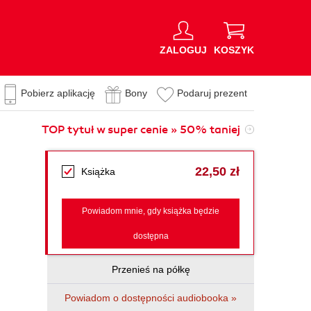
ZALOGUJ
KOSZYK
Pobierz aplikację
Bony
Podaruj prezent
TOP tytuł w super cenie » 50% taniej
22,50 zł
Książka
Powiadom mnie, gdy książka będzie
dostępna
Przenieś na półkę
Powiadom o dostępności audiobooka »