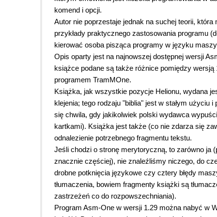
komend i opcji.
Autor nie poprzestaje jednak na suchej teorii, któ
przykłady praktycznego zastosowania programu (do 
kierować osoba pisząca programy w języku masz
Opis oparty jest na najnowszej dostępnej wersji Asm
książce podane są także różnice pomiędzy wersją 1
programem TramMOne.
Książka, jak wszystkie pozycje Helionu, wydana je
klejenia; tego rodzaju "biblia" jest w stałym użyciu 
się chwila, gdy jakikolwiek polski wydawca wypuśc
kartkami). Książka jest także (co nie zdarza się 
odnalezienie potrzebnego fragmentu tekstu.
Jeśli chodzi o stronę merytoryczną, to zarówno ja (
znacznie częściej), nie znaleźliśmy niczego, do c
drobne potknięcia językowe czy cztery błędy masz
tłumaczenia, bowiem fragmenty książki są tłumacze
zastrzeżeń co do rozpowszechniania).
Program Asm-One w wersji 1.29 można nabyć w W