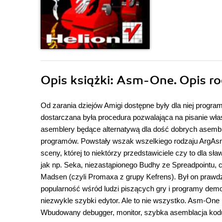
Opis
książki
: Asm-One. Opis ro
Od zarania dziejów Amigi dostępne były dla niej prog
dostarczana była procedura pozwalająca na pisanie wł
asemblery będące alternatywą dla dość dobrych asembler
programów. Powstały wszak wszelkiego rodzaju ArgAsmy,
sceny, której to niektórzy przedstawiciele czy to dla sł
jak np. Seka, niezastąpionego Budhy ze Spreadpointu, 
Madsen (czyli Promaxa z grupy Kefrens). Był on prawd
popularność wśród ludzi piszących gry i programy demo
niezwykle szybki edytor. Ale to nie wszystko. Asm-One 
Wbudowany debugger, monitor, szybka asemblacja kodu ź