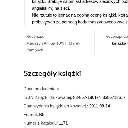
książki. Brakuje natomiast adresów sieciowych po
angielskim) na sieci.
Nie rzutuje to jednak na ogólną ocenę książki, kt
próbujących za pomocą kodu maszynowego wycisną
Recenzja:
Recenzja do
Magazyn Amiga 10/97, Marek
ksiązka
Pampuch
Szczegóły
książki
Dane producenta
»
ISBN Książki drukowanej:
83-867-1861-7, 8386718617
Data wydania książki drukowanej :
2011-09-14
Format:
B5
Numer z katalogu:
1171