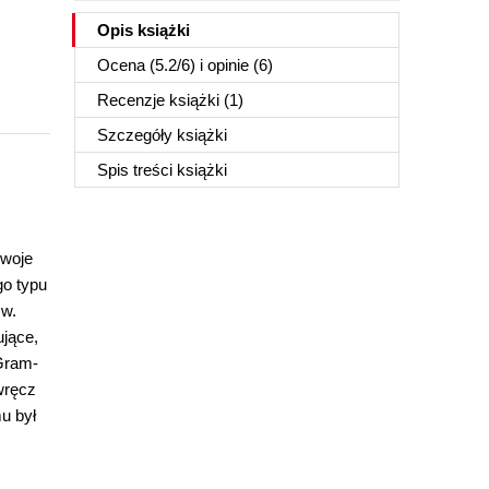
Opis
książki
Ocena (
5.2
/
6
) i opinie (6)
Recenzje
książki
(1)
Szczegóły
książki
Spis treści
książki
swoje
go typu
zw.
ujące,
 Gram-
wręcz
u był