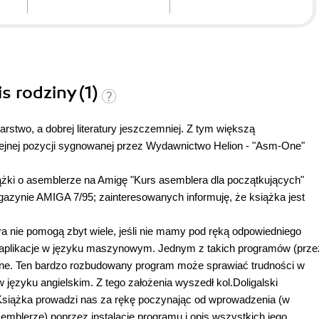
s rodziny (1)
karstwo, a dobrej literatury jeszczemniej. Z tym większą
lejnej pozycji sygnowanej przez Wydawnictwo Helion - "Asm-One"
siążki o asemblerze na Amigę "Kurs asemblera dla początkujących"
gazynie AMIGA 7/95; zainteresowanych informuję, że książka jest
a nie pomogą zbyt wiele, jeśli nie mamy pod ręką odpowiedniego
 aplikacje w języku maszynowym. Jednym z takich programów (prze
One. Ten bardzo rozbudowany program może sprawiać trudności w
języku angielskim. Z tego założenia wyszedł kol.Doligalski
Książka prowadzi nas za rękę poczynając od wprowadzenia (w
emblerze) poprzez instalację programu i opis wszystkich jego