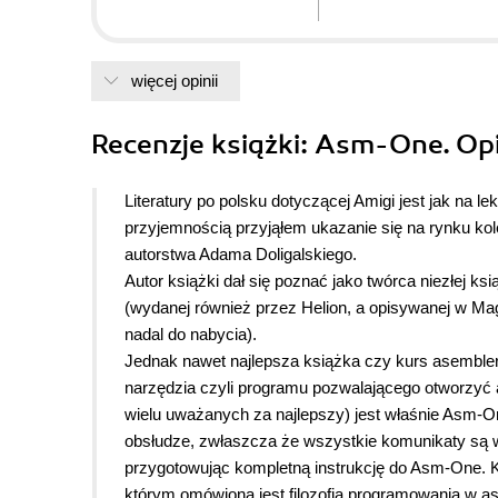
więcej opinii
Recenzje
książki
: Asm-One. Opi
Literatury po polsku dotyczącej Amigi jest jak na le
przyjemnością przyjąłem ukazanie się na rynku ko
autorstwa Adama Doligalskiego.
Autor książki dał się poznać jako twórca niezłej k
(wydanej również przez Helion, a opisywanej w Ma
nadal do nabycia).
Jednak nawet najlepsza książka czy kurs asembler
narzędzia czyli programu pozwalającego otworzyć
wielu uważanych za najlepszy) jest właśnie Asm-
obsłudze, zwłaszcza że wszystkie komunikaty są w 
przygotowując kompletną instrukcję do Asm-One. 
którym omówiona jest filozofia programowania w as