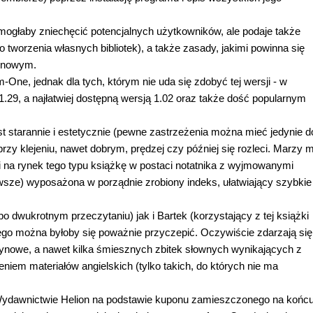
ra mogłaby zniechęcić potencjalnych użytkowników, ale podaje także
tworzenia własnych bibliotek), a także zasady, jakimi powinna się
ynowym.
-One, jednak dla tych, którym nie uda się zdobyć tej wersji - w
.29, a najłatwiej dostępną wersją 1.02 oraz także dość popularnym
st starannie i estetycznie (pewne zastrzeżenia można mieć jedynie d
i przy klejeniu, nawet dobrym, prędzej czy później się rozleci. Marzy m
i na rynek tego typu książkę w postaci notatnika z wyjmowanymi
zawsze) wyposażona w porządnie zrobiony indeks, ułatwiający szybkie
po dwukrotnym przeczytaniu) jak i Bartek (korzystający z tej książki
zego można byłoby się poważnie przyczepić. Oczywiście zdarzają się
ynowe, a nawet kilka śmiesznych zbitek słownych wynikających z
niem materiałów angielskich (tylko takich, do których nie ma
ydawnictwie Helion na podstawie kuponu zamieszczonego na końc