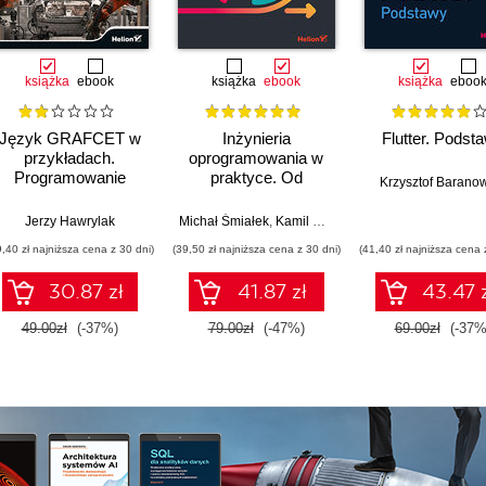
książka
ebook
książka
ebook
książka
eboo
Język GRAFCET w
Inżynieria
Flutter. Podst
przykładach.
oprogramowania w
Programowanie
praktyce. Od
Krzysztof Barano
sterowników PLC
wymagań do kodu z
językiem UML
Jerzy Hawrylak
Michał Śmiałek
,
Kamil Rybiński
9,40 zł najniższa cena z 30 dni)
(39,50 zł najniższa cena z 30 dni)
(41,40 zł najniższa cena 
30.87 zł
41.87 zł
43.47 
49.00zł
(-37%)
79.00zł
(-47%)
69.00zł
(-37%