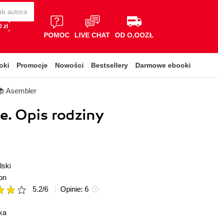
 zł
POMOC
LIVE CHAT
OD O,OOZŁ
oki
Promocje
Nowości
Bestsellery
Darmowe ebooki
📚 Asembler
. Opis rodziny
lski
on
5.2
/
6
Opinie:
6
ka