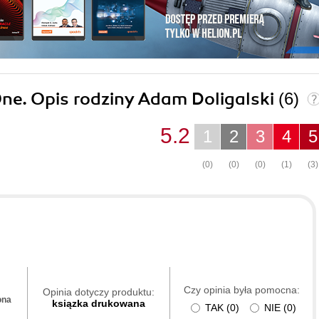
One. Opis rodziny Adam Doligalski
(6)
5.2
1
2
3
4
5
(0)
(0)
(0)
(1)
(3)
Czy opinia była pomocna:
Opinia dotyczy produktu:
ona
ksiązka drukowana
TAK
(
0
)
NIE
(
0
)