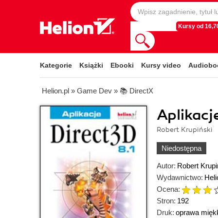
Kursy od 16,70
Kategorie
Książki
Ebooki
Kursy video
Audiobo
Helion.pl
»
Game Dev
»
📚 DirectX
Aplikacj
Robert Krupiński
Niedostępna
Autor:
Robert Krupi
Wydawnictwo:
Heli
Ocena:
Stron:
192
Druk:
oprawa mięk