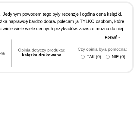
e. Jedynym powodem tego były recenzje i ogólna cena książki.
książka naprawdę bardzo dobra. polecam ja TYLKO osobom, które
na wiele wiele wiele cennych przykładów. zawsze można do niej
początkującym zalecam najpierw zapoznanie sie z "DirectX.
Rozwiń »
 rzecz." jest wszystko po kolei bardzo dobrze wyjaśnione, a ta
Czy opinia była pomocna:
Opinia dotyczy produktu:
ona
ksiązka drukowana
TAK
(
0
)
NIE
(
0
)