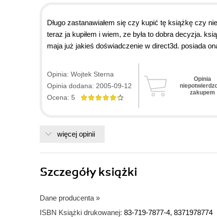
Długo zastanawiałem się czy kupić tę książkę czy ni
teraz ja kupiłem i wiem, ze była to dobra decyzja. 
maja już jakieś doświadczenie w direct3d. posiada o
sięgnąć i odświeżyć sobie pamięć na wiele tematów. 
Rendering w czasie rzeczywistym". w "dx. rend. w cz.
Opinia: Wojtek Sterna
Opinia
książka może stanowic jej doskonale uzupełnienie.
Opinia dodana: 2005-09-12
niepotwierdz
zakupem
Ocena: 5
więcej opinii
Szczegóły
książki
Dane producenta
»
ISBN Książki drukowanej:
83-719-7877-4, 8371978774