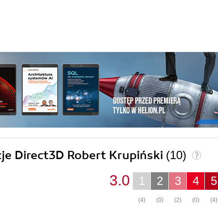
cje Direct3D Robert Krupiński
(10)
3.0
1
2
3
4
5
(4)
(0)
(2)
(0)
(4)