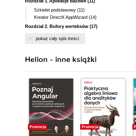
Rozdział 1. Aplikacje bazowe (11)
Szkielet podstawowy (11)
Kreator DirectX AppWizard (14)
Rozdział 2. Bufory werteksów (17)
Prymitywy (17)
pokaż cały spis treści
FVF (25)
Bufory indeksów (30)
Dynamiczna zmiana zawartości buforów (32)
Helion - inne książki
Łączenie buforów (34)
Rozdział 3. Obiekt Mesh (37)
Obiekty podstawowe (37)
Klasy pomocnicze (40)
Teselacja (41)
Pliki .x (44)
Rozdział 4. Przekształcenia przestrzeni (47)
Okno widoku (47)
Promocja
Promocja
P
Macierz świata (48)