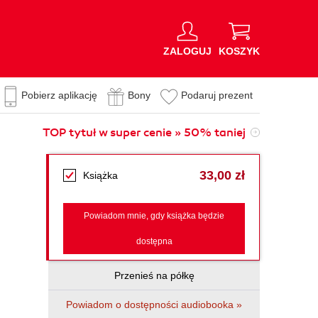
ZALOGUJ
KOSZYK
Pobierz aplikację
Bony
Podaruj prezent
TOP tytuł w super cenie » 50% taniej
33,00 zł
Książka
Powiadom mnie, gdy książka będzie
dostępna
Przenieś na półkę
Powiadom o dostępności audiobooka »