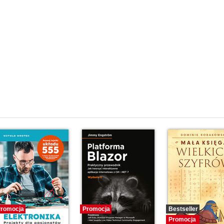
romocja
Promocja
Bestseller
Promocja