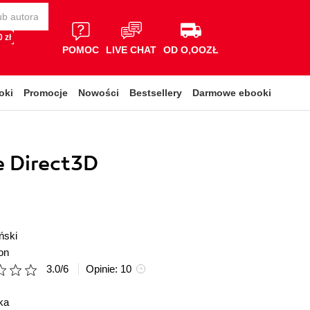
 zł
POMOC
LIVE CHAT
OD O,OOZŁ
oki
Promocje
Nowości
Bestsellery
Darmowe ebooki
e Direct3D
ński
on
3.0
/
6
Opinie:
10
ka