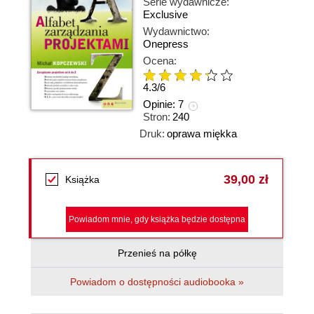
Serie wydawnicze:
Exclusive
Wydawnictwo:
Onepress
Ocena:
4.3
/
6
Opinie:
7
Stron:
240
Druk:
oprawa miękka
39,00 zł
Książka
Powiadom mnie, gdy książka będzie dostępna
Przenieś na półkę
Powiadom o dostępności audiobooka »