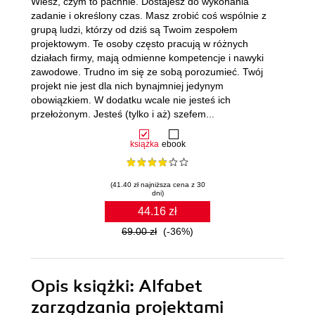
Wiesz, czym to pachnie. Dostajesz do wykonania
zadanie i określony czas. Masz zrobić coś wspólnie z
grupą ludzi, którzy od dziś są Twoim zespołem
projektowym. Te osoby często pracują w różnych
działach firmy, mają odmienne kompetencje i nawyki
zawodowe. Trudno im się ze sobą porozumieć. Twój
projekt nie jest dla nich bynajmniej jedynym
obowiązkiem. W dodatku wcale nie jesteś ich
przełożonym. Jesteś (tylko i aż) szefem...
książka
ebook
(41.40 zł najniższa cena z 30
dni)
44.16 zł
69.00 zł
(-36%)
Opis
książki
: Alfabet
zarządzania projektami