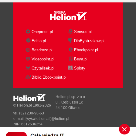
O układach równoległych i szeregowych (87)
KOMITET I SPONSOR
O parasolu nad projektem (93)
Onepress.pl
Sensus.pl
KONCENTRACJA
Editio.pl
DlaBystrzakow.pl
O przycinaniu gałęzi (97)
Bezdroza.pl
Ebookpoint.pl
Videopoint.pl
Beya.pl
KONSULTANCI
Czytalisek.pl
Sploty
O mądrym przyjmowaniu pomocy z zewnątrz (103)
Biblio.Ebookpoint.pl
KOOPERACJA
O współpracy ze światem zewnętrznym (113)
Helion.pl sp. z o.o.
ul. Kościuszki 1c
KOREKTY
© Helion.pl 1991-2026
44-100 Gliwice
tel. (32) 230-98-63
O (odpowiednio) elastycznym zarządzaniu
e-mail:
[wyświetl email]@helion.pl
NIP: 6312636254
projektem (117)
Regon: 241989027