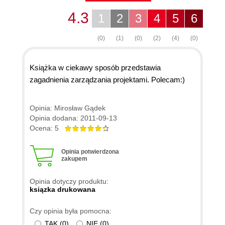
4.3
1
2
3
4
5
6
(0)
(1)
(0)
(2)
(4)
(0)
Książka w ciekawy sposób przedstawia
zagadnienia zarządzania projektami. Polecam:)
Opinia: Mirosław Gądek
Opinia dodana: 2011-09-13
Ocena: 5
Opinia potwierdzona
zakupem
Opinia dotyczy produktu:
ksiązka drukowana
Czy opinia była pomocna:
TAK
(
0
)
NIE
(
0
)