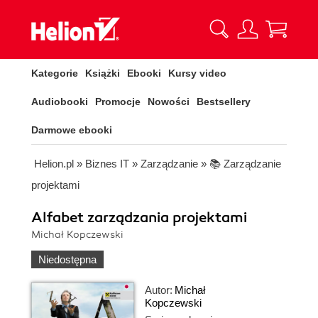
Kategorie
Książki
Ebooki
Kursy video
Audiobooki
Promocje
Nowości
Bestsellery
Darmowe ebooki
Helion.pl
»
Biznes IT
»
Zarządzanie
»
📚 Zarządzanie
projektami
Alfabet zarządzania projektami
Michał Kopczewski
Niedostępna
Autor:
Michał
Kopczewski