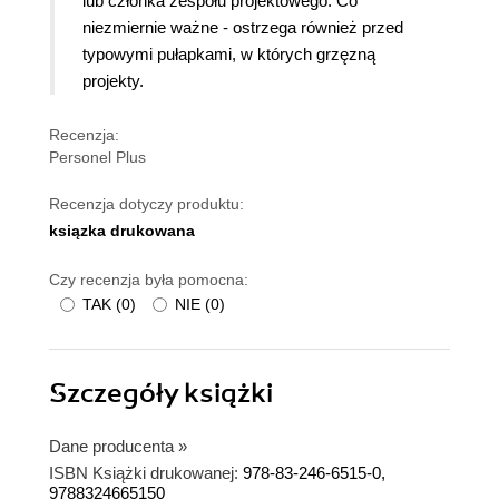
lub członka zespołu projektowego. Co
niezmiernie ważne - ostrzega również przed
typowymi pułapkami, w których grzęzną
projekty.
Recenzja:
Personel Plus
Recenzja dotyczy produktu:
ksiązka drukowana
Czy recenzja była pomocna:
TAK
(
0
)
NIE
(
0
)
Szczegóły
książki
Dane producenta
»
ISBN Książki drukowanej:
978-83-246-6515-0,
9788324665150