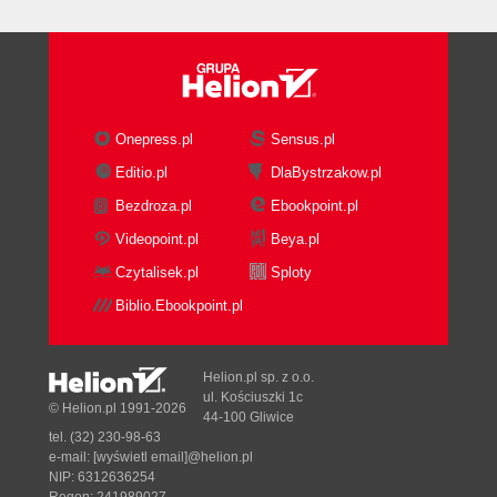
Onepress.pl
Sensus.pl
Editio.pl
DlaBystrzakow.pl
Bezdroza.pl
Ebookpoint.pl
Videopoint.pl
Beya.pl
Czytalisek.pl
Sploty
Biblio.Ebookpoint.pl
Helion.pl sp. z o.o.
ul. Kościuszki 1c
© Helion.pl 1991-2026
44-100 Gliwice
tel. (32) 230-98-63
e-mail:
[wyświetl email]@helion.pl
NIP: 6312636254
Regon: 241989027