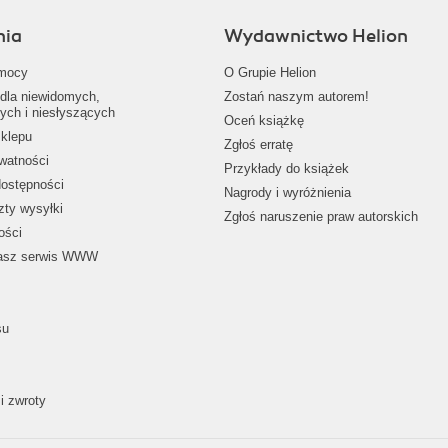
nia
Wydawnictwo Helion
mocy
O Grupie Helion
dla niewidomych,
Zostań naszym autorem!
ych i niesłyszących
Oceń książkę
klepu
Zgłoś erratę
ywatności
Przykłady do książek
dostępności
Nagrody i wyróżnienia
zty wysyłki
Zgłoś naruszenie praw autorskich
ości
nasz serwis WWW
su
i zwroty