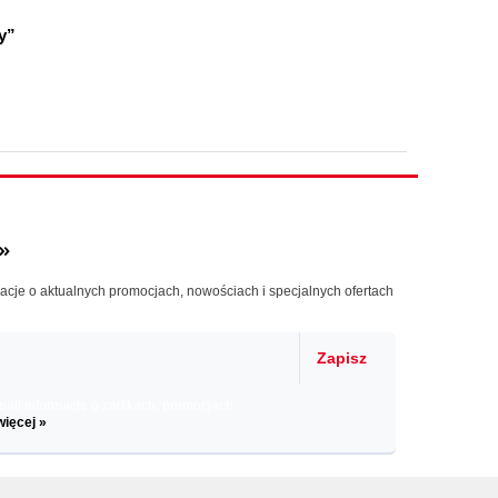
y”
»
macje o aktualnych promocjach, nowościach i specjalnych ofertach
Zapisz
il informacje o zniżkach, promocjach
więcej »