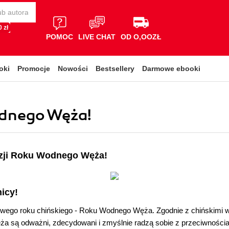
 zł
POMOC
LIVE CHAT
OD O,OOZŁ
oki
Promocje
Nowości
Bestsellery
Darmowe ebooki
odnego Węża!
zji Roku Wodnego Węża!
icy!
ego roku chińskiego - Roku Wodnego Węża. Zgodnie z chińskimi w
ża są odważni, zdecydowani i zmyślnie radzą sobie z przeciwności