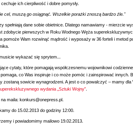
cechuje ich cierpliwość i dobre pomysły.
bie cel, muszą go osiągnąć. Wszelkie porażki znoszą bardzo źle."
rzy spełniają dane sobie obietnice. Dlatego namawiamy - mierzcie wys
jest zdobycie pierwszych w Roku Wodnego Węża superekskluzywny
óra pomoże Wam rozwinąć mądrość i wyposaży w 36 forteli i metod p
nika.
musicie wykazać się sprytem...
rujące cytaty, które pomagają współczesnemu wojownikowi codzienne
omaga, co Was inspiruje i co może pomóc i zainspirować innych. 
rzy zostaną sowicie wynagrodzeni. A jest o co powalczyć – mamy dl
uperekskluzywnego wydania „Sztuki Wojny”
.
e na maila: konkurs@onepress.pl.
kamy do 15.02.2013 do godziny 12:00.
zemy i powiadomimy mailowo 19.02.2013.