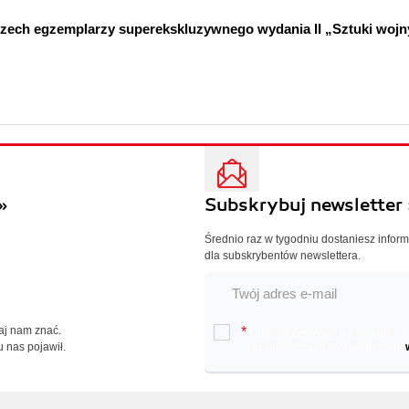
trzech egzemplarzy superekskluzywnego wydania II „Sztuki wojn
»
Subskrybuj newsletter 
Średnio raz w tygodniu dostaniesz infor
dla subskrybentów newslettera.
Daj nam znać.
*
Chcę otrzymywać na podany e-ma
u nas pojawił.
oraz nowościach wydawniczych.