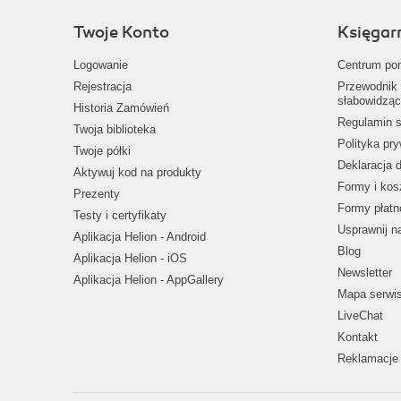
Twoje Konto
Księgar
Logowanie
Centrum po
Rejestracja
Przewodnik 
słabowidząc
Historia Zamówień
Regulamin s
Twoja biblioteka
Polityka pr
Twoje półki
Deklaracja 
Aktywuj kod na produkty
Formy i kos
Prezenty
Formy płatn
Testy i certyfikaty
Usprawnij 
Aplikacja Helion - Android
Blog
Aplikacja Helion - iOS
Newsletter
Aplikacja Helion - AppGallery
Mapa serwi
LiveChat
Kontakt
Reklamacje 