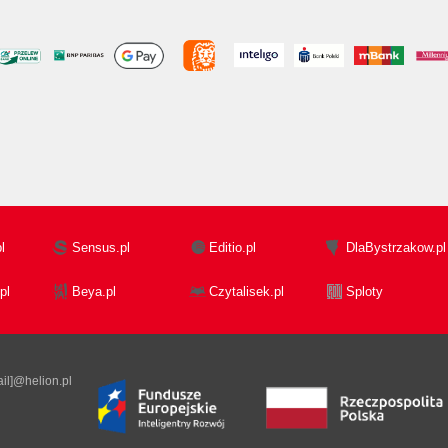
l
Sensus.pl
Editio.pl
DlaBystrzakow.pl
pl
Beya.pl
Czytalisek.pl
Sploty
il]@helion.pl