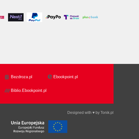
Bezdroza.pl
Ebookpoint.pl
Biblio.Ebookpoint.pl
Designed with ♥ by
Tonik.pl