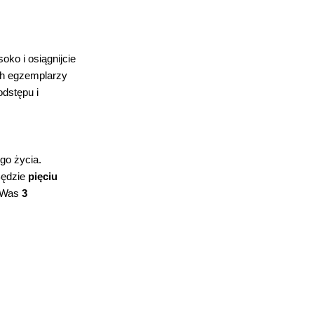
oko i osiągnijcie
ch egzemplarzy
odstępu i
go życia.
Będzie
pięciu
a Was
3