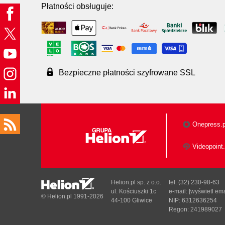
Płatności obsługuje:
Bezpieczne płatności szyfrowane SSL
Onepress.p
Videopoint.
Helion.pl sp. z o.o.
tel. (32) 230-98-63
ul. Kościuszki 1c
e-mail:
[wyświetl ema
© Helion.pl 1991-2026
44-100 Gliwice
NIP: 6312636254
Regon: 241989027