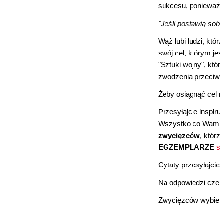
sukcesu, ponieważ 
"Jeśli postawią so
Wąż lubi ludzi, któ
swój cel, którym 
"Sztuki wojny", kt
zwodzenia przeciw
Żeby osiągnąć cel 
Przesyłajcie inspi
Wszystko co Wam p
zwycięzców
, któ
EGZEMPLARZE
s
Cytaty przesyłajci
Na odpowiedzi cze
Zwycięzców wybier