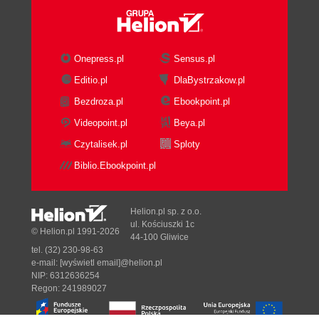
Onepress.pl
Sensus.pl
Editio.pl
DlaBystrzakow.pl
Bezdroza.pl
Ebookpoint.pl
Videopoint.pl
Beya.pl
Czytalisek.pl
Sploty
Biblio.Ebookpoint.pl
Helion.pl sp. z o.o.
ul. Kościuszki 1c
© Helion.pl 1991-2026
44-100 Gliwice
tel. (32) 230-98-63
e-mail:
[wyświetl email]@helion.pl
NIP: 6312636254
Regon: 241989027