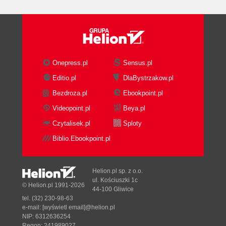
Onepress.pl
Sensus.pl
Editio.pl
DlaBystrzakow.pl
Bezdroza.pl
Ebookpoint.pl
Videopoint.pl
Beya.pl
Czytalisek.pl
Sploty
Biblio.Ebookpoint.pl
Helion.pl sp. z o.o.
ul. Kościuszki 1c
© Helion.pl 1991-2026
44-100 Gliwice
tel. (32) 230-98-63
e-mail:
[wyświetl email]@helion.pl
NIP: 6312636254
Regon: 241989027