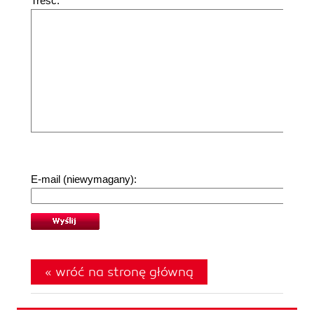
Treść:
E-mail (niewymagany):
« wróć na stronę główną