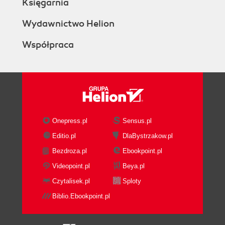
Księgarnia
Wydawnictwo Helion
Współpraca
Onepress.pl
Sensus.pl
Editio.pl
DlaBystrzakow.pl
Bezdroza.pl
Ebookpoint.pl
Videopoint.pl
Beya.pl
Czytalisek.pl
Sploty
Biblio.Ebookpoint.pl