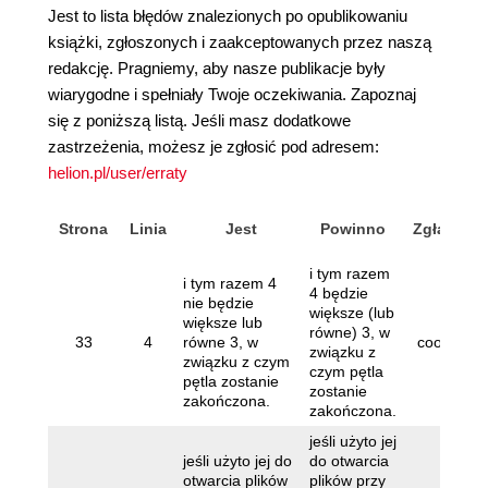
Jest to lista błędów znalezionych po opublikowaniu
książki, zgłoszonych i zaakceptowanych przez naszą
redakcję. Pragniemy, aby nasze publikacje były
wiarygodne i spełniały Twoje oczekiwania. Zapoznaj
się z poniższą listą. Jeśli masz dodatkowe
zastrzeżenia, możesz je zgłosić pod adresem:
helion.pl/user/erraty
Strona
Linia
Jest
Powinno
Zgłaszają
i tym razem
i tym razem 4
4 będzie
nie będzie
większe (lub
większe lub
równe) 3, w
33
4
równe 3, w
coolphon
związku z
związku z czym
czym pętla
pętla zostanie
zostanie
zakończona.
zakończona.
jeśli użyto jej
jeśli użyto jej do
do otwarcia
otwarcia plików
plików przy