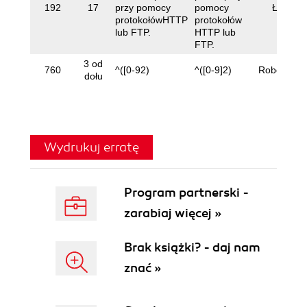
192
17
przy pomocy
pomocy
Łukasz
protokołówHTTP
protokołów
lub FTP.
HTTP lub
FTP.
3 od
760
^([0-92)
^([0-9]2)
Robert Dró
dołu
Wydrukuj erratę
Program partnerski -
zarabiaj więcej »
Brak książki? - daj nam
znać »