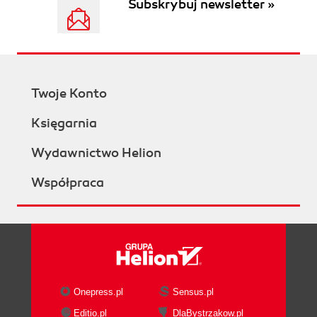
Subskrybuj newsletter »
Twoje Konto
Księgarnia
Wydawnictwo Helion
Współpraca
Onepress.pl
Sensus.pl
Editio.pl
DlaBystrzakow.pl