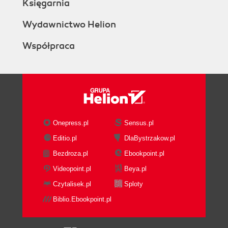
Księgarnia
Wydawnictwo Helion
Współpraca
Onepress.pl
Sensus.pl
Editio.pl
DlaBystrzakow.pl
Bezdroza.pl
Ebookpoint.pl
Videopoint.pl
Beya.pl
Czytalisek.pl
Sploty
Biblio.Ebookpoint.pl