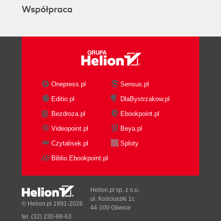
Współpraca
Onepress.pl
Sensus.pl
Editio.pl
DlaBystrzakow.pl
Bezdroza.pl
Ebookpoint.pl
Videopoint.pl
Beya.pl
Czytalisek.pl
Sploty
Biblio.Ebookpoint.pl
Helion.pl sp. z o.o.
ul. Kościuszki 1c
© Helion.pl 1991-2026
44-100 Gliwice
tel. (32) 230-98-63