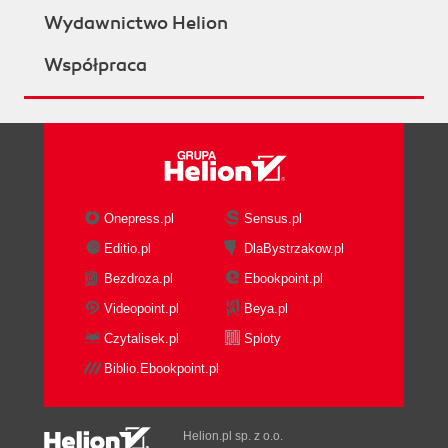
Wydawnictwo Helion
Współpraca
Onepress.pl
Sensus.pl
Editio.pl
DlaBystrzakow.pl
Bezdroza.pl
Ebookpoint.pl
Videopoint.pl
Beya.pl
Czytalisek.pl
Sploty
Biblio.Ebookpoint.pl
Helion.pl sp. z o.o.