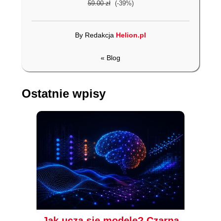
59.00 zł
(-39%)
By Redakcja
Helion.pl
« Blog
Ostatnie wpisy
Jak uczą się modele? Czarna