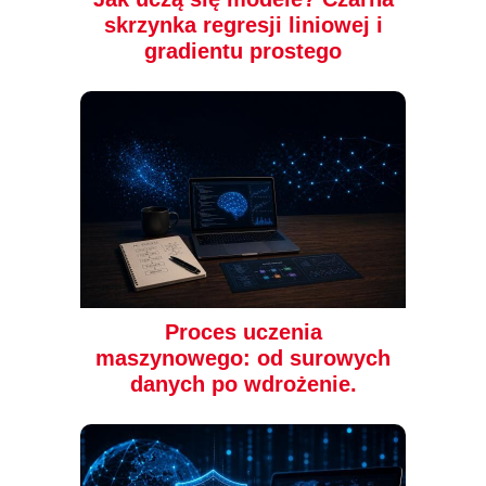
skrzynka regresji liniowej i
gradientu prostego
Proces uczenia
maszynowego: od surowych
danych po wdrożenie.