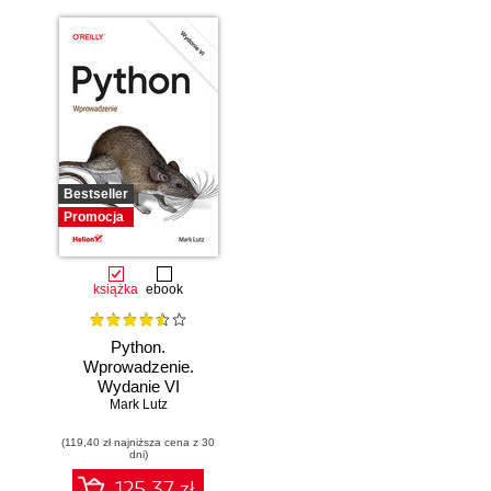
Bestseller
Promocja
książka
ebook
Python.
Wprowadzenie.
Wydanie VI
Mark Lutz
(119,40 zł najniższa cena z 30
dni)
125.37 zł