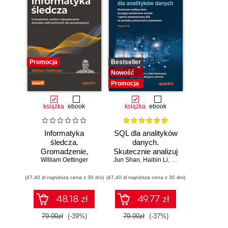
Promocja
Bestseller
Nowość
Promocja
książka
ebook
książka
ebook
Informatyka
SQL dla analityków
śledcza.
danych.
Gromadzenie,
Skutecznie analizuj
William Oettinger
analiza i
Jun Shan
dane, wyciągaj
,
Haibin Li
,
Matt Goldwasser
,
Up
zabezpieczanie
wartościowe
(47,40 zł najniższa cena z 30 dni)
dowodów
(47,40 zł najniższa cena z 30 dni)
wnioski i opanuj
elektronicznych dla
zaawansowany
początkujących.
SQL na potrzeby
48.18 zł
49.77 zł
Wydanie II
praktycznych
zastosowań.
79.00zł
(-39%)
79.00zł
(-37%)
Wydanie IV