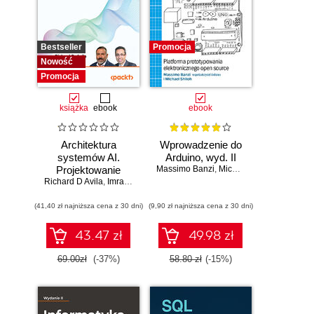
Bestseller
Promocja
Nowość
Promocja
książka
ebook
ebook
Architektura
Wprowadzenie do
systemów AI.
Arduino, wyd. II
Projektowanie
Massimo Banzi
,
Michael Shiloh
Richard D Avila
skalowalnego i
,
Imran Ahmad
niezawodnego
(41,40 zł najniższa cena z 30 dni)
oprogramowania
(9,90 zł najniższa cena z 30 dni)
43.47 zł
49.98 zł
69.00zł
(-37%)
58.80 zł
(-15%)