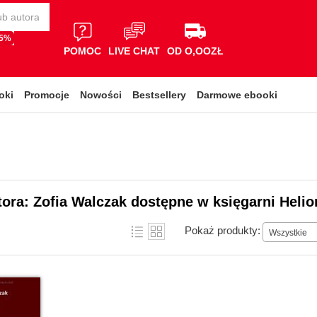
65%
POMOC
LIVE CHAT
OD O,OOZŁ
oki
Promocje
Nowości
Bestsellery
Darmowe ebooki
tora: Zofia Walczak dostępne w księgarni Helio
Pokaż produkty:
Wszystkie