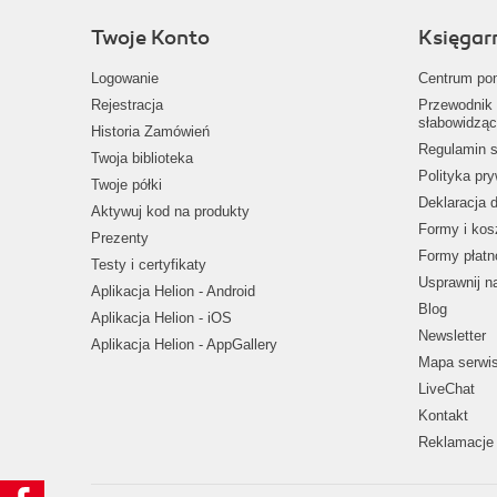
Twoje Konto
Księgar
Logowanie
Centrum po
Rejestracja
Przewodnik 
słabowidząc
Historia Zamówień
Regulamin s
Twoja biblioteka
Polityka pr
Twoje półki
Deklaracja 
Aktywuj kod na produkty
Formy i kos
Prezenty
Formy płatn
Testy i certyfikaty
Usprawnij 
Aplikacja Helion - Android
Blog
Aplikacja Helion - iOS
Newsletter
Aplikacja Helion - AppGallery
Mapa serwi
LiveChat
Kontakt
Reklamacje 