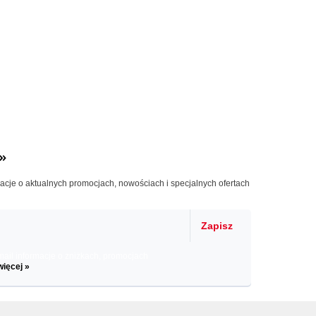
»
macje o aktualnych promocjach, nowościach i specjalnych ofertach
Zapisz
il informacje o zniżkach, promocjach
więcej »