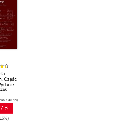
k
dla
ch. Część
Wydanie
awione i
czak
ione
ena z 30 dni)
7 zł
-15%)