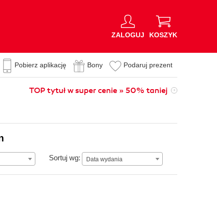
ZALOGUJ
KOSZYK
Pobierz aplikację
Bony
Podaruj prezent
TOP tytuł w super cenie » 50% taniej
n
Data wydania
Sortuj wg:
Data wydania