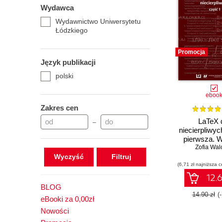
Wydawca
Wydawnictwo Uniwersytetu
Łódzkiego
Promocja
Język publikacji
polski
eboo
Zakres cen
LaTeX 
–
niecierpliwy
pierwsza. 
drugie popr
Zofia Wal
Wyczyść
uzupełn
(6,71 zł najniższa c
12.6
BLOG
14.90 zł
(
eBooki za 0,00zł
Nowości