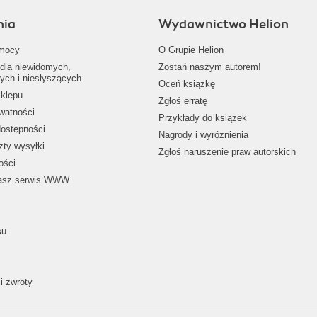
nia
Wydawnictwo Helion
mocy
O Grupie Helion
dla niewidomych,
Zostań naszym autorem!
ych i niesłyszących
Oceń książkę
klepu
Zgłoś erratę
ywatności
Przykłady do książek
dostępności
Nagrody i wyróżnienia
zty wysyłki
Zgłoś naruszenie praw autorskich
ości
nasz serwis WWW
su
i zwroty