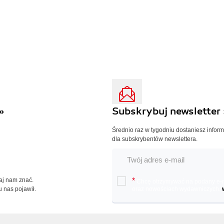
»
Subskrybuj newsletter 
Średnio raz w tygodniu dostaniesz infor
dla subskrybentów newslettera.
Daj nam znać.
*
Chcę otrzymywać na podany e-ma
u nas pojawił.
oraz nowościach wydawniczych.