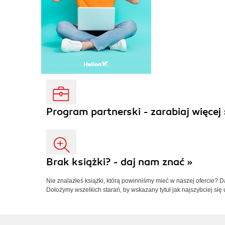
Program partnerski - zarabiaj więcej 
Brak książki? - daj nam znać »
Nie znalazłeś książki, którą powinniśmy mieć w naszej ofercie? 
Dołożymy wszelkich starań, by wskazany tytuł jak najszybciej się 