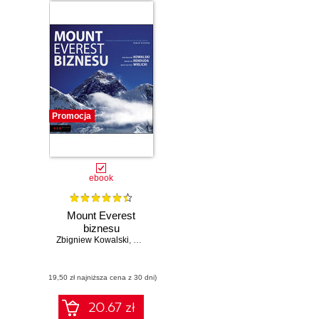
Promocja
ebook
Mount Everest
biznesu
Zbigniew Kowalski
,
Marcin Renduda
,
Krzysztof Wielicki
(19,50 zł najniższa cena z 30 dni)
20.67 zł