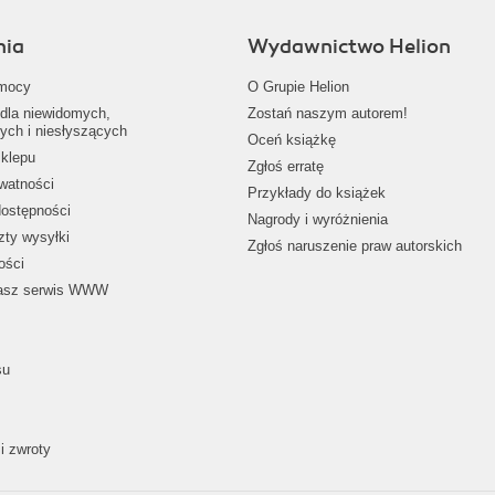
nia
Wydawnictwo Helion
mocy
O Grupie Helion
dla niewidomych,
Zostań naszym autorem!
ych i niesłyszących
Oceń książkę
klepu
Zgłoś erratę
ywatności
Przykłady do książek
dostępności
Nagrody i wyróżnienia
zty wysyłki
Zgłoś naruszenie praw autorskich
ości
nasz serwis WWW
su
i zwroty