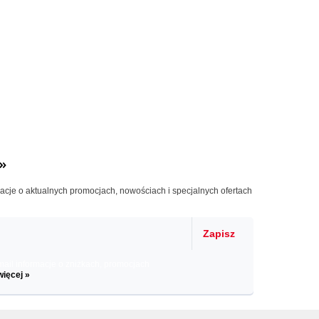
»
macje o aktualnych promocjach, nowościach i specjalnych ofertach
Zapisz
il informacje o zniżkach, promocjach
więcej »