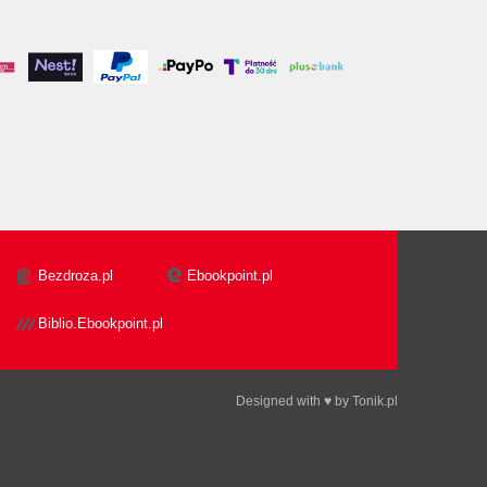
Bezdroza.pl
Ebookpoint.pl
Biblio.Ebookpoint.pl
Designed with ♥ by
Tonik.pl