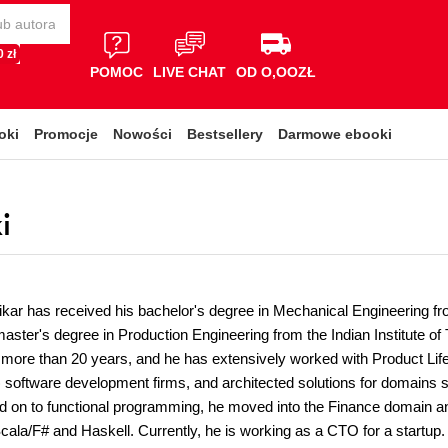
 zł
POMOC
LIVE CHAT
OD O,OOZŁ
oki
Promocje
Nowości
Bestsellery
Darmowe ebooki
i
ar has received his bachelor's degree in Mechanical Engineering from
aster's degree in Production Engineering from the Indian Institute o
 more than 20 years, and he has extensively worked with Product 
software development firms, and architected solutions for domains 
 on to functional programming, he moved into the Finance domain and
cala/F# and Haskell. Currently, he is working as a CTO for a startup