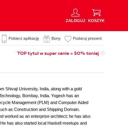
ZALOGUJ
KOSZYK
Pobierz aplikację
Bony
Podaruj prezent
TOP tytuł w super cenie » 50% taniej
 Shivaji University, India, along with a gold
f Technology, Bombay, India. Yogesh has an
Lifecycle Management (PLM) and Computer Aided
such as Construction and Shipping Domain.
 worked as an enterprise architect; he has also
. He has also started local Haskell meetups and