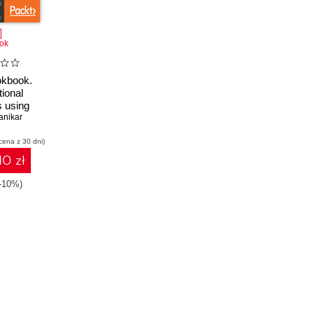
ok
okbook.
tional
s using
icatives,
anikar
tors
cena z 30 dni)
10 zł
(-10%)