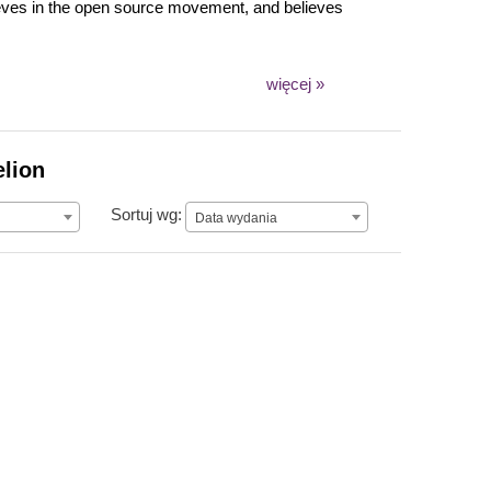
ieves in the open source movement, and believes
więcej »
elion
Data wydania
Sortuj wg:
Data wydania