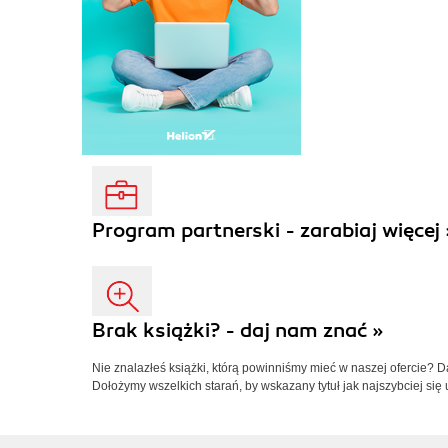
Program partnerski - zarabiaj więcej 
Brak książki? - daj nam znać »
Nie znalazłeś książki, którą powinniśmy mieć w naszej ofercie? 
Dołożymy wszelkich starań, by wskazany tytuł jak najszybciej się 