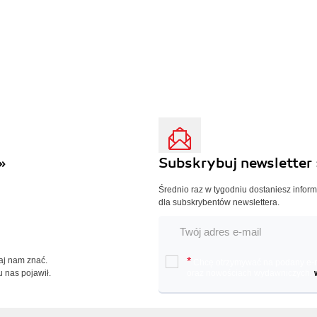
»
Subskrybuj newsletter 
Średnio raz w tygodniu dostaniesz infor
dla subskrybentów newslettera.
Daj nam znać.
*
Chcę otrzymywać na podany e-ma
u nas pojawił.
oraz nowościach wydawniczych.