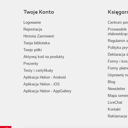
Twoje Konto
Księgar
Logowanie
Centrum po
Rejestracja
Przewodnik 
słabowidząc
Historia Zamówień
Regulamin s
Twoja biblioteka
Polityka pr
Twoje półki
Deklaracja 
Aktywuj kod na produkty
Formy i kos
Prezenty
Formy płatn
Testy i certyfikaty
Usprawnij 
Aplikacja Helion - Android
Blog
Aplikacja Helion - iOS
Newsletter
Aplikacja Helion - AppGallery
Mapa serwi
LiveChat
Kontakt
Reklamacje 