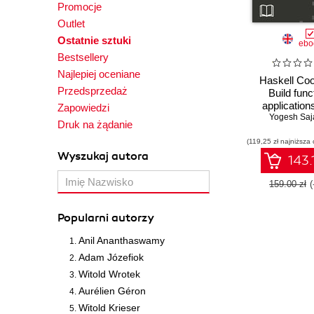
Promocje
Outlet
Ostatnie sztuki
ebo
Bestsellery
Najlepiej oceniane
Haskell Co
Przedsprzedaż
Build func
application
Zapowiedzi
Monads, Appl
Yogesh Saj
Druk na żądanie
and Func
(119,25 zł najniższa 
Wyszukaj autora
143.
159.00 zł
Popularni autorzy
Anil Ananthaswamy
Adam Józefiok
Witold Wrotek
Aurélien Géron
Witold Krieser