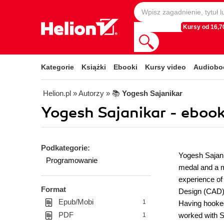
Kursy od 16,70
Kategorie
Książki
Ebooki
Kursy video
Audiobo
Helion.pl
» Autorzy
» 📚
Yogesh Sajanikar
Yogesh Sajanikar - ebook
Podkategorie:
Yogesh Sajanik
Programowanie
medal and a m
experience of
Format
Design (CAD) 
Epub/Mobi
1
Having hooked
PDF
worked with S
1