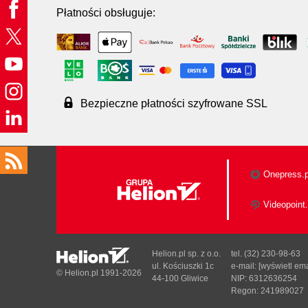
Płatności obsługuje:
Bezpieczne płatności szyfrowane SSL
Onepress.p
Videopoint.
Helion.pl sp. z o.o.
tel. (32) 230-98-63
ul. Kościuszki 1c
e-mail:
[wyświetl ema
© Helion.pl 1991-2026
44-100 Gliwice
NIP: 6312636254
Regon: 241989027