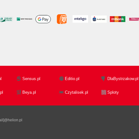
l
Sensus.pl
Editio.pl
DlaBystrzakow.pl
pl
Beya.pl
Czytalisek.pl
Sploty
il]@helion.pl