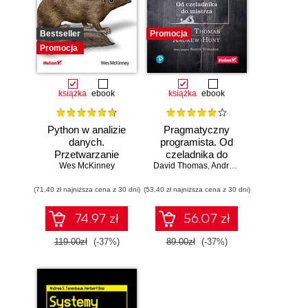
Bestseller
Promocja
Promocja
książka
ebook
książka
ebook
Python w analizie
Pragmatyczny
danych.
programista. Od
Przetwarzanie
czeladnika do
danych za pomocą
Wes McKinney
mistrza. Wydanie II
David Thomas
,
Andrew Hunt
pakietów pandas i
(71,40 zł najniższa cena z 30 dni)
NumPy oraz
(53,40 zł najniższa cena z 30 dni)
środowiska
Jupyter. Wydanie
74.97 zł
56.07 zł
III
119.00zł
(-37%)
89.00zł
(-37%)