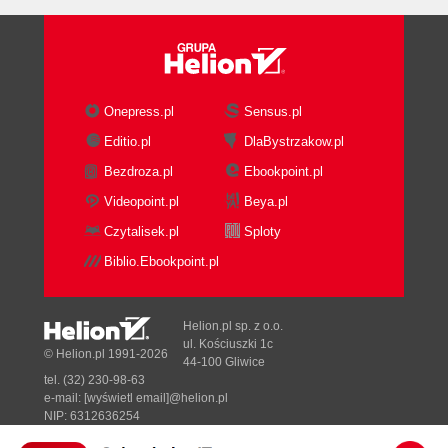
Onepress.pl
Sensus.pl
Editio.pl
DlaBystrzakow.pl
Bezdroza.pl
Ebookpoint.pl
Videopoint.pl
Beya.pl
Czytalisek.pl
Sploty
Biblio.Ebookpoint.pl
Helion.pl sp. z o.o.
ul. Kościuszki 1c
© Helion.pl 1991-2026
44-100 Gliwice
tel. (32) 230-98-63
e-mail:
[wyświetl email]@helion.pl
NIP: 6312636254
Regon: 241989027