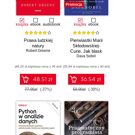
Promocja
książka
ebook
audiobook
książka
ebook
Prawa ludzkiej
Pierwiastki Marii
natury
Skłodowskiej-
Robert Greene
Curie. Jak blask
radu oświetlił drogę
Dava Sobel
kobietom w
(46,20 zł najniższa cena z 30 dni)
(35,94 zł najniższa cena z 30 dni)
świecie nauki
48.51 zł
36.54 zł
77.00zł
(-37%)
59.90zł
(-39%)