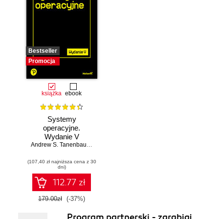
Bestseller
Promocja
książka
ebook
Systemy
operacyjne.
Wydanie V
Andrew S. Tanenbaum
,
Herbert Bos
(107,40 zł najniższa cena z 30
dni)
112.77 zł
179.00zł
(-37%)
Program partnerski - zarabiaj