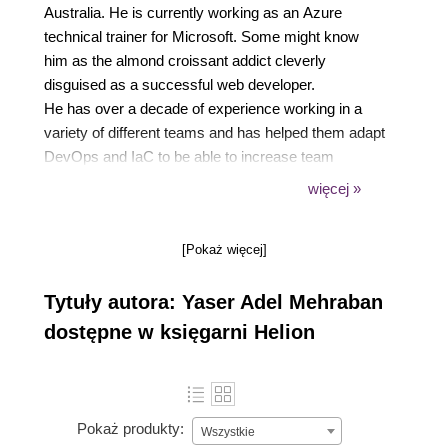
Australia. He is currently working as an Azure
technical trainer for Microsoft. Some might know
him as the almond croissant addict cleverly
disguised as a successful web developer.
He has over a decade of experience working in a
variety of different teams and has helped them adapt
DevOps and IaC to be able to increase team
productivity when it comes to cloud resource
więcej »
deployment. Furthermore, he has a true passion for
sharing knowledge, which has motivated him to give
[Pokaż więcej]
many international conference talks, write hundreds
of technical blog posts, and publish courses on
Tytuły autora: Yaser Adel Mehraban
platforms such as Pluralsight.
When he is not working, he mostly spends his time
dostępne w księgarni Helion
with his family or on his woodworking projects,
which vary depending on how much space is left in
the house.
Pokaż produkty:
Wszystkie