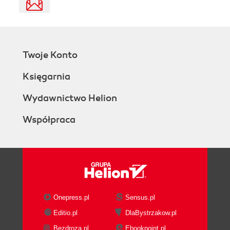
Twoje Konto
Księgarnia
Wydawnictwo Helion
Współpraca
Onepress.pl
Sensus.pl
Editio.pl
DlaBystrzakow.pl
Bezdroza.pl
Ebookpoint.pl