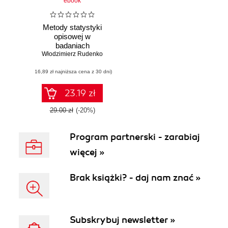
ebook
Metody statystyki
opisowej w
badaniach
Włodzimierz Rudenko
pedagogicznych
(Realizacja z
(16,89 zł najniższa cena z 30 dni)
wykorzystaniem
technologii
komputerowych)
23.19 zł
29.00 zł
(-20%)
Program partnerski - zarabiaj
więcej »
Brak książki? - daj nam znać »
Subskrybuj newsletter »