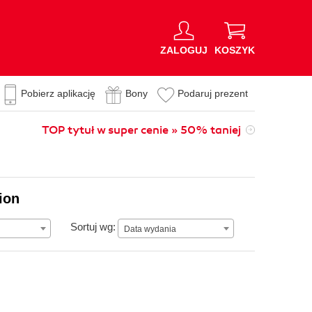
ZALOGUJ
KOSZYK
Pobierz aplikację
Bony
Podaruj prezent
TOP tytuł w super cenie » 50% taniej
ion
Data wydania
Sortuj wg:
Data wydania