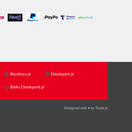
Bezdroza.pl
Ebookpoint.pl
Biblio.Ebookpoint.pl
Designed with ♥ by
Tonik.pl