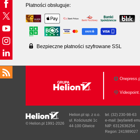
Płatności obsługuje:
Bezpieczne płatności szyfrowane SSL
Onepress.p
Videopoint.
Helion.pl sp. z o.o.
tel. (32) 230-98-63
ul. Kościuszki 1c
e-mail:
[wyświetl ema
© Helion.pl 1991-2026
44-100 Gliwice
NIP: 6312636254
Regon: 241989027