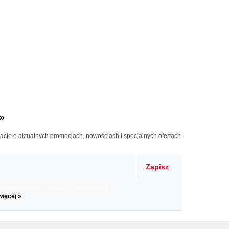
»
macje o aktualnych promocjach, nowościach i specjalnych ofertach
Zapisz
il informacje o zniżkach, promocjach
więcej »