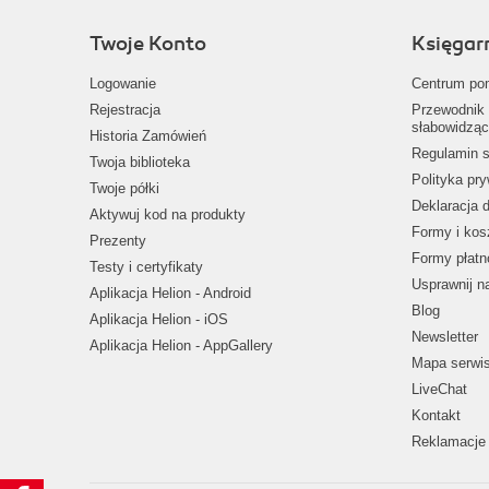
Twoje Konto
Księgar
Logowanie
Centrum po
Rejestracja
Przewodnik 
słabowidząc
Historia Zamówień
Regulamin s
Twoja biblioteka
Polityka pr
Twoje półki
Deklaracja 
Aktywuj kod na produkty
Formy i kos
Prezenty
Formy płatn
Testy i certyfikaty
Usprawnij 
Aplikacja Helion - Android
Blog
Aplikacja Helion - iOS
Newsletter
Aplikacja Helion - AppGallery
Mapa serwi
LiveChat
Kontakt
Reklamacje 