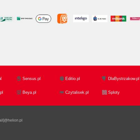
l
Sensus.pl
Editio.pl
DlaBystrzakow.pl
pl
Beya.pl
Czytalisek.pl
Sploty
il]@helion.pl