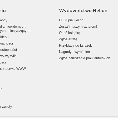
nia
Wydawnictwo Helion
mocy
O Grupie Helion
dla niewidomych,
Zostań naszym autorem!
ych i niesłyszących
Oceń książkę
klepu
Zgłoś erratę
ywatności
Przykłady do książek
dostępności
Nagrody i wyróżnienia
zty wysyłki
Zgłoś naruszenie praw autorskich
ości
nasz serwis WWW
su
i zwroty