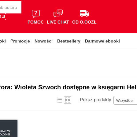
 zł
POMOC
LIVE CHAT
OD O,OOZŁ
oki
Promocje
Nowości
Bestsellery
Darmowe ebooki
tora: Wioleta Szwoch dostępne w księgarni Hel
Pokaż produkty:
Wszystkie