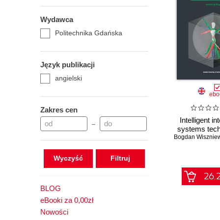
Wydawca
Politechnika Gdańska
Język publikacji
angielski
ebo
Zakres cen
Intelligent in
–
systems tech
Wyczyść
26.2
BLOG
eBooki za 0,00zł
Nowości