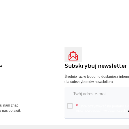
»
Subskrybuj newsletter 
Średnio raz w tygodniu dostaniesz infor
dla subskrybentów newslettera.
Daj nam znać.
*
Chcę otrzymywać na podany e-ma
u nas pojawił.
oraz nowościach wydawniczych.