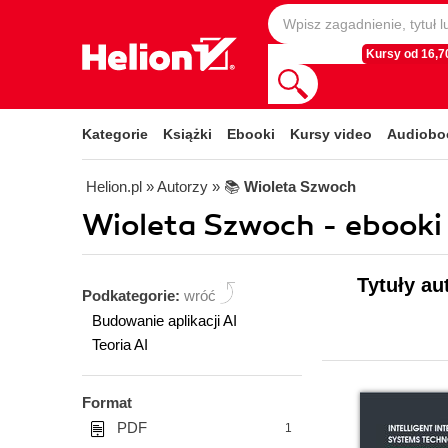
Kursy od 16,70
Kategorie
Książki
Ebooki
Kursy video
Audiobo
Helion.pl
» Autorzy
» 📚
Wioleta Szwoch
Wioleta Szwoch - ebooki
Tytuły au
Podkategorie:
wróć
Budowanie aplikacji AI
Teoria AI
Format
PDF
1