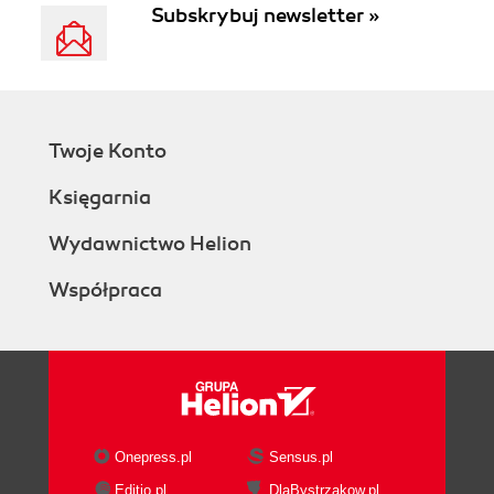
Subskrybuj newsletter »
Twoje Konto
Księgarnia
Wydawnictwo Helion
Współpraca
Onepress.pl
Sensus.pl
Editio.pl
DlaBystrzakow.pl