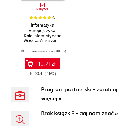
książka
Informatyka
Europejczyka.
Koło informatyczne
dla uczniów szkół
Wiesława Amietszajewa
ponadgimnazjalnych
(19,90 zł najniższa cena z 30 dni)
16.91 zł
19.90zł
(-15%)
Program partnerski - zarabiaj
więcej »
Brak książki? - daj nam znać »