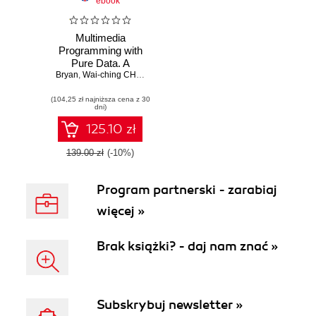
ebook
Multimedia
Programming with
Pure Data. A
Bryan
comprehensive
,
Wai-ching CHUNG
guide for digital
(104,25 zł najniższa cena z 30
artists for creating
dni)
rich interactive
multimedia
125.10 zł
applications using
Pure Data
139.00 zł
(-10%)
Program partnerski - zarabiaj
więcej »
Brak książki? - daj nam znać »
Subskrybuj newsletter »