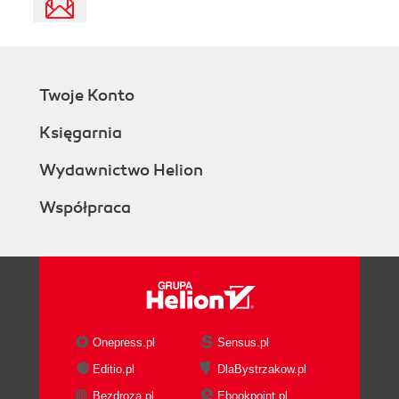
Twoje Konto
Księgarnia
Wydawnictwo Helion
Współpraca
Onepress.pl
Sensus.pl
Editio.pl
DlaBystrzakow.pl
Bezdroza.pl
Ebookpoint.pl