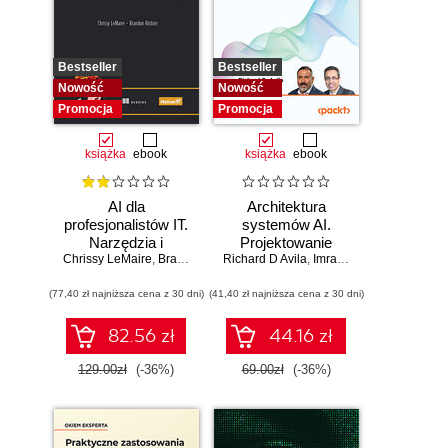
Bestseller
Bestseller
Nowość
Nowość
Promocja
Promocja
książka
ebook
książka
ebook
AI dla
Architektura
profesjonalistów IT.
systemów AI.
Narzędzia i
Projektowanie
Chrissy LeMaire
techniki
,
Brandon Abshire
Richard D Avila
skalowalnego i
,
Imran Ahmad
zwiększające
niezawodnego
(77,40 zł najniższa cena z 30 dni)
produktywność
(41,40 zł najniższa cena z 30 dni)
oprogramowania
82.56 zł
44.16 zł
129.00zł
(-36%)
69.00zł
(-36%)