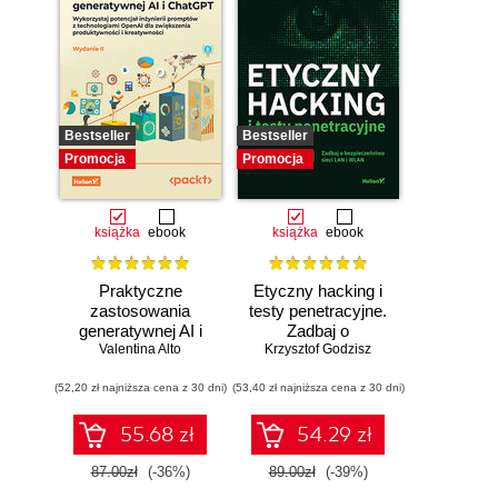
Bestseller
Bestseller
Promocja
Promocja
książka
ebook
książka
ebook
Praktyczne
Etyczny hacking i
zastosowania
testy penetracyjne.
generatywnej AI i
Zadbaj o
Valentina Alto
ChatGPT.
bezpieczeństwo
Krzysztof Godzisz
Wykorzystaj
sieci LAN i WLAN
(52,20 zł najniższa cena z 30 dni)
potencjał inżynierii
(53,40 zł najniższa cena z 30 dni)
promptów z
technologiami
55.68 zł
54.29 zł
OpenAI dla
zwiększenia
87.00zł
(-36%)
89.00zł
(-39%)
produktywności i