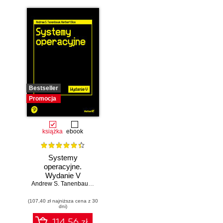
kreatywności.
Wydanie II
Bestseller
Promocja
książka
ebook
Systemy
operacyjne.
Wydanie V
Andrew S. Tanenbaum
,
Herbert Bos
(107,40 zł najniższa cena z 30
dni)
114.56 zł