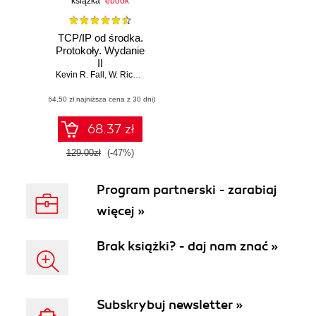
książka
ebook
TCP/IP od środka.
Protokoły. Wydanie
II
Kevin R. Fall
,
W. Richard Stevens
(64,50 zł najniższa cena z 30 dni)
68.37 zł
129.00zł
(-47%)
Program partnerski - zarabiaj
więcej »
Brak książki? - daj nam znać »
Subskrybuj newsletter »