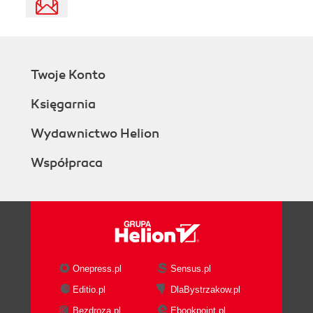
Twoje Konto
Księgarnia
Wydawnictwo Helion
Współpraca
Onepress.pl
Sensus.pl
Editio.pl
DlaBystrzakow.pl
Bezdroza.pl
Ebookpoint.pl