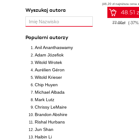
(46,20 zł najniższa cena z
Wyszukaj autora
48.51 z
77.00zł
(-37%
Popularni autorzy
Anil Ananthaswamy
Adam Józefiok
Witold Wrotek
Aurélien Géron
Witold Krieser
Chip Huyen
Michael Albada
Mark Lutz
Chrissy LeMaire
Brandon Abshire
Rishal Hurbans
Jun Shan
Haibin Li