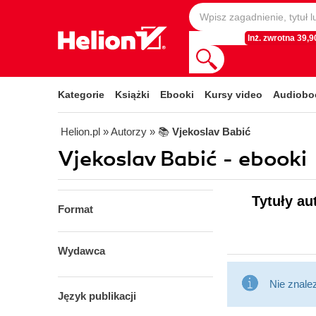
Inż. zwrotna 39,90
Kategorie
Książki
Ebooki
Kursy video
Audiobo
Helion.pl
» Autorzy
» 📚
Vjekoslav Babić
Vjekoslav Babić - ebooki
Tytuły au
Format
Wydawca
Nie znale
Język publikacji