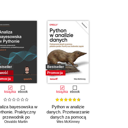
stseller
Bestseller
wość
Promocja
omocja
książka
ebook
książka
ebook
aliza bayesowska w
Python w analizie
thonie. Praktyczny
danych. Przetwarzanie
przewodnik po
danych za pomocą
modelowaniu
Osvaldo Martin
pakietów pandas i
Wes McKinney
probabilistycznym.
NumPy oraz