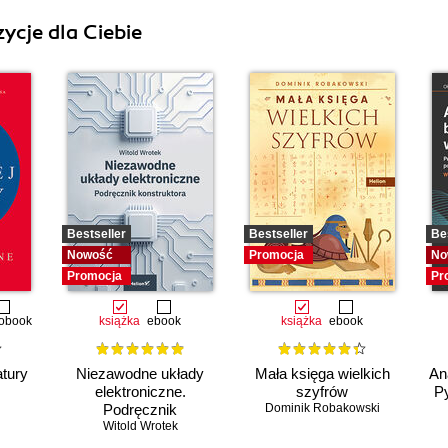
ycje dla Ciebie
Bestseller
Bestseller
Be
Nowość
Promocja
No
Promocja
Pr
obook
książka
ebook
książka
ebook
atury
Niezawodne układy
Mała księga wielkich
An
elektroniczne.
szyfrów
Py
Podręcznik
Dominik Robakowski
konstruktora
Witold Wrotek