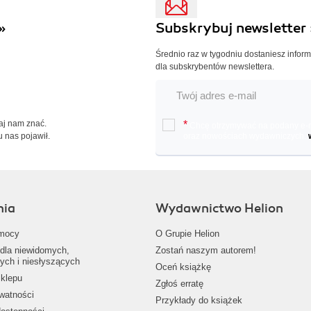
»
Subskrybuj newsletter 
Średnio raz w tygodniu dostaniesz infor
dla subskrybentów newslettera.
Daj nam znać.
*
Chcę otrzymywać na podany e-ma
u nas pojawił.
oraz nowościach wydawniczych.
nia
Wydawnictwo Helion
mocy
O Grupie Helion
dla niewidomych,
Zostań naszym autorem!
ych i niesłyszących
Oceń książkę
klepu
Zgłoś erratę
ywatności
Przykłady do książek