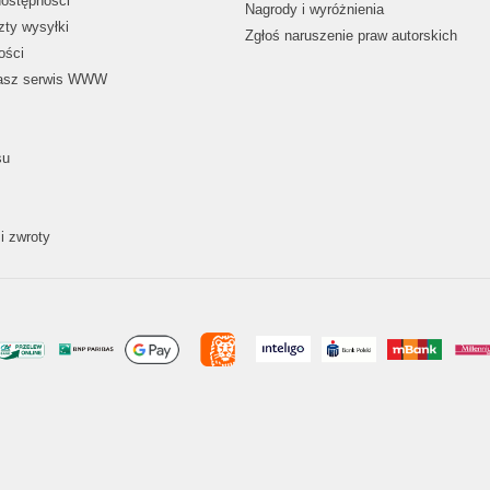
dostępności
Nagrody i wyróżnienia
zty wysyłki
Zgłoś naruszenie praw autorskich
ości
nasz serwis WWW
su
i zwroty