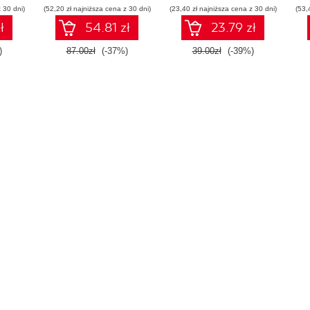
 30 dni)
(52,20 zł najniższa cena z 30 dni)
(23,40 zł najniższa cena z 30 dni)
(53,
ł
54.81 zł
23.79 zł
)
87.00zł
(-37%)
39.00zł
(-39%)