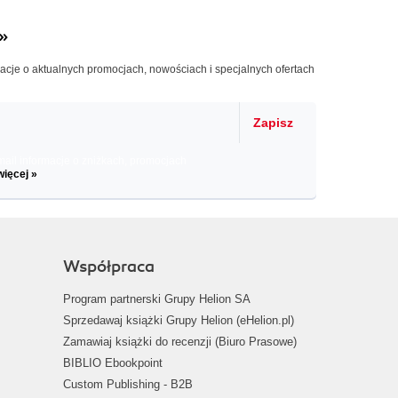
»
macje o aktualnych promocjach, nowościach i specjalnych ofertach
Zapisz
il informacje o zniżkach, promocjach
więcej »
Współpraca
Program partnerski Grupy Helion SA
Sprzedawaj książki Grupy Helion (eHelion.pl)
Zamawiaj książki do recenzji (Biuro Prasowe)
BIBLIO Ebookpoint
Custom Publishing - B2B