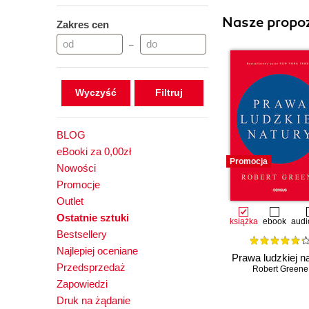
Nasze propoz
Zakres cen
–
Wyczyść
BLOG
eBooki za 0,00zł
Promocja
Nowości
Promocje
Outlet
Ostatnie sztuki
książka
ebook
audi
Bestsellery
Najlepiej oceniane
Prawa ludzkiej n
Przedsprzedaż
Robert Greene
Zapowiedzi
Druk na żądanie