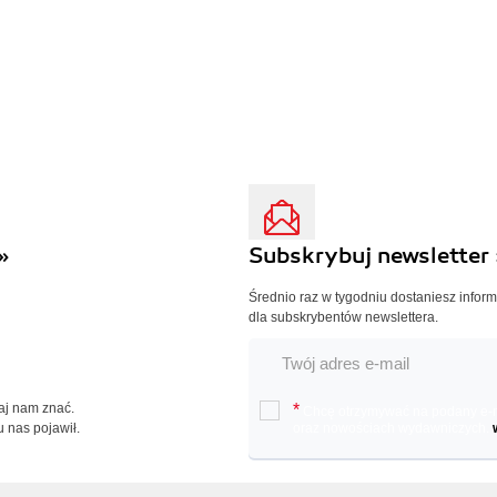
»
Subskrybuj newsletter 
Średnio raz w tygodniu dostaniesz infor
dla subskrybentów newslettera.
Daj nam znać.
*
Chcę otrzymywać na podany e-ma
u nas pojawił.
oraz nowościach wydawniczych.