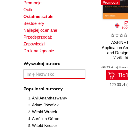
Promocje
Promocja
Outlet
Ostatnie sztuki
Bestsellery
ebo
Najlepiej oceniane
Przedsprzedaż
ASP.NET
Zapowiedzi
Application Ar
Druk na żądanie
and Design
robust, sc
Vivek Th
ASP.NET appl
Wyszukaj autora
(96,75 zł najniższa 
quickly and
116.
129.00 zł
Popularni autorzy
Anil Ananthaswamy
Adam Józefiok
Witold Wrotek
Aurélien Géron
Witold Krieser