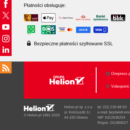
Płatności obsługuje:
Bezpieczne płatności szyfrowane SSL
Onepress.p
Videopoint.
Helion.pl sp. z o.o.
tel. (32) 230-98-63
ul. Kościuszki 1c
e-mail:
[wyświetl ema
© Helion.pl 1991-2026
44-100 Gliwice
NIP: 6312636254
Regon: 241989027