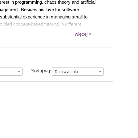
est in programming, chaos theory and artificial
nagement. Besides his love for software
substantial experience in managing small to
ided concept-based tutoring in different
m the Indian Institute of Technology (IIT), New
więcej »
Data wydania
Sortuj wg:
Data wydania