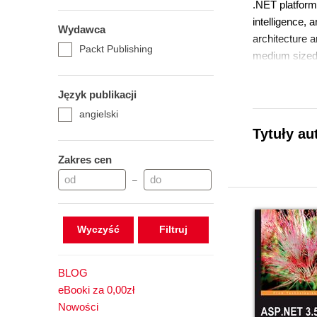
.NET platform
intelligence,
Wydawca
architecture 
Packt Publishing
medium sized 
software firms
Delhi, India.
Język publikacji
angielski
Tytuły au
Zakres cen
–
Wyczyść
BLOG
eBooki za 0,00zł
Nowości