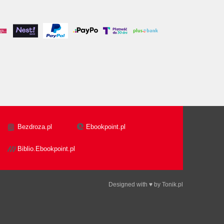
Bezdroza.pl
Ebookpoint.pl
Biblio.Ebookpoint.pl
Designed with ♥ by
Tonik.pl