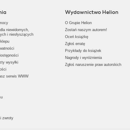
nia
Wydawnictwo Helion
mocy
O Grupie Helion
dla niewidomych,
Zostań naszym autorem!
ych i niesłyszących
Oceń książkę
klepu
Zgłoś erratę
ywatności
Przykłady do książek
dostępności
Nagrody i wyróżnienia
zty wysyłki
Zgłoś naruszenie praw autorskich
ości
nasz serwis WWW
su
i zwroty