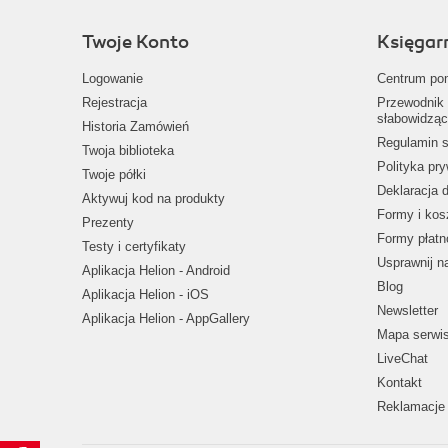
Twoje Konto
Księgar
Logowanie
Centrum po
Rejestracja
Przewodnik 
słabowidząc
Historia Zamówień
Regulamin s
Twoja biblioteka
Polityka pr
Twoje półki
Deklaracja 
Aktywuj kod na produkty
Formy i kos
Prezenty
Formy płatn
Testy i certyfikaty
Usprawnij 
Aplikacja Helion - Android
Blog
Aplikacja Helion - iOS
Newsletter
Aplikacja Helion - AppGallery
Mapa serwi
LiveChat
Kontakt
Reklamacje 