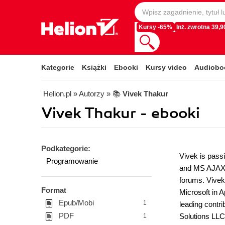
Kursy -65%
Inż. zwrotna 39,90
Kategorie
Książki
Ebooki
Kursy video
Audiobo
Helion.pl
» Autorzy
» 📚
Vivek Thakur
Vivek Thakur - ebooki
Podkategorie:
Vivek is pass
Programowanie
and MS AJAX. 
forums. Vivek
Format
Microsoft in A
Epub/Mobi
1
leading contr
PDF
Solutions LLC
1