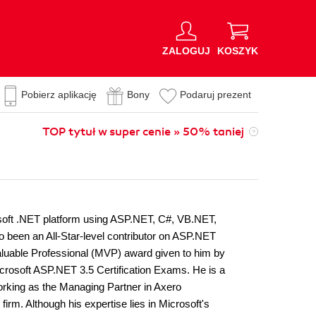
ZALOGUJ
KOSZYK
Pobierz aplikację
Bony
Podaruj prezent
TOP tytuł w super cenie » 50% taniej
osoft .NET platform using ASP.NET, C#, VB.NET,
 been an All-Star-level contributor on ASP.NET
luable Professional (MVP) award given to him by
Microsoft ASP.NET 3.5 Certification Exams. He is a
orking as the Managing Partner in Axero
rm. Although his expertise lies in Microsoft's