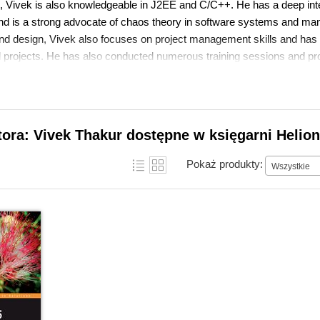
, Vivek is also knowledgeable in J2EE and C/C++. He has a deep inter
 and is a strong advocate of chaos theory in software systems and ma
and design, Vivek also focuses on project management skills and has 
projects. He has also conducted numerous training sessions and prov
 across India. Vivek received his Bachelors degree in engineering fro
 Contact Vivek Thakur
tora: Vivek Thakur dostępne w księgarni Helion
Pokaż produkty:
Wszystkie