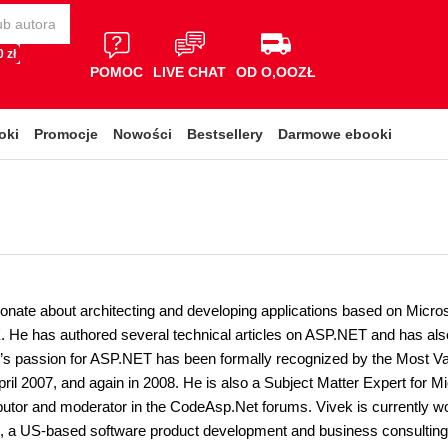
 zł
POMOC
LIVE CHAT
OD O,OOZŁ
oki
Promocje
Nowości
Bestsellery
Darmowe ebooki
ionate about architecting and developing applications based on Micr
He has authored several technical articles on ASP.NET and has also
’s passion for ASP.NET has been formally recognized by the Most Va
pril 2007, and again in 2008. He is also a Subject Matter Expert for 
ibutor and moderator in the CodeAsp.Net forums. Vivek is currently w
, a US-based software product development and business consulting fi