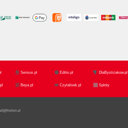
l
Sensus.pl
Editio.pl
DlaBystrzakow.pl
pl
Beya.pl
Czytalisek.pl
Sploty
il]@helion.pl