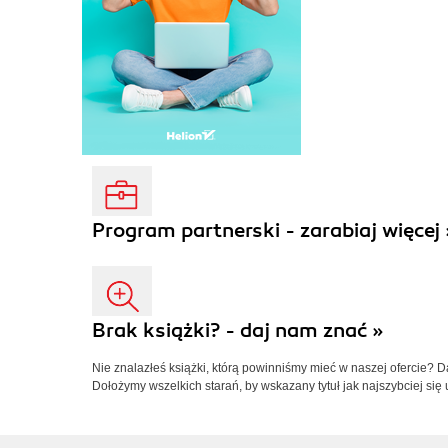
Program partnerski - zarabiaj więcej 
Brak książki? - daj nam znać »
Nie znalazłeś książki, którą powinniśmy mieć w naszej ofercie? 
Dołożymy wszelkich starań, by wskazany tytuł jak najszybciej się 