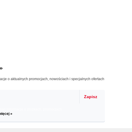
»
macje o aktualnych promocjach, nowościach i specjalnych ofertach
Zapisz
il informacje o zniżkach, promocjach
więcej »